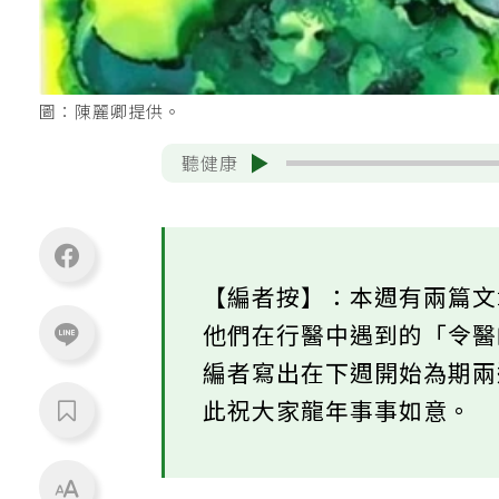
圖：陳麗卿提供。
聽健康
【編者按】：本週有兩篇
他們在行醫中遇到的「令
編者寫出在下週開始為期
此祝大家龍年事事如意。