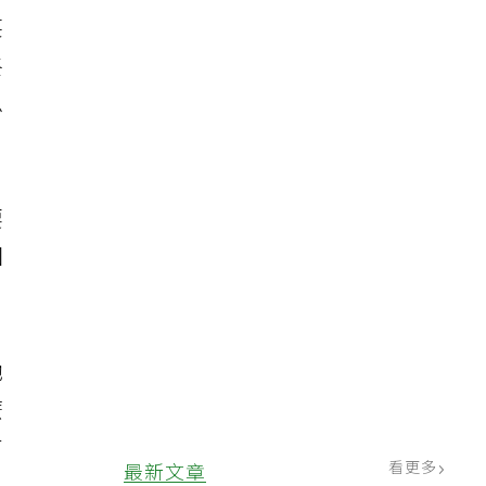
笑
終
思
要
回
她
麼
有
看更多
最新文章