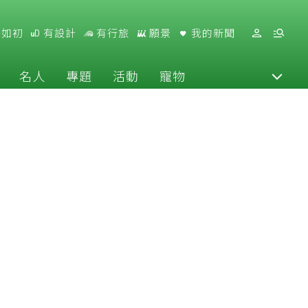
好如初
有設計
有行旅
願景
我的新聞
名人
專題
活動
寵物