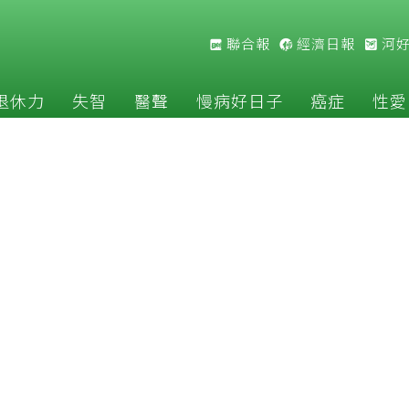
聯合報
經濟日報
河
退休力
失智
醫聲
慢病好日子
癌症
性愛