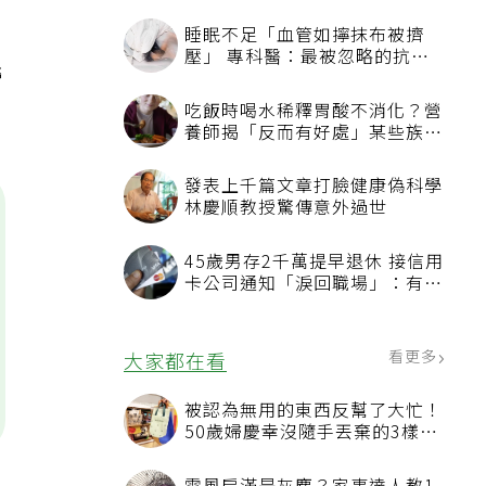
睡眠不足「血管如擰抹布被擠
壓」 專科醫：最被忽略的抗老
勞
方法
吃飯時喝水稀釋胃酸不消化？營
養師揭「反而有好處」某些族群
才要禁
發表上千篇文章打臉健康偽科學
林慶順教授驚傳意外過世
45歲男存2千萬提早退休 接信用
卡公司通知「淚回職場」：有錢
也碰壁
看更多
大家都在看
被認為無用的東西反幫了大忙！
50歲婦慶幸沒隨手丟棄的3樣物
品