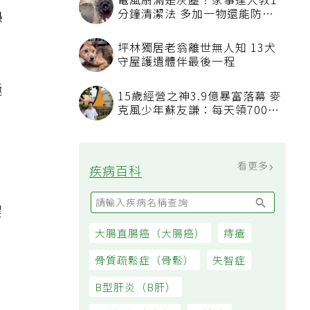
電風扇滿是灰塵？家事達人教1
熱
分鐘清潔法 多加一物還能防髒
汙附著
坪林獨居老翁離世無人知 13犬
守屋護遺體伴最後一程
極
15歲經營之神3.9億暴富落幕 麥
克風少年蘇友謙：每天領700元
過日子
看更多
疾病百科
趕
大腸直腸癌（大腸癌）
痔瘡
骨質疏鬆症（骨鬆）
失智症
B型肝炎（B肝）