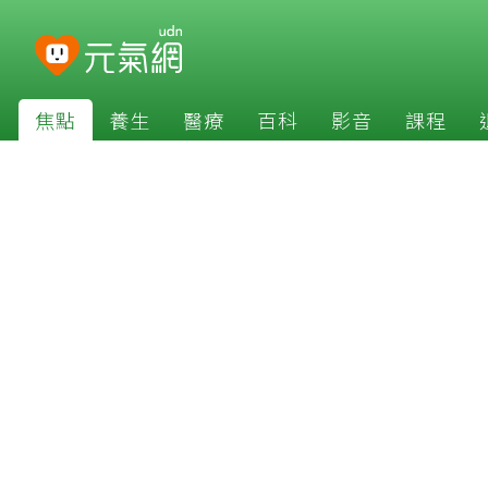
焦點
養生
醫療
百科
影音
課程