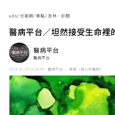
udn
/
元氣網
/
焦點
/
杏林．診間
醫病平台／坦然接受生命裡
醫病平台
醫病平台
2024-01-29 10:58:44
醫病平台 ／ 黑琵（身心科醫師）