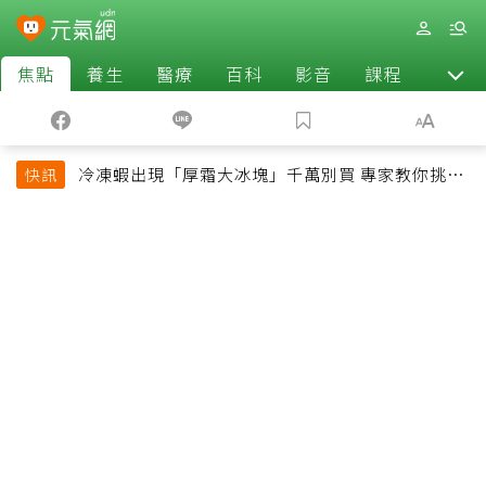
焦點
養生
醫療
百科
影音
課程
退休
冷凍蝦出現「厚霜大冰塊」千萬別買 專家教你挑出
快訊
緊實鮮甜蝦子