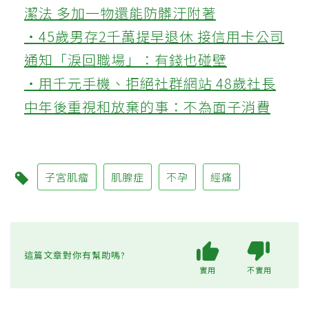
潔法 多加一物還能防髒汙附著
‧45歲男存2千萬提早退休 接信用卡公司
通知「淚回職場」：有錢也碰壁
‧用千元手機、拒絕社群網站 48歲社長
中年後重視和放棄的事：不為面子消費
子宮肌瘤
肌腺症
不孕
經痛
這篇文章對你有幫助嗎?
實用
不實用