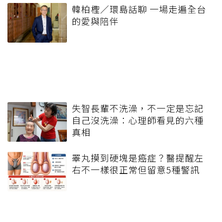
韓柏檉／環島話聊 一場走遍全台
的愛與陪伴
失智長輩不洗澡，不一定是忘記
自己沒洗澡：心理師看見的六種
真相
睪丸摸到硬塊是癌症？醫提醒左
右不一樣很正常但留意5種警訊