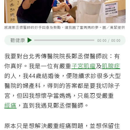
感謝鄭丞傑醫師的妙手回春及鼓勵，讓我圓了當媽媽的夢。圖／黃絜提供
聽健康
00:00
/
00:00
我要對台北秀傳醫院院長鄭丞傑醫師說：有
你真好。我是一位有嚴重
子宮肌瘤
及
肌腺症
的人，我44歲結婚後，便陸續求診很多大型
醫院的婦產科，得到的答案都是要我切除子
宮，但因我想懷孕當媽媽，只能忍受嚴重
經痛
，直到我遇見鄭丞傑醫師。
原本只是想解決嚴重經痛問題，並想保留住