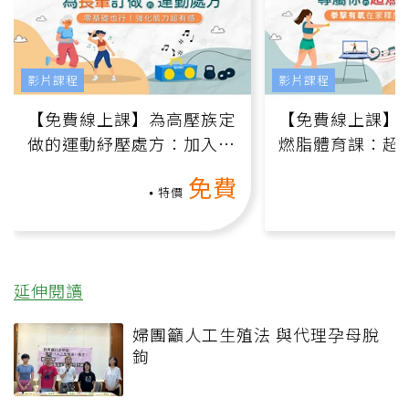
影片課程
影片課程
【免費線上課】為高壓族定
【免費線上課】
做的運動紓壓處方：加入行
燃脂體育課：超
動、增肌、互動元素，0基
氧」高壓族在家
免費
礎也能做！
負擔
特價
延伸閱讀
婦團籲人工生殖法 與代理孕母脫
鉤