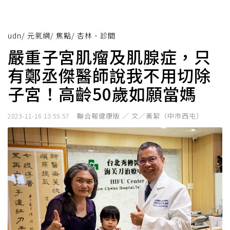
udn
/
元氣網
/
焦點
/
杏林．診間
嚴重子宮肌瘤及肌腺症，只
有鄭丞傑醫師說我不用切除
子宮！高齡50歲如願當媽
聯合報健康版 ／ 文／黃絜（中市西屯）
2023-11-16 13:55:57