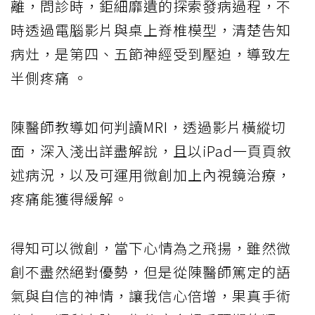
離，問診時，鉅細靡遺的探索發病過程，不
時透過電腦影片與桌上脊椎模型，清楚告知
病灶，是第四、五節神經受到壓迫，導致左
半側疼痛 。
陳醫師教導如何判讀MRI，透過影片橫縱切
面，深入淺出詳盡解說，且以iPad一頁頁敘
述病況，以及可運用微創加上內視鏡治療，
疼痛能獲得緩解。
得知可以微創，當下心情為之飛揚，雖然微
創不盡然絕對優勢，但是從陳醫師篤定的語
氣與自信的神情，讓我信心倍增，果真手術