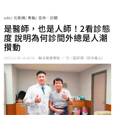
udn
/
元氣網
/
焦點
/
杏林．診間
是醫師，也是人師！2看診態
度 說明為何診間外總是人潮
攢動
聯合報健康版 ／ 文／田英輝（桃市龜山）
2023-11-09 10:46:56