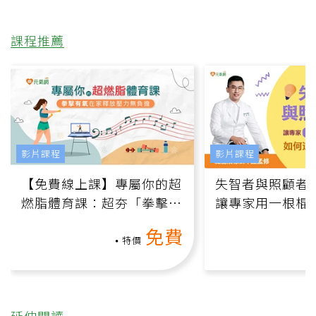
課程推薦
影片課程
影片課程
【免費線上課】專屬你的超
失智者與照顧者
燃脂體育課：超夯「拳擊有
讓專家用一根棍
氧」高壓族在家釋放壓力無
何逆轉退化大腦
免費
負擔
課）
特價
延伸閱讀