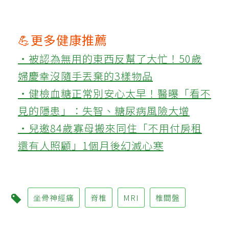
💪更多健康推薦
‧被認為無用的東西反幫了大忙！50歲
婦慶幸沒隨手丟棄的3樣物品
‧健檢血糖正常別安心太早！醫曝「看不
見的隱患」：失智、糖尿病風險大增
‧兒邀84歲寡母搬來同住「不用付房租
還有人照顧」1個月後幻滅心寒
坐骨神經痛
脊椎
MRI
椎間盤