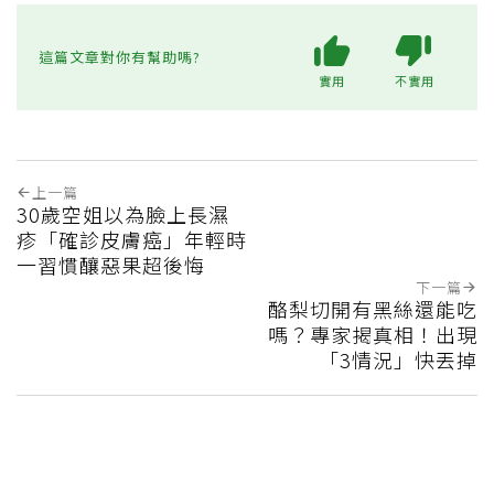
這篇文章對你有幫助嗎?
實用
不實用
上一篇
30歲空姐以為臉上長濕
疹「確診皮膚癌」年輕時
一習慣釀惡果超後悔
下一篇
酪梨切開有黑絲還能吃
嗎？專家揭真相！出現
「3情況」快丟掉