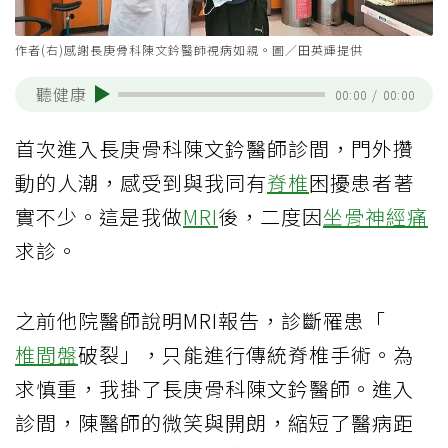
作者(右)感謝長庚骨科陳文鈐醫師視病如親。圖／田英輝提供
聽健康
00:00
/
00:00
首次進入長庚骨科陳文鈐醫師診間，門外攢
動的人潮，感受到與我同有
脊椎
困擾患者著
實不少。這是我做
MRI
後，二度因
坐骨神經痛
求診。
之前他院醫師說明MRI報告，診斷罹患「
椎間盤
破裂」，只能進行傳統脊椎手術。為
求慎重，我掛了長庚骨科陳文鈐醫師。進入
診間，陳醫師的微笑與開朗，縮短了醫病距