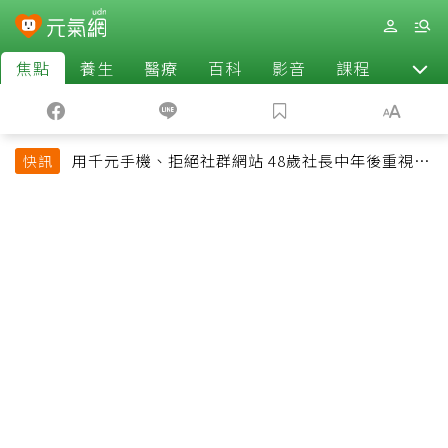
焦點
養生
醫療
百科
影音
課程
退休
用千元手機、拒絕社群網站 48歲社長中年後重視和
快訊
放棄的事：不為面子消費