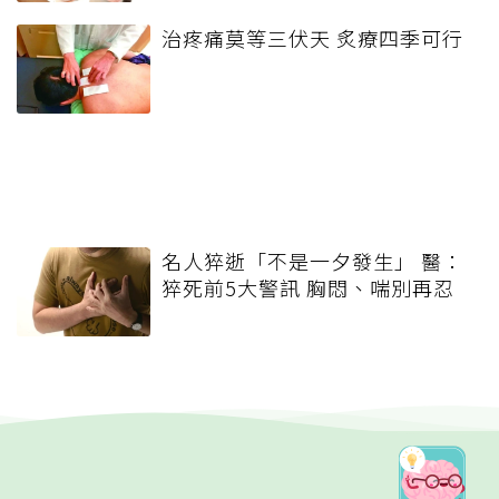
治疼痛莫等三伏天 炙療四季可行
名人猝逝「不是一夕發生」 醫：
猝死前5大警訊 胸悶、喘別再忍