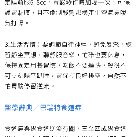
定睡前服6-8㏄，胃酸發作時加喝一次，可保
護胃黏膜，且不像制酸劑那樣產生空氣易噯
氣打嗝。
3.生活習慣：
要調節自律神經，避免暴怒，練
習靜坐冥想，聽舒服音樂，忙碌也要休息，
保持固定用餐習慣，吃飯不要過快，餐後不
可立刻躺平趴睡，胃保持良好排空，自然不
怕胃酸停留逆流。
醫學辭典／巴瑞特食道症
食道癌與胃食道逆流有關，三至四成胃食道