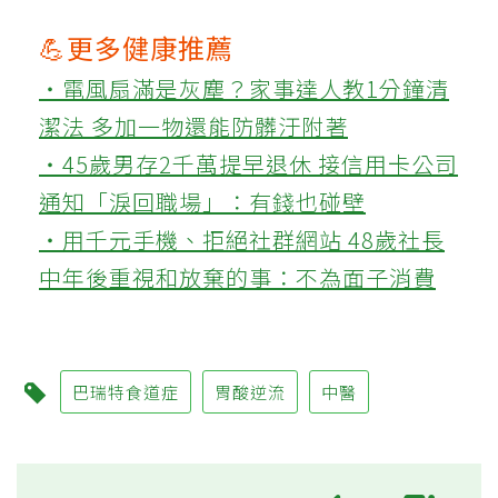
💪更多健康推薦
‧電風扇滿是灰塵？家事達人教1分鐘清
潔法 多加一物還能防髒汙附著
‧45歲男存2千萬提早退休 接信用卡公司
通知「淚回職場」：有錢也碰壁
‧用千元手機、拒絕社群網站 48歲社長
中年後重視和放棄的事：不為面子消費
巴瑞特食道症
胃酸逆流
中醫