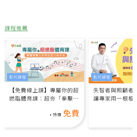
課程推薦
影片課程
影片課程
【免費線上課】專屬你的超
失智者與照顧者
燃脂體育課：超夯「拳擊有
讓專家用一根棍
氧」高壓族在家釋放壓力無
何逆轉退化大腦
免費
負擔
課）
特價