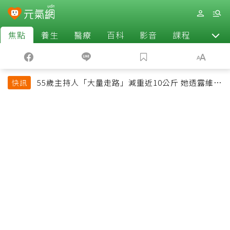
焦點
養生
醫療
百科
影音
課程
退休
55歲主持人「大量走路」減重近10公斤 她透露維持
快訊
十多年習慣心法