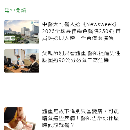
延伸閱讀
中醫大附醫入選《Newsweek》
2026全球最佳綠色醫院250強 首
屆評選即入榜 全台僅兩院獲
選 四葉績效指標居台灣最佳
父親節別只看體重 醫師提醒男性
腰圍逾90公分恐藏三高危機
體重無故下降別只當變瘦，可能
暗藏這些疾病！醫師告訴你什麼
時候該就醫？