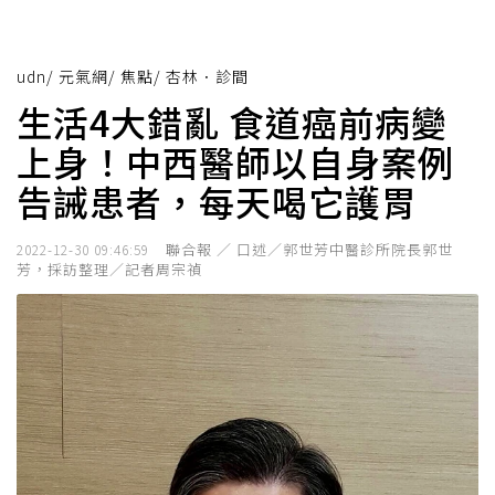
udn
/
元氣網
/
焦點
/
杏林．診間
生活4大錯亂 食道癌前病變
上身！中西醫師以自身案例
告誡患者，每天喝它護胃
聯合報 ／ 口述／郭世芳中醫診所院長郭世
2022-12-30 09:46:59
芳，採訪整理／記者周宗禎