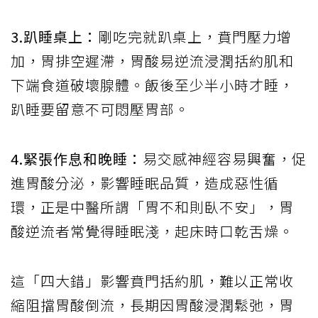
3.趴睡桌上：
剛吃完就趴桌上，賁門壓力增
加，胃排空遲滯，胃酸易逆流浸潤括約肌和
下端食道破壞腺體。飯後至少半小時才睡，
趴睡要留意不可悶壓胃部。
4.緊張作息和晚睡：
易交感神經容易興奮，促
進胃酸分泌，影響睡眠品質，造成惡性循
環，正是中醫所謂「胃不和則臥不安」，胃
酸逆流者常覺得睡眠淺，起床時口乾舌燥。
這「四大錯」影響賁門括約肌，難以正常收
縮阻擋胃酸倒流，長期因胃酸浸潤鬆弛，胃