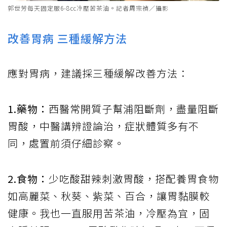
郭世芳每天固定服6-8㏄冷壓苦茶油。記者周宗禎／攝影
改善胃病 三種緩解方法
應對胃病，建議採三種緩解改善方法：
1.藥物：
西醫常開質子幫浦阻斷劑，盡量阻斷
胃酸，中醫講辨證論治，症狀體質多有不
同，處置前須仔細診察。
2.食物：
少吃酸甜辣刺激胃酸，搭配養胃食物
如高麗菜、秋葵、紫菜、百合，讓胃黏膜較
健康。我也一直服用苦茶油，冷壓為宜，固