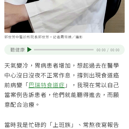
郭世芳中醫診所院長郭世芳。記者周宗禎／攝影
聽健康
00:00
/
00:00
天氣變冷，胃病患者增加，想起過去在醫學
中心沒日沒夜不正常作息，撐到出現食道癌
前病變「
巴瑞特食道症
」，我現在常以自己
當案例告訴患者，他們就能聽得進去，而願
意配合治療。
當時我是忙碌的「上班族」、常熬夜寫報告