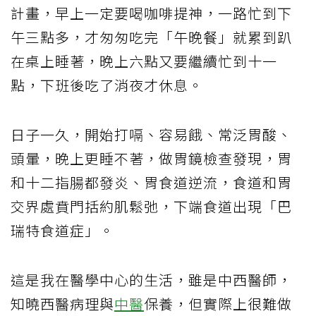
計畫，早上一定要喝咖啡提神，一路忙到下
午三點多，才匆匆吃完「午晚餐」就累到趴
在桌上睡著，晚上六點又要繼續忙到十一
點，下班後吃了消夜才休息。
日子一久，開始打嗝、容易餓、常泛胃酸、
頭暈，晚上更睡不著，做胃鏡檢查發現，胃
和十二指腸都發炎、胃食道逆流，食道和胃
交界處賁門括約肌鬆弛，下端食道出現「巴
瑞特食道症」。
這是我在醫學中心的生活，雖是中西醫師，
知曉西醫病理與
中醫
保養，但實際上很難做