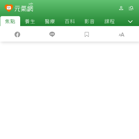
焦點
養生
醫療
百科
影音
課程
退休