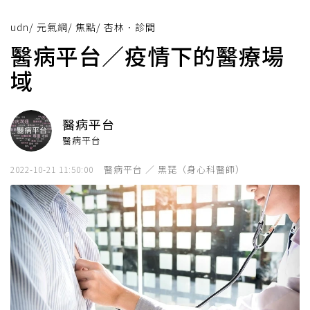
udn
/
元氣網
/
焦點
/
杏林．診間
醫病平台／疫情下的醫療場
域
醫病平台
醫病平台
醫病平台 ／ 黑琵（身心科醫師）
2022-10-21 11:50:00