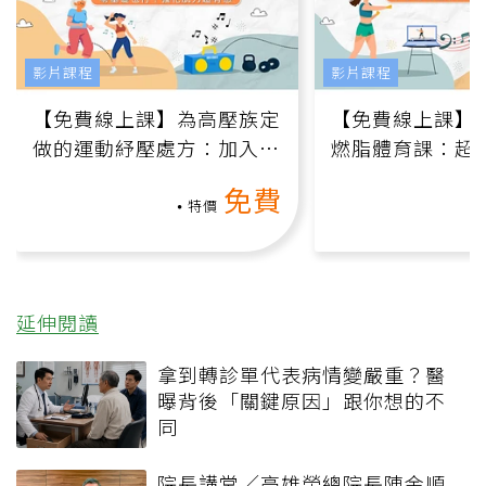
影片課程
影片課程
【免費線上課】為高壓族定
【免費線上課】
做的運動紓壓處方：加入行
燃脂體育課：超
動、增肌、互動元素，0基
氧」高壓族在家
免費
礎也能做！
負擔
特價
延伸閱讀
拿到轉診單代表病情變嚴重？醫
曝背後「關鍵原因」跟你想的不
同
院長講堂／高雄榮總院長陳金順