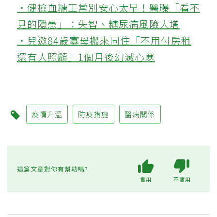
‧健檢血糖正常別安心太早！醫曝「看不
見的隱患」：失智、糖尿病風險大增
‧兒邀84歲寡母搬來同住「不用付房租
還有人照顧」1個月後幻滅心寒
疫情升溫
防疫措施
醫病關係
這篇文章對你有幫助嗎?
實用
不實用