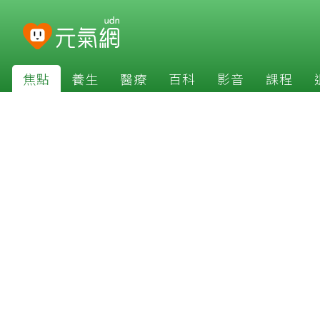
焦點
養生
醫療
百科
影音
課程