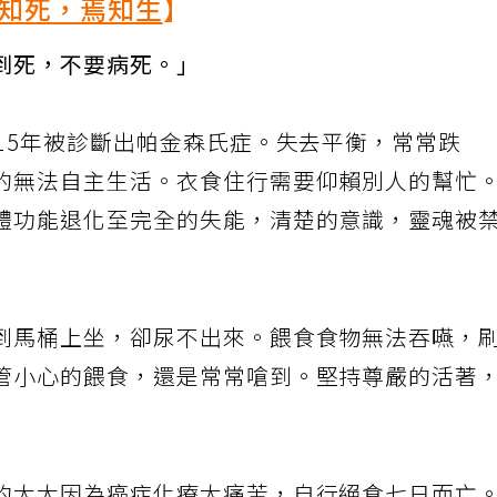
知死，焉知生
】
到死，不要病死。」
15年被診斷出帕金森氏症。失去平衡，常常跌
的無法自主生活。衣食住行需要仰賴別人的幫忙
體功能退化至完全的失能，清楚的意識，靈魂被
到馬桶上坐，卻尿不出來。餵食食物無法吞嚥，
管小心的餵食，還是常常嗆到。堅持尊嚴的活著