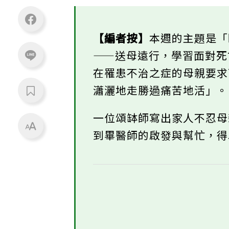
【編者按】
本週的主題是
——送母遠行，學習面對
在罹患不治之症的母親要
瀟灑地走勝過痛苦地活」
一位頌缽師寫出家人不忍
到畢醫師的啟發與幫忙，