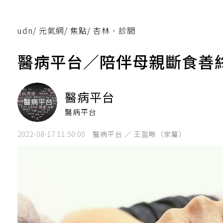
udn
/
元氣網
/
焦點
/
杏林．診間
醫病平台／陪伴母親斷食善
醫病平台
醫病平台
2022-08-17 11:50:00
醫病平台 ／ 王盈晰（家屬）