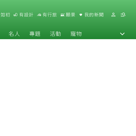
好如初
有設計
有行旅
願景
我的新聞
名人
專題
活動
寵物