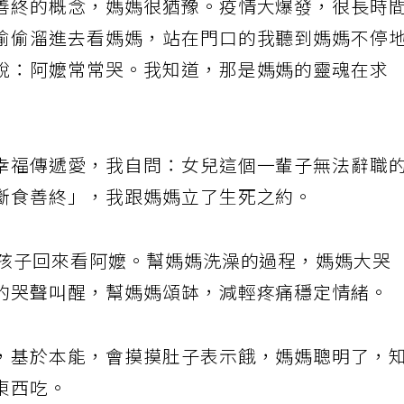
善終的概念，媽媽很猶豫。疫情大爆發，很長時
偷偷溜進去看媽媽，站在門口的我聽到媽媽不停
說：阿嬤常常哭。我知道，那是媽媽的靈魂在求
幸福傳遞愛，我自問：女兒這個一輩子無法辭職
斷食善終」，我跟媽媽立了生死之約。
，孩子回來看阿嬤。幫媽媽洗澡的過程，媽媽大哭
的哭聲叫醒，幫媽媽頌缽，減輕疼痛穩定情緒。
，基於本能，會摸摸肚子表示餓，媽媽聰明了，
東西吃。