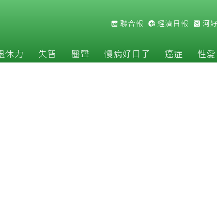
聯合報
經濟日報
河
退休力
失智
醫聲
慢病好日子
癌症
性愛