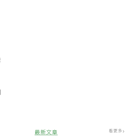
。
禁
刷
，
看更多
最新文章