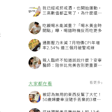
。
對
我已經戒菸戒酒，也開始運動，
三高數值都正常了，為什麼還不
能停藥？
吃飯喝水能減重？「喝水黃金時
間點」曝，喝錯時機反而吃更多
爸
通膨壓力未減 7月物價CPI年增
率2.54% 連三個月破警戒線
前
親人臨終不知道該說什麼？安寧
醫師：陪伴比完美告別更重要，
4句話值得及早說出口
看更多
大家都在看
。
被認為無用的東西反幫了大忙！
50歲婦慶幸沒隨手丟棄的3樣物
品