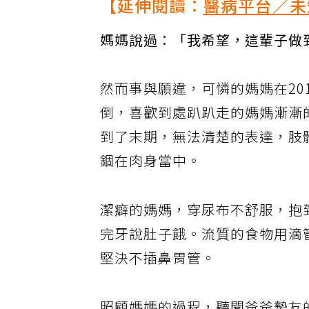
【延伸閱讀：
醫病平台／未
媽媽說過：「我希望，這輩子做
然而事與願違，可憐的媽媽在20
倒，喜歡到處趴趴走的媽媽漸漸
到了末期，無法清楚的表達，肢
錮在肉身當中。
潔癖的媽媽，穿尿布不舒服，抱
完牙說肚子餓。流質的食物用滴
堅決不插鼻胃管。