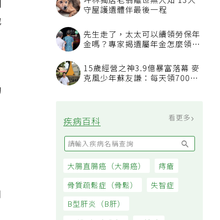
坪林獨居老翁離世無人知 13犬
間
守屋護遺體伴最後一程
地
先生走了，太太可以續領勞保年
金嗎？專家揭遺屬年金怎麼領，
看順位還要看資格
15歲經營之神3.9億暴富落幕 麥
克風少年蘇友謙：每天領700元
過日子
的
看更多
疾病百科
大腸直腸癌（大腸癌）
痔瘡
骨質疏鬆症（骨鬆）
失智症
知
B型肝炎（B肝）