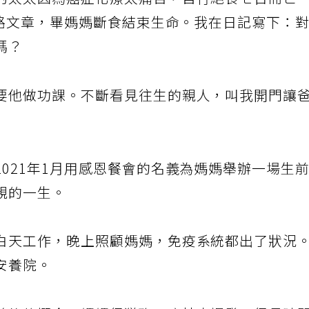
的太太因為癌症化療太痛苦，自行絕食七日而亡
網路文章，畢媽媽斷食結束生命。我在日記寫下：
嗎？
要他做功課。不斷看見往生的親人，叫我開門讓
021年1月用感恩餐會的名義為媽媽舉辦一場生
親的一生。
白天工作，晚上照顧媽媽，免疫系統都出了狀況
安養院。