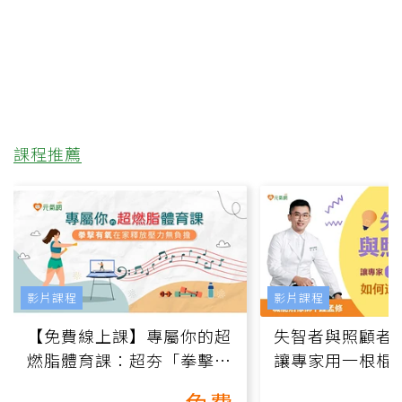
課程推薦
影片課程
影片課程
【免費線上課】專屬你的超
失智者與照顧者
燃脂體育課：超夯「拳擊有
讓專家用一根棍
氧」高壓族在家釋放壓力無
何逆轉退化大腦