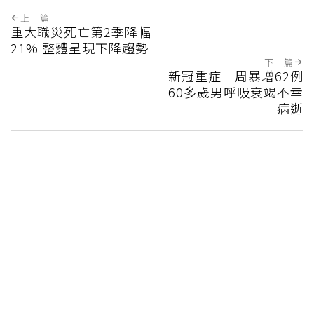
上一篇
重大職災死亡第2季降幅
21% 整體呈現下降趨勢
下一篇
新冠重症一周暴增62例
60多歲男呼吸衰竭不幸
病逝