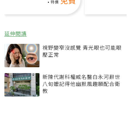
免費
負擔
課）
特價
延伸閱讀
視野變窄沒感覺 青光眼也可能眼
壓正常
新陳代謝科權威名醫白永河辭世
八旬嬤記得他幽默風趣願配合衛
教