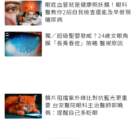
眼底血管就是健康照妖鏡！眼科
醫教你2招自我檢查還能及早發現
糖尿病
獨／超級聖嬰發威？24歲女眼角
膜「長青春痘」險瞎 醫揭原因
鏡片阻擋紫外線比對抗藍光更重
要 台安醫院眼科主治醫師郭曉
佩：提醒自己多眨眼