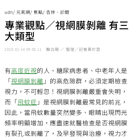
udn
/
元氣網
/
焦點
/
杏林．診間
專業觀點／視網膜剝離 有三
大類型
聯合報 ／ 整理╱記者黃妙雲
2020-02-14 09:08:11
有
高度近視
的人、糖尿病患者、中老年人是
「
視網膜剝離
」的高危險群，必須定期檢查
視力，不可輕忽！視網膜剝離嚴重會失明，
而「
飛蚊症
」是視網膜剝離最常見的前兆，
因此，當飛蚊數量突然變多、眼睛出現閃光
頻率明顯增加，應盡速就醫檢查是否視網膜
有裂孔或剝離了，及早發現與治療，視力才