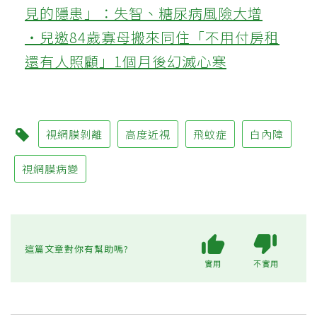
見的隱患」：失智、糖尿病風險大增
‧兒邀84歲寡母搬來同住「不用付房租
還有人照顧」1個月後幻滅心寒
視網膜剝離
高度近視
飛蚊症
白內障
視網膜病變
這篇文章對你有幫助嗎?
實用
不實用