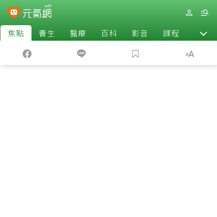
焦點
養生
醫療
百科
影音
課程
退休