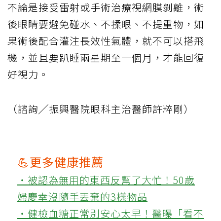
不論是接受雷射或手術治療視網膜剝離，術
後眼睛要避免碰水、不揉眼、不提重物，如
果術後配合灌注長效性氣體，就不可以搭飛
機，並且要趴睡兩星期至一個月，才能回復
好視力。
（諮詢╱振興醫院眼科主治醫師許粹剛）
💪更多健康推薦
‧被認為無用的東西反幫了大忙！50歲
婦慶幸沒隨手丟棄的3樣物品
‧健檢血糖正常別安心太早！醫曝「看不