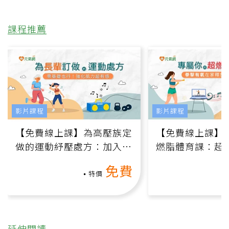
課程推薦
影片課程
影片課程
【免費線上課】為高壓族定
【免費線上課】
做的運動紓壓處方：加入行
燃脂體育課：超
動、增肌、互動元素，0基
氧」高壓族在家
免費
礎也能做！
負擔
特價
延伸閱讀