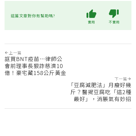
這篇文章對你有幫助嗎?
實用
不實用
上一篇
誆買BNT疫苗…律師公
會前理事長狠詐慈濟10
億！豪宅藏158公斤黃金
下一篇
「豆腐減肥法」月瘦好幾
斤？醫揭豆腐吃「這2種
最好」，消脹氣有妙招