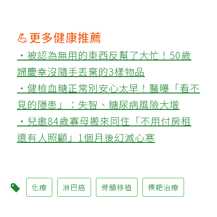
💪更多健康推薦
‧被認為無用的東西反幫了大忙！50歲
婦慶幸沒隨手丟棄的3樣物品
‧健檢血糖正常別安心太早！醫曝「看不
見的隱患」：失智、糖尿病風險大增
‧兒邀84歲寡母搬來同住「不用付房租
還有人照顧」1個月後幻滅心寒
化療
淋巴癌
骨髓移植
標靶治療