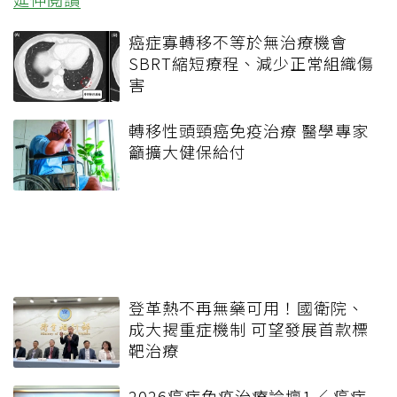
癌症寡轉移不等於無治療機會
SBRT縮短療程、減少正常組織傷
害
轉移性頭頸癌免疫治療 醫學專家
籲擴大健保給付
登革熱不再無藥可用！國衛院、
成大揭重症機制 可望發展首款標
靶治療
2026癌症免疫治療論壇1／ 癌症