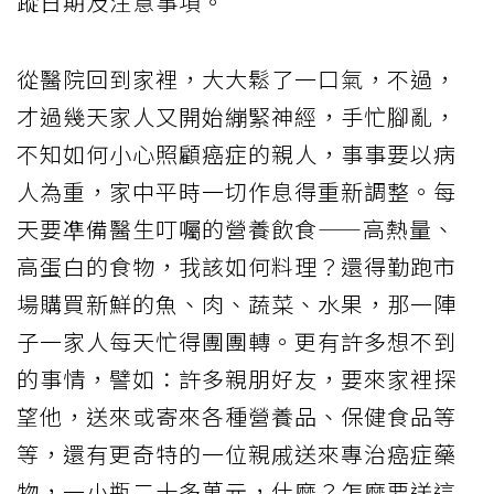
蹤日期及注意事項。
從醫院回到家裡，大大鬆了一口氣，不過，
才過幾天家人又開始繃緊神經，手忙腳亂，
不知如何小心照顧癌症的親人，事事要以病
人為重，家中平時一切作息得重新調整。每
天要凖備醫生叮囑的營養飲食——高熱量、
高蛋白的食物，我該如何料理？還得勤跑市
場購買新鮮的魚、肉、蔬菜、水果，那一陣
子一家人每天忙得團團轉。更有許多想不到
的事情，譬如：許多親朋好友，要來家裡探
望他，送來或寄來各種營養品、保健食品等
等，還有更奇特的一位親戚送來專治癌症藥
物，一小瓶二十多萬元，什麼？怎麼要送這