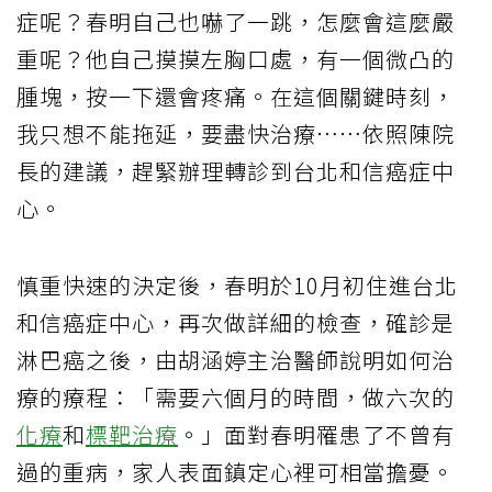
症呢？春明自己也嚇了一跳，怎麼會這麼嚴
重呢？他自己摸摸左胸口處，有一個微凸的
腫塊，按一下還會疼痛。在這個關鍵時刻，
我只想不能拖延，要盡快治療⋯⋯依照陳院
長的建議，趕緊辦理轉診到台北和信癌症中
心。
慎重快速的決定後，春明於10月初住進台北
和信癌症中心，再次做詳細的檢查，確診是
淋巴癌之後，由胡涵婷主治醫師說明如何治
療的療程：「需要六個月的時間，做六次的
化療
和
標靶治療
。」面對春明罹患了不曾有
過的重病，家人表面鎮定心裡可相當擔憂。