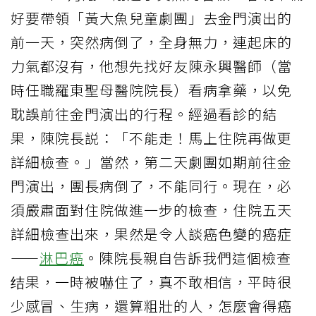
好要帶領「黃大魚兒童劇團」去金門演出的
前一天，突然病倒了，全身無力，連起床的
力氣都沒有，他想先找好友陳永興醫師（當
時任職羅東聖母醫院院長）看病拿藥，以免
耽誤前往金門演出的行程。經過看診的結
果，陳院長説：「不能走！馬上住院再做更
詳細檢查。」當然，第二天劇團如期前往金
門演出，團長病倒了，不能同行。現在，必
須嚴肅面對住院做進一步的檢查，住院五天
詳細檢查出來，果然是令人談癌色變的癌症
——
淋巴癌
。陳院長親自告訴我們這個檢查
结果，一時被嚇住了，真不敢相信，平時很
少感冒、生病，還算粗壯的人，怎麼會得癌