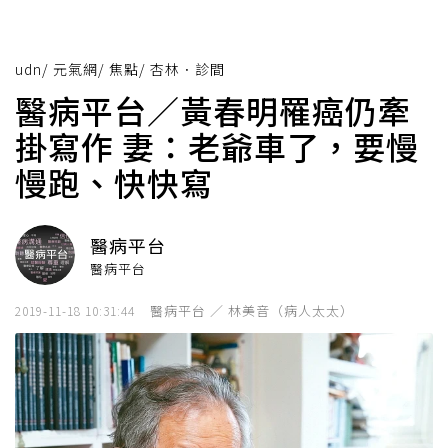
udn
/
元氣網
/
焦點
/
杏林．診間
醫病平台／黃春明罹癌仍牽
掛寫作 妻：老爺車了，要慢
慢跑、快快寫
醫病平台
醫病平台
醫病平台 ／ 林美音（病人太太）
2019-11-18 10:31:44