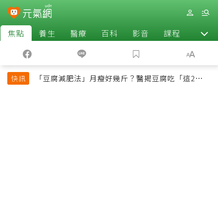
焦點
養生
醫療
百科
影音
課程
退休
「豆腐減肥法」月瘦好幾斤？醫揭豆腐吃「這2種最
快訊
好」，消脹氣有妙招