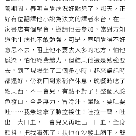
養期間，春明自覺病況好點兒了。那天，正
好有位翻譯他小說為法文的譯者來台，在一
家書店有個聚會，邀請他去參加，當對方知
道他生病也不敢勉強，可是，春明覺得不好
意思不去，阻止他不要去人多的地方，怕他
感染，怕他耗費體力，但結果他還是勉強要
去。到了現場坐了二個多小時，起來講話時
都還好，傍晚回到家稍作休息，晚餐時吃了
點東西，不一會兒，有點不對了！整個人臉
色發白、全身無力、冒冷汗、暈眩、要吐要
吐⋯⋯我急速拿了臉盆接住！哇拉一聲，吐
出一大口血，一會兒又再吐出一口血，全身
顫抖，把我嚇死了，扶他在沙發上躺下，雙