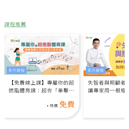
課程推薦
影片課程
影片課程
【免費線上課】專屬你的超
失智者與照顧者
燃脂體育課：超夯「拳擊有
讓專家用一根棍
氧」高壓族在家釋放壓力無
何逆轉退化大腦
免費
負擔
課）
特價