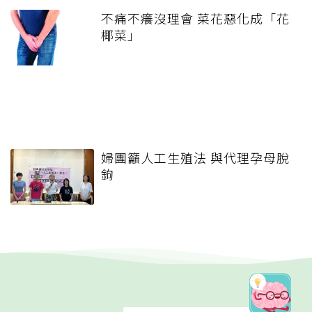
不痛不癢沒理會 菜花惡化成「花
椰菜」
婦團籲人工生殖法 與代理孕母脫
鉤