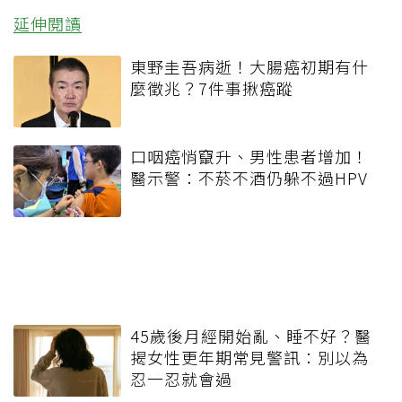
延伸閱讀
東野圭吾病逝！大腸癌初期有什
麼徵兆？7件事揪癌蹤
口咽癌悄竄升、男性患者增加！
醫示警：不菸不酒仍躲不過HPV
45歲後月經開始亂、睡不好？醫
揭女性更年期常見警訊：別以為
忍一忍就會過