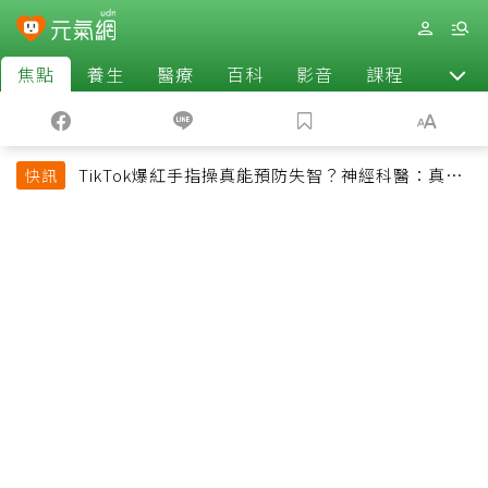
焦點
養生
醫療
百科
影音
課程
退休
TikTok爆紅手指操真能預防失智？神經科醫：真正
快訊
該做的是4件事