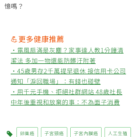
憶嗎？
💪更多健康推薦
‧電風扇滿是灰塵？家事達人教1分鐘清
潔法 多加一物還能防髒汙附著
‧45歲男存2千萬提早退休 接信用卡公司
通知「淚回職場」：有錢也碰壁
‧用千元手機、拒絕社群網站 48歲社長
中年後重視和放棄的事：不為面子消費
卵巢癌
子宮頸癌
子宮內膜癌
人工生殖