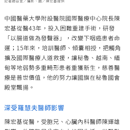
記者趙容萱／攝影、圖／陳宏基提供
中國醫藥大學附設醫院國際醫療中心院長陳
宏基從醫43年，投入困難重建手術，研發
「以腸道做為發聲器」，改變
下咽癌
患者命
運；15年來，培訓醫師、傾囊相授，把觸角
擴及國際醫療人道救援，讓秘魯、越南、緬
甸等地弱勢多重畸形患者重獲新生，慈善醫
療是普世價值，他的努力讓國旗在秘魯國會
殿堂飄揚。
深受羅慧夫醫師影響
陳宏基從醫，受胞兄、心臟內科醫師陳輝雄