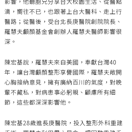
影響，他聽胞兄分享台大校園生活、從醫點
滴，嚮往不已，也跟著上台大醫科、走上行
醫路；從醫後，受台北長庚醫院創院院長、
羅慧夫顱顏基金會創辦人羅慧夫醫師影響很
深。
陳宏基說，羅慧夫來自美國，奉獻台灣40
年，讓台灣顱顏整形享譽國際，羅慧夫敞開
心胸接納意見，擁有廣納百川的氣度，對晚
輩不藏私，對病患事必躬親、顧慮所有細
節，這些都深深影響他。
陳宏基28歲進長庚醫院，投入整形外科重建