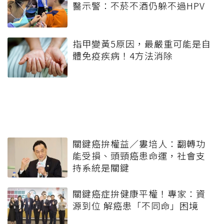
醫示警：不菸不酒仍躲不過HPV
指甲變黃5原因，最嚴重可能是自
體免疫疾病！4方法消除
關鍵癌拚權益／婁培人：翻轉功
能受損、頭頸癌患命運，社會支
持系統是關鍵
關鍵癌症拚健康平權！專家：資
源到位 解癌患「不同命」困境