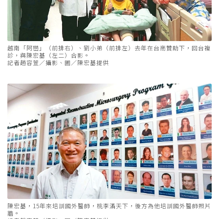
越南「阿巒」（前排右）、劉小弟（前排左）去年在台商贊助下，回台複
診，與陳宏基（左二）合影。
記者趙容萱／攝影、圖／陳宏基提供
陳宏基，15年來培訓國外醫師，桃李滿天下，後方為他培訓國外醫師照片
牆。