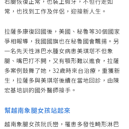
右腿恢復正常，也裝上假牙，不但行走如
常，也找到工作及伴侶，迎接新人生。
拉薩多康復回國後，美國、秘魯等30個國家
爭相報導，我國國旗也在秘魯國會飄揚。另
一名先天性淋巴水腫女病患美琪塔不但象
腿、嘴巴打不開，又有顎形難以進食，拉薩
多案例鼓舞了她，32歲時來台治療，重獲新
生，拉薩多與美琪塔後續在當地回診，由陳
宏基培訓的國外醫師接手。
幫越南象腿女孩站起來
越南象腿女孩阮氏巒，罹患多發性畸形淋巴