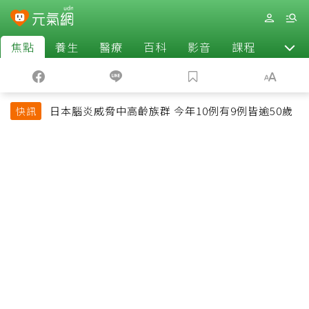
焦點
養生
醫療
百科
影音
課程
退休
日本腦炎威脅中高齡族群 今年10例有9例皆逾50歲
快訊