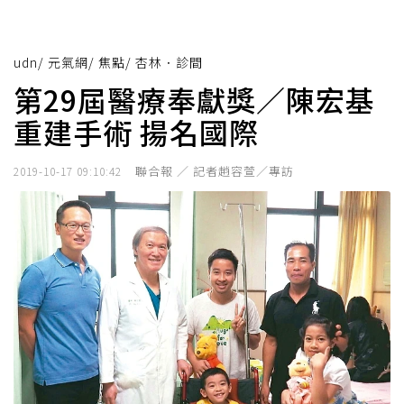
udn
/
元氣網
/
焦點
/
杏林．診間
第29屆醫療奉獻獎／陳宏基
重建手術 揚名國際
聯合報 ／ 記者趙容萱／專訪
2019-10-17 09:10:42