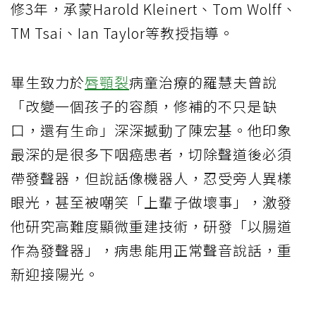
修3年，承蒙Harold Kleinert、Tom Wolff、
TM Tsai、Ian Taylor等教授指導。
畢生致力於
唇顎裂
病童治療的羅慧夫曾說
「改變一個孩子的容顏，修補的不只是缺
口，還有生命」深深撼動了陳宏基。他印象
最深的是很多下咽癌患者，切除聲道後必須
帶發聲器，但說話像機器人，忍受旁人異樣
眼光，甚至被嘲笑「上輩子做壞事」，激發
他研究高難度顯微重建技術，研發「以腸道
作為發聲器」，病患能用正常聲音說話，重
新迎接陽光。