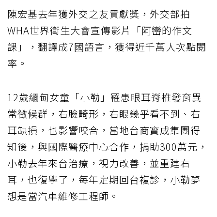
陳宏基去年獲外交之友貢獻獎，外交部拍
WHA世界衛生大會宣傳影片「阿巒的作文
課」，翻譯成7國語言，獲得近千萬人次點閱
率。
12歲緬甸女童「小勒」罹患眼耳脊椎發育異
常徵候群，右臉畸形，右眼幾乎看不到、右
耳缺損，也影響咬合，當地台商寶成集團得
知後，與國際醫療中心合作，捐助300萬元，
小勒去年來台治療，視力改善，並重建右
耳，也復學了，每年定期回台複診，小勒夢
想是當汽車維修工程師。