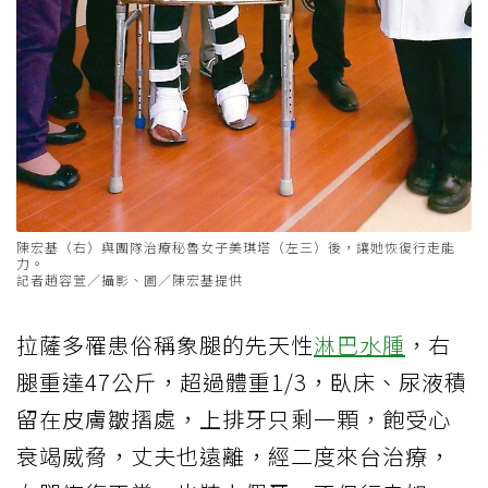
陳宏基（右）與團隊治療秘魯女子美琪塔（左三）後，讓她恢復行走能
力。
記者趙容萱／攝影、圖／陳宏基提供
拉薩多罹患俗稱象腿的先天性
淋巴水腫
，右
腿重達47公斤，超過體重1/3，臥床、尿液積
留在皮膚皺摺處，上排牙只剩一顆，飽受心
衰竭威脅，丈夫也遠離，經二度來台治療，