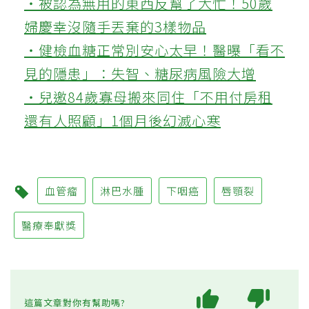
‧被認為無用的東西反幫了大忙！50歲
婦慶幸沒隨手丟棄的3樣物品
‧健檢血糖正常別安心太早！醫曝「看不
見的隱患」：失智、糖尿病風險大增
‧兒邀84歲寡母搬來同住「不用付房租
還有人照顧」1個月後幻滅心寒
血管瘤
淋巴水腫
下咽癌
唇顎裂
醫療奉獻獎
這篇文章對你有幫助嗎?