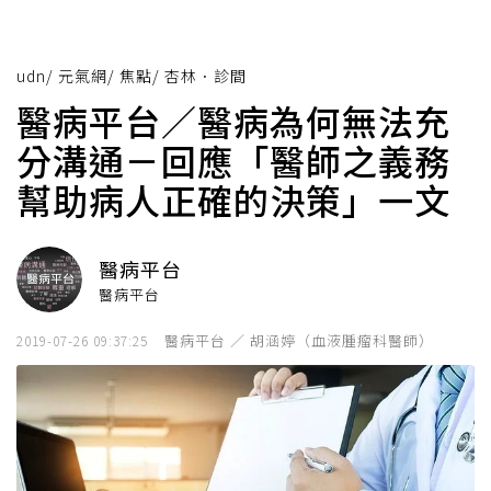
udn
/
元氣網
/
焦點
/
杏林．診間
醫病平台／醫病為何無法充
分溝通－回應「醫師之義務
幫助病人正確的決策」一文
醫病平台
醫病平台
醫病平台 ／ 胡涵婷（血液腫瘤科醫師）
2019-07-26 09:37:25