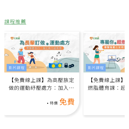
課程推薦
影片課程
影片課程
【免費線上課】為高壓族定
【免費線上課】
做的運動紓壓處方：加入行
燃脂體育課：超
動、增肌、互動元素，0基
氧」高壓族在家
免費
礎也能做！
負擔
特價