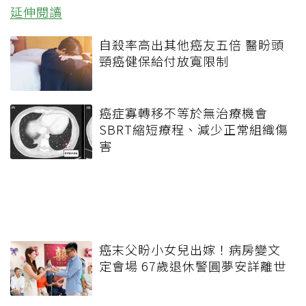
延伸閱讀
自殺率高出其他癌友五倍 醫盼頭
頸癌健保給付放寬限制
癌症寡轉移不等於無治療機會
SBRT縮短療程、減少正常組織傷
害
癌末父盼小女兒出嫁！病房變文
定會場 67歲退休警圓夢安詳離世