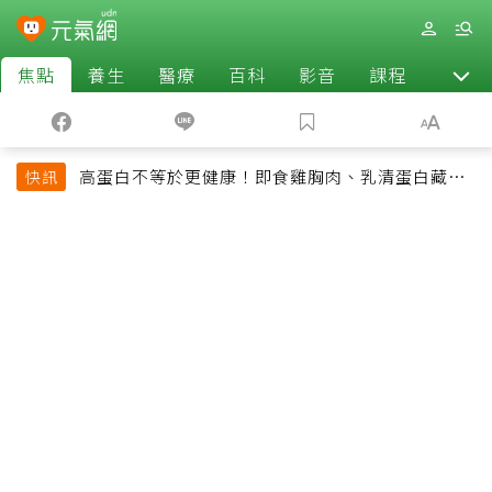
焦點
養生
醫療
百科
影音
課程
退休
高蛋白不等於更健康！即食雞胸肉、乳清蛋白藏陷
快訊
阱 醫提醒「這類人」尤其要小心