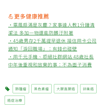
💪更多健康推薦
‧電風扇滿是灰塵？家事達人教1分鐘清
潔法 多加一物還能防髒汙附著
‧45歲男存2千萬提早退休 接信用卡公司
通知「淚回職場」：有錢也碰壁
‧用千元手機、拒絕社群網站 48歲社長
中年後重視和放棄的事：不為面子消費
肺腫瘤
黑色素瘤
大腸直腸癌
卵巢癌
癌症治療