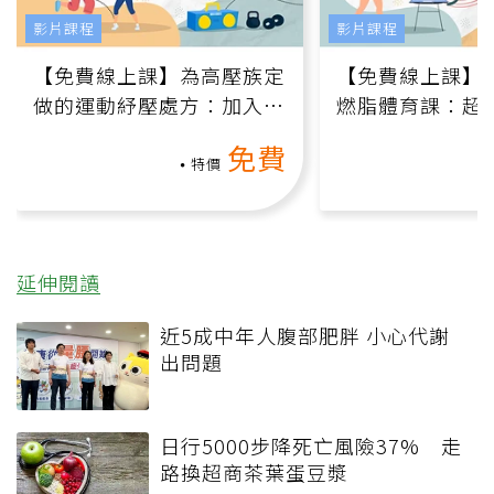
影片課程
影片課程
【免費線上課】為高壓族定
【免費線上課】
做的運動紓壓處方：加入行
燃脂體育課：超
動、增肌、互動元素，0基
氧」高壓族在家
免費
礎也能做！
負擔
特價
延伸閱讀
近5成中年人腹部肥胖 小心代謝
出問題
日行5000步降死亡風險37% 走
路換超商茶葉蛋豆漿