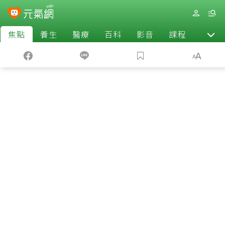
焦點
養生
醫療
百科
影音
課程
退休