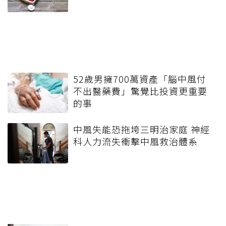
52歲男擁700萬資產「腦中風付
不出醫藥費」驚覺比投資更重要
的事
中風失能恐拖垮三明治家庭 神經
科人力流失衝擊中風救治體系