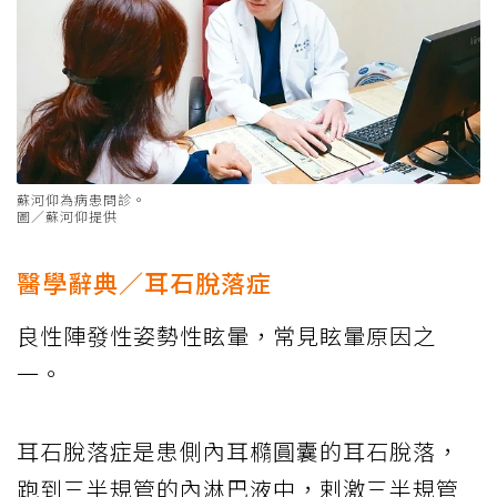
蘇河仰為病患問診。
圖／蘇河仰提供
醫學辭典／耳石脫落症
良性陣發性姿勢性眩暈，常見眩暈原因之
一。
耳石脫落症是患側內耳橢圓囊的耳石脫落，
跑到三半規管的內淋巴液中，剌激三半規管