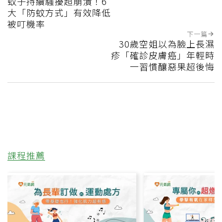
蚊子持續騷擾超崩潰！6
大「防蚊方式」有效降低
被叮機率
下一篇
30歲空姐以為臉上長濕
疹「確診皮膚癌」年輕時
一習慣釀惡果超後悔
課程推薦