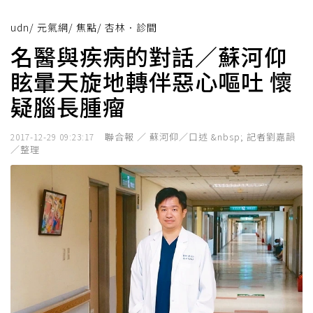
udn
/
元氣網
/
焦點
/
杏林．診間
名醫與疾病的對話／蘇河仰
眩暈天旋地轉伴惡心嘔吐 懷
疑腦長腫瘤
聯合報 ／ 蘇河仰／口述 &nbsp; 記者劉嘉韻
2017-12-29 09:23:17
／整理