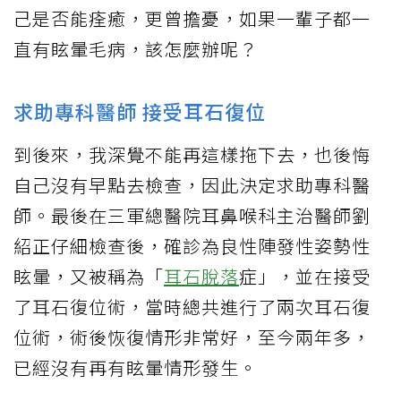
己是否能痊癒，更曾擔憂，如果一輩子都一
直有眩暈毛病，該怎麼辦呢？
求助專科醫師 接受耳石復位
到後來，我深覺不能再這樣拖下去，也後悔
自己沒有早點去檢查，因此決定求助專科醫
師。最後在三軍總醫院耳鼻喉科主治醫師劉
紹正仔細檢查後，確診為良性陣發性姿勢性
眩暈，又被稱為「
耳石脫落
症」，並在接受
了耳石復位術，當時總共進行了兩次耳石復
位術，術後恢復情形非常好，至今兩年多，
已經沒有再有眩暈情形發生。