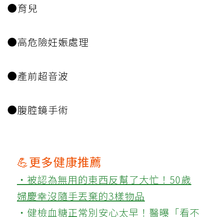
●育兒
●高危險妊娠處理
●產前超音波
●腹腔鏡手術
💪更多健康推薦
‧被認為無用的東西反幫了大忙！50歲
婦慶幸沒隨手丟棄的3樣物品
‧健檢血糖正常別安心太早！醫曝「看不