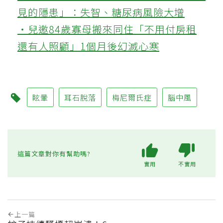
見的隱患」：失智、糖尿病風險大增
‧兒邀84歲寡母搬來同住「不用付房租
還有人照顧」1個月後幻滅心寒
眩暈
耳石脫落
梅尼爾氏症
腦中風
這篇文章對你有幫助嗎?
實用
不實用
上一篇