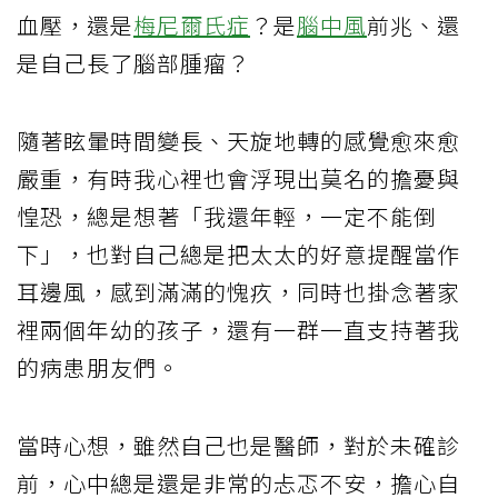
血壓，還是
梅尼爾氏症
？是
腦中風
前兆、還
是自己長了腦部腫瘤？
隨著眩暈時間變長、天旋地轉的感覺愈來愈
嚴重，有時我心裡也會浮現出莫名的擔憂與
惶恐，總是想著「我還年輕，一定不能倒
下」，也對自己總是把太太的好意提醒當作
耳邊風，感到滿滿的愧疚，同時也掛念著家
裡兩個年幼的孩子，還有一群一直支持著我
的病患朋友們。
當時心想，雖然自己也是醫師，對於未確診
前，心中總是還是非常的忐忑不安，擔心自