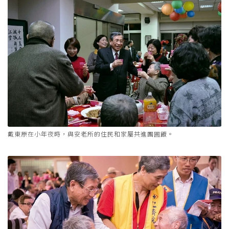
戴東原在小年夜時，與安老所的住民和家屬共進團圓飯。