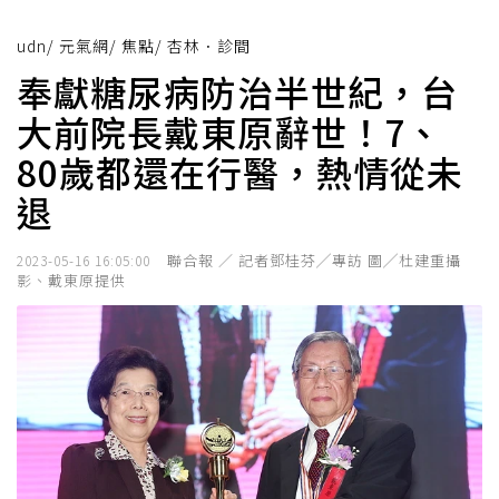
udn
/
元氣網
/
焦點
/
杏林．診間
奉獻糖尿病防治半世紀，台
大前院長戴東原辭世！7、
80歲都還在行醫，熱情從未
退
聯合報 ／ 記者鄧桂芬╱專訪 圖╱杜建重攝
2023-05-16 16:05:00
影、戴東原提供