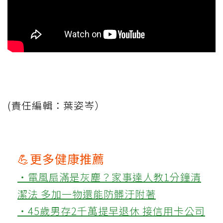
(責任編輯：葉姿岑）
💪更多健康推薦
‧電風扇滿是灰塵？家事達人教1分鐘清
潔法 多加一物還能防髒汙附著
‧45歲男存2千萬提早退休 接信用卡公司