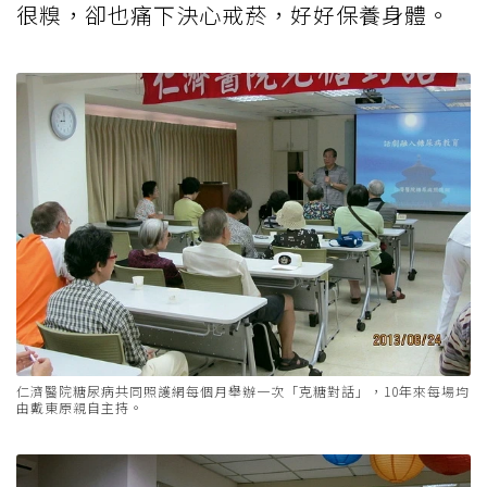
很糗，卻也痛下決心戒菸，好好保養身體。
仁濟醫院糖尿病共同照護網每個月舉辦一次「克糖對話」，10年來每場均
由戴東原親自主持。