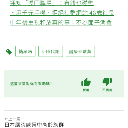
通知「淚回職場」：有錢也碰壁
‧用千元手機、拒絕社群網站 48歲社長
中年後重視和放棄的事：不為面子消費
糖尿病
新陳代謝
醫療奉獻獎
這篇文章對你有幫助嗎?
實用
不實用
上一篇
日本腦炎威脅中高齡族群