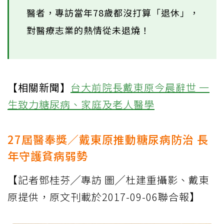
醫者，專訪當年78歲都沒打算「退休」，
對醫療志業的熱情從未退燒！
【相關新聞】
台大前院長戴東原今晨辭世 一
生致力糖尿病、家庭及老人醫學
27屆醫奉獎／戴東原推動糖尿病防治 長
年守護貧病弱勢
【記者鄧桂芬╱專訪 圖╱杜建重攝影、戴東
原提供，原文刊載於2017-09-06聯合報】