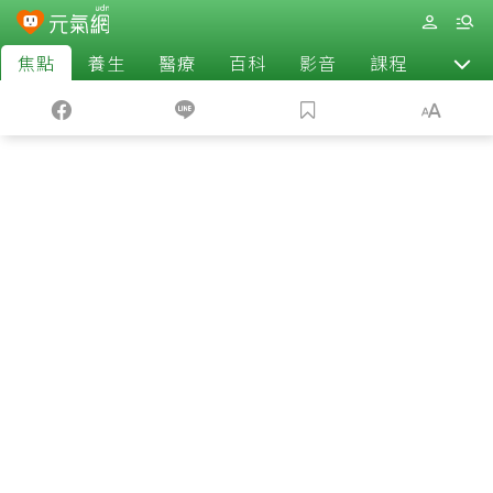
焦點
養生
醫療
百科
影音
課程
退休