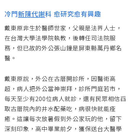
冷門
新陳代謝
科 愈研究愈有興趣
戴東原非生於醫師世家，父親是法界人士，
在台灣大學法學院執教，後轉任司法院服
務，但已故的外公張山鐘是屏東縣萬丹鄉名
醫。
戴東原說，外公在古厝開診所，因醫術高
超，病人把外公當神崇拜，診所門庭若市，
每天至少有200位病人就診，還有民眾相信舀
取古厝院內的井水配藥吃，病很快就能痊
癒。這讓每次放暑假到外公家玩的他，留下
深刻印象，高中畢業前夕，獲保送台大醫學