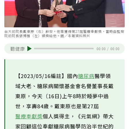
台大前院長戴東原（右）辭世。他曾獲得第27屆醫療奉獻獎，當時由監察
院前院長張博雅（左）頒獎給他。圖／本報資料照片
聽健康
00:00
/
00:00
【2023/05/16編註】國內
糖尿病
醫學領
域大老、糖尿病關懷基金會名譽董事長戴
東原，今天（16日)上午8時於睡夢中過
世，享壽84歲。戴東原也是第27屆
醫療奉獻獎
個人獎得主，《元氣網》帶大
家回顧這位奉獻糖尿病醫學防治半世紀的