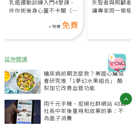
乳癌運動訓練入門4堂課 -
失智者與照顧者
伴你術後身心靈不卡關（線
讓專家用一根棍
上影音課）
何逆轉退化大腦
免費
課）
特價
延伸閱讀
糖尿病前期怎麼救？美國心臟協
會研究推「1夢幻水果組合」 酪
梨加它改善血管功能
用千元手機、拒絕社群網站 48歲
社長中年後重視和放棄的事：不
為面子消費