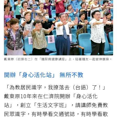
戴東原（前排右二）在「糖尿病健康講座」上，陪著糖友一起做伸展操。
開辦「身心活化站」 無所不教
「為教居民識字，我撩落去（台語）了！」
戴東原10年來在仁濟院開辦「身心活化
站」，創立「生活文字班」，請講師免費教
民眾識字，有時學看交通號誌，有時學看歌