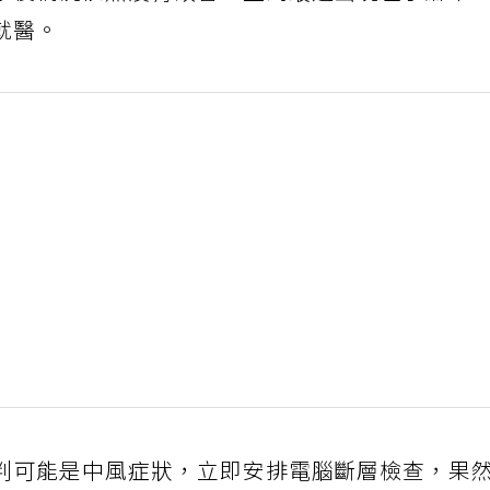
水後情況依然沒有改善，直到最近出現左手麻木
就醫。
判可能是中風症狀，立即安排電腦斷層檢查，果