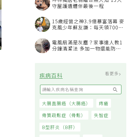
坪林獨居老翁離世無人知 13犬
守屋護遺體伴最後一程
15歲經營之神3.9億暴富落幕 麥
克風少年蘇友謙：每天領700元
過日子
電風扇滿是灰塵？家事達人教1
分鐘清潔法 多加一物還能防髒
汙附著
看更多
疾病百科
大腸直腸癌（大腸癌）
痔瘡
骨質疏鬆症（骨鬆）
失智症
B型肝炎（B肝）