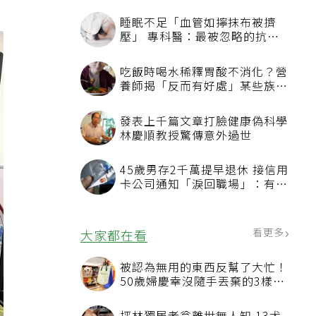
睡眠不足「血管如擰抹布被擠
壓」 專科醫：最被忽略的抗老
方法
吃飯時喝水稀釋胃酸不消化？營
養師揭「反而有好處」某些族群
才要禁
發表上千篇文章打臉健康偽科學
林慶順教授驚傳意外過世
45歲男存2千萬提早退休 接信用
卡公司通知「淚回職場」：有錢
也碰壁
看更多
大家都在看
被認為無用的東西反幫了大忙！
50歲婦慶幸沒隨手丟棄的3樣物
品