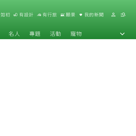
好如初
有設計
有行旅
願景
我的新聞
名人
專題
活動
寵物