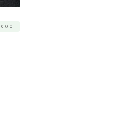
/
00:00
出
患