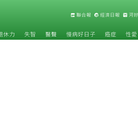
聯合報
經濟日報
河
退休力
失智
醫聲
慢病好日子
癌症
性愛