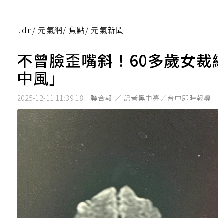
udn
/
元氣網
/
焦點
/
元氣新聞
不曾臉歪嘴斜！60多歲女
中風」
2025-12-11 11:39:18
聯合報 ／ 記者黑中亮／台中即時報導