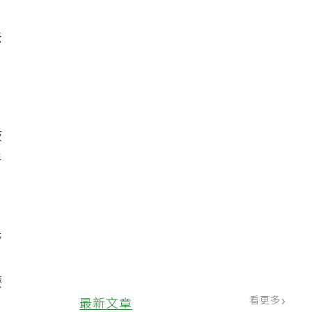
法
恢
平
民
、
療
看更多
最新文章