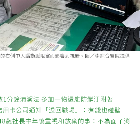
者的右側中大腦動脈阻塞而影響到視野。圖／李綜合醫院提供
教1分鐘清潔法 多加一物還能防髒汙附著
接信用卡公司通知「淚回職場」：有錢也碰壁
48歲社長中年後重視和放棄的事：不為面子消