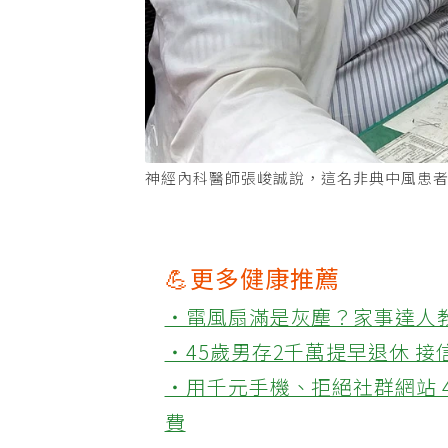
神經內科醫師張峻誠說，這名非典中風患
💪更多健康推薦
‧電風扇滿是灰塵？家事達人
‧45歲男存2千萬提早退休 
‧用千元手機、拒絕社群網站 
費