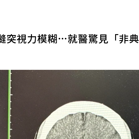
裁縫突視力模糊…就醫驚見「非