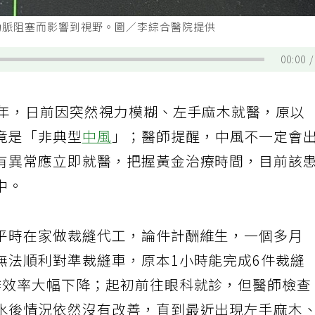
動脈阻塞而影響到視野。圖／李綜合醫院提供
00:00
多年，日前因突然視力模糊、左手麻木就醫，原以
竟是「非典型
中風
」；醫師提醒，中風不一定會
有異常應立即就醫，把握黃金治療時間，目前該
中。
平時在家做裁縫代工，論件計酬維生，一個多月
無法順利對準裁縫車，原本1小時能完成6件裁縫
作效率大幅下降；起初前往眼科就診，但醫師檢查