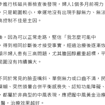
步進行核磁共振檢查後發現，婦人1個多月前視力
，只是範圍較小，幸運地沒有出現手腳無力、無
高控制不佳是主因。
後，因為可以正常走路，堅信「我怎麼可能中
，得到相同診斷後才接受事實，經過治療後逐漸
顯示婦人患有三高問題，尤其膽固醇嚴重超標，
範圍沒有持續擴大。
不同於常見的臉歪嘴斜、單側無力或口齒不清，
模糊、突然頭暈合併平衡感喪失、認知功能障礙
，都屬於非典型的中風表現，應把握中風黃金治