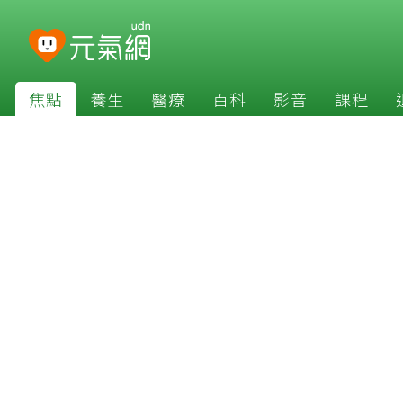
焦點
養生
醫療
百科
影音
課程