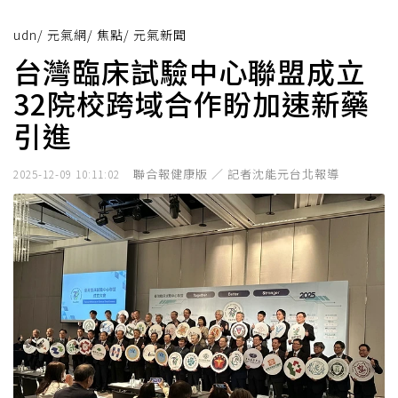
udn
/
元氣網
/
焦點
/
元氣新聞
台灣臨床試驗中心聯盟成立
32院校跨域合作盼加速新藥
引進
聯合報健康版 ／ 記者沈能元台北報導
2025-12-09 10:11:02