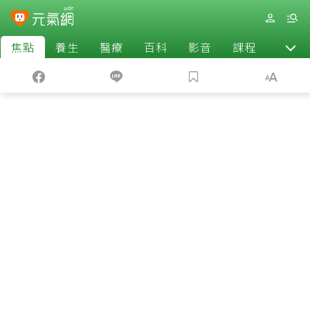
焦點
養生
醫療
百科
影音
課程
退休