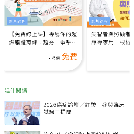
影片課程
影片課程
【免費線上課】專屬你的超
失智者與照顧者
燃脂體育課：超夯「拳擊有
讓專家用一根棍
氧」高壓族在家釋放壓力無
何逆轉退化大腦
免費
負擔
課）
特價
延伸閱讀
2026癌症論壇／許駿：參與臨床
試驗三提問