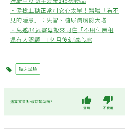
婦慶幸沒隨手丟棄的3樣物品
‧健檢血糖正常別安心太早！醫曝「看不
見的隱患」：失智、糖尿病風險大增
‧兒邀84歲寡母搬來同住「不用付房租
還有人照顧」1個月後幻滅心寒
臨床試驗
這篇文章對你有幫助嗎?
實用
不實用