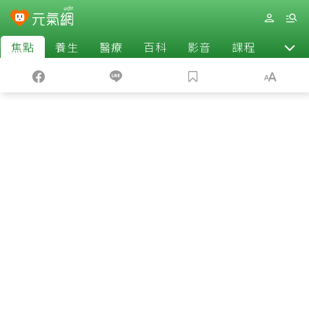
焦點
養生
醫療
百科
影音
課程
退休