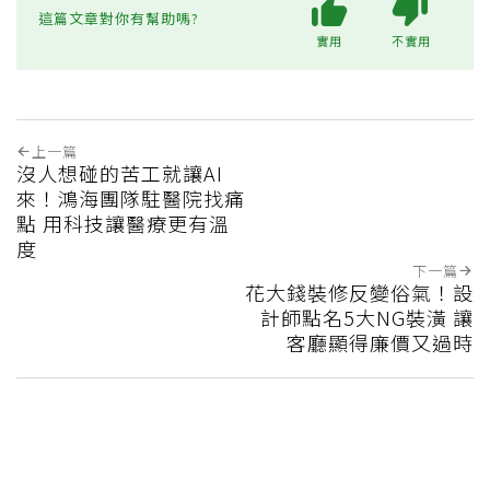
這篇文章對你有幫助嗎?
實用
不實用
上一篇
沒人想碰的苦工就讓AI
來！鴻海團隊駐醫院找痛
點 用科技讓醫療更有溫
度
下一篇
花大錢裝修反變俗氣！設
計師點名5大NG裝潢 讓
客廳顯得廉價又過時