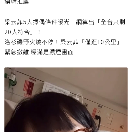
編輯推薦
梁云菲5大擇偶條件曝光 網算出「全台只剩
20人符合」！
洛杉磯野火燒不停！梁云菲「僅距10公里」
緊急撤離 曝滿是濃煙畫面