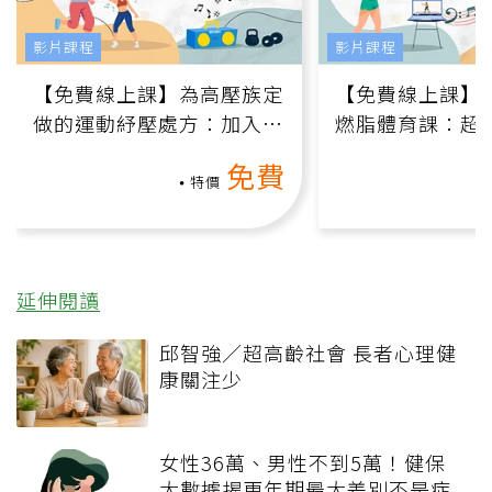
影片課程
影片課程
【免費線上課】為高壓族定
【免費線上課】
做的運動紓壓處方：加入行
燃脂體育課：超
動、增肌、互動元素，0基
氧」高壓族在家
免費
礎也能做！
負擔
特價
延伸閱讀
邱智強／超高齡社會 長者心理健
康關注少
女性36萬、男性不到5萬！健保
大數據揭更年期最大差別不是症