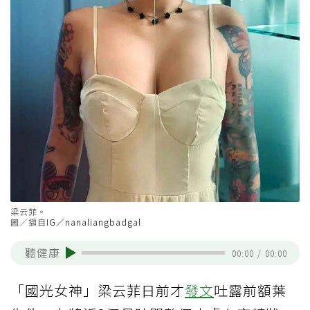
梁云菲。
圖／擷自
IG／nanaliangbadgal
聽健康
00:00
/
00:00
「國光女神」梁云菲日前才
發文
吐露前額葉