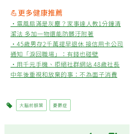
💪更多健康推薦
‧電風扇滿是灰塵？家事達人教1分鐘清
潔法 多加一物還能防髒汙附著
‧45歲男存2千萬提早退休 接信用卡公司
通知「淚回職場」：有錢也碰壁
‧用千元手機、拒絕社群網站 48歲社長
中年後重視和放棄的事：不為面子消費
大腦前額葉
憂鬱症