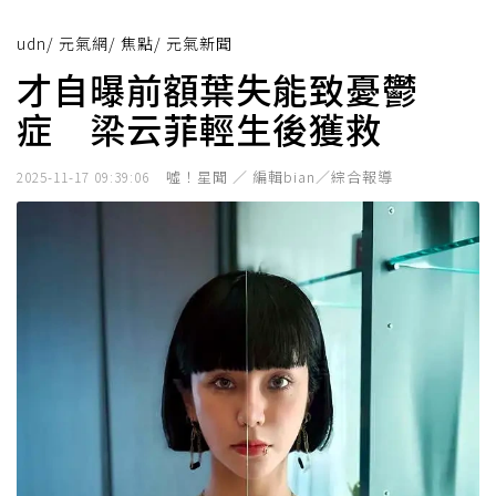
udn
/
元氣網
/
焦點
/
元氣新聞
才自曝前額葉失能致憂鬱
症 梁云菲輕生後獲救
噓！星聞 ／ 編輯bian／綜合報導
2025-11-17 09:39:06