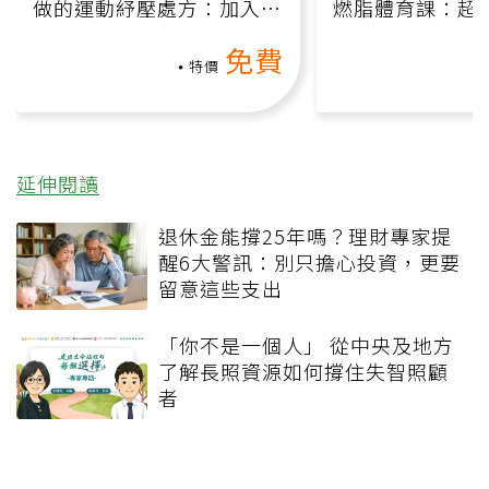
做的運動紓壓處方：加入行
燃脂體育課：超
動、增肌、互動元素，0基
氧」高壓族在家
免費
礎也能做！
負擔
特價
延伸閱讀
退休金能撐25年嗎？理財專家提
醒6大警訊：別只擔心投資，更要
留意這些支出
「你不是一個人」 從中央及地方
了解長照資源如何撐住失智照顧
者