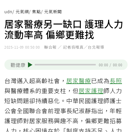
udn
/
元氣網
/
焦點
/
元氣新聞
居家醫療另一缺口 護理人力
流動率高 偏鄉更難找
聯合報 ／ 記者翁唯真／台北報導
2025-11-09 00:50:00
聽健康
00:00
/
00:00
台灣邁入超高齡社會，
居家醫療
已成為
長照
與醫療體系的重要支柱，但
居家護理
師人力
短缺問題卻持續惡化。中華民國護理師護士
公會全國聯合會前理事長紀淑靜指出，年輕
護理師對居家服務興趣不高，偏鄉更難招募
人力，核心困境在於「制度支持不足、人力