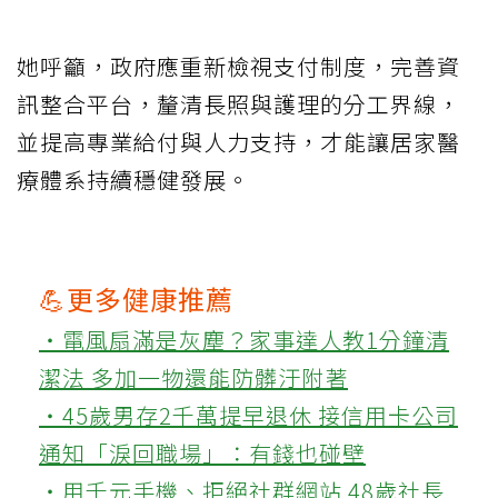
她呼籲，政府應重新檢視支付制度，完善資
訊整合平台，釐清長照與護理的分工界線，
並提高專業給付與人力支持，才能讓居家醫
療體系持續穩健發展。
💪更多健康推薦
‧電風扇滿是灰塵？家事達人教1分鐘清
潔法 多加一物還能防髒汙附著
‧45歲男存2千萬提早退休 接信用卡公司
通知「淚回職場」：有錢也碰壁
‧用千元手機、拒絕社群網站 48歲社長