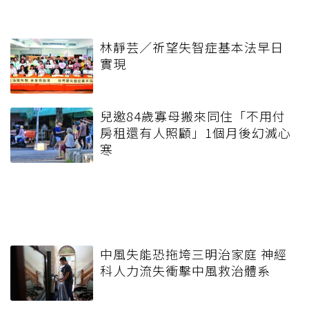
林靜芸／祈望失智症基本法早日
實現
兒邀84歲寡母搬來同住「不用付
房租還有人照顧」1個月後幻滅心
寒
中風失能恐拖垮三明治家庭 神經
科人力流失衝擊中風救治體系