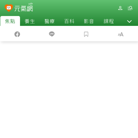
焦點
養生
醫療
百科
影音
課程
退休