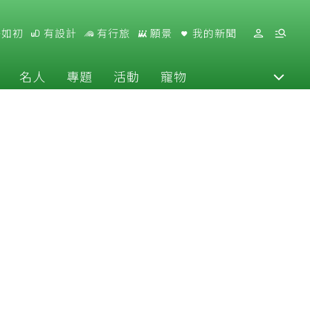
好如初
有設計
有行旅
願景
我的新聞
名人
專題
活動
寵物