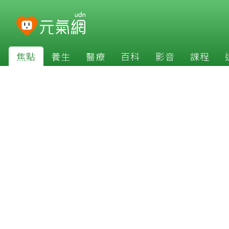
焦點
養生
醫療
百科
影音
課程