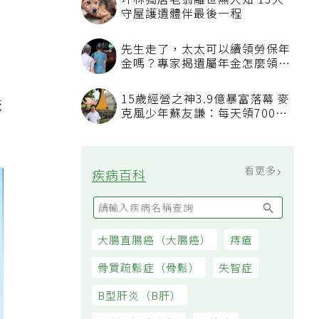
坪林獨居老翁離世無人知 13犬
守屋護遺體伴最後一程
先生走了，太太可以續領勞保年
金嗎？專家揭遺屬年金怎麼領，
看順位還要看資格
15歲經營之神3.9億暴富落幕 麥
統
克風少年蘇友謙：每天領700元
過日子
看更多
疾病百科
大腸直腸癌（大腸癌）
痔瘡
骨質疏鬆症（骨鬆）
失智症
B型肝炎（B肝）