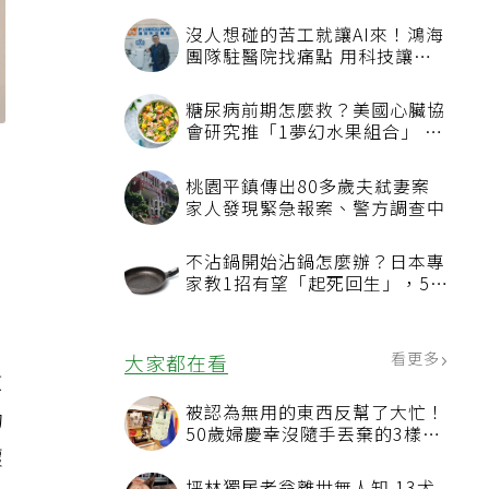
沒人想碰的苦工就讓AI來！鴻海
團隊駐醫院找痛點 用科技讓醫
療更有溫度
糖尿病前期怎麼救？美國心臟協
會研究推「1夢幻水果組合」 酪
陳
梨加它改善血管功能
桃園平鎮傳出80多歲夫弒妻案
家人發現緊急報案、警方調查中
不沾鍋開始沾鍋怎麼辦？日本專
家教1招有望「起死回生」，5情
。
況該換新
看更多
大家都在看
數
被認為無用的東西反幫了大忙！
功
50歲婦慶幸沒隨手丟棄的3樣物
懷
品