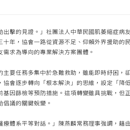
動出擊的見證。」社團法人中華民國肌萎縮症病
三十年，協會一路從資源不足、仰賴外界援助的
友需求為導向的專業解決方案團體。
的主要任務多集中於急難救助，雖能即時紓困，
，協會逐步轉向「根本解決」的思維，設定「降
前基因篩檢等預防措施。這項轉變雖具挑戰，但
動倡議的關鍵蛻變。
醫療體系平等對話。」陳燕麟常務理事強調，藉