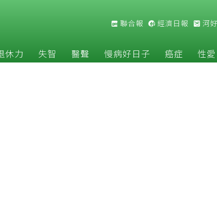
聯合報
經濟日報
河
退休力
失智
醫聲
慢病好日子
癌症
性愛