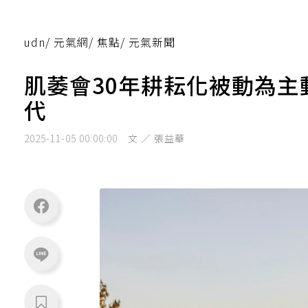
udn
/
元氣網
/
焦點
/
元氣新聞
肌萎會30年耕耘化被動為
代
2025-11-05 00:00:00
文 ／ 張益華