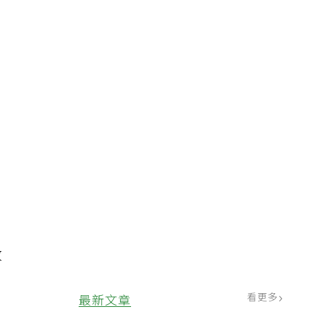
第
放
看更多
最新文章