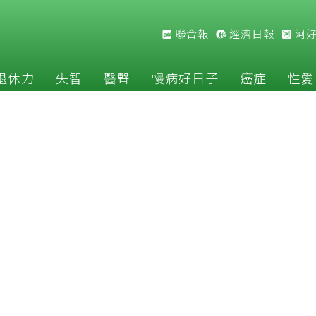
聯合報
經濟日報
河
退休力
失智
醫聲
慢病好日子
癌症
性愛