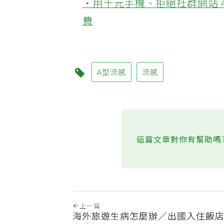
‧用千元手機、拒絕社群網站 
費
A型流感
流感
這篇文章對你有幫助嗎
上一篇