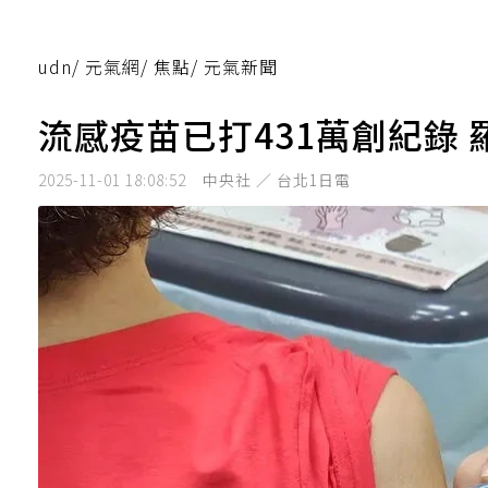
udn
/
元氣網
/
焦點
/
元氣新聞
流感疫苗已打431萬創紀錄
2025-11-01 18:08:52
中央社 ／ 台北1日電