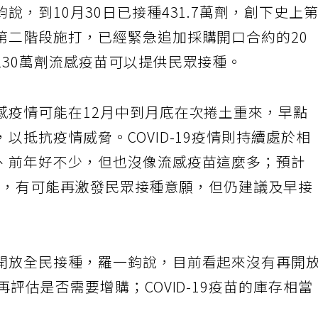
說，到10月30日已接種431.7萬劑，創下史上
第二階段施打，已經緊急追加採購開口合約的20
230萬劑流感疫苗可以提供民眾接種。
感疫情可能在12月中到月底在次捲土重來，早點
以抵抗疫情威脅。COVID-19疫情則持續處於相
、前年好不少，但也沒像流感疫苗這麼多；預計
再攀升，有可能再激發民眾接種意願，但仍建議及早接
開放全民接種，羅一鈞說，目前看起來沒有再開
評估是否需要增購；COVID-19疫苗的庫存相當