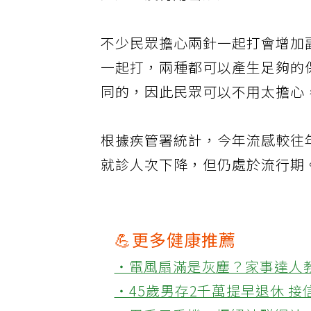
充足，沒有用罄疑慮。
不少民眾擔心兩針一起打會增加
一起打，兩種都可以產生足夠的
同的，因此民眾可以不用太擔心
根據疾管署統計，今年流感較往
就診人次下降，但仍處於流行期。C
💪更多健康推薦
‧電風扇滿是灰塵？家事達人
‧45歲男存2千萬提早退休 