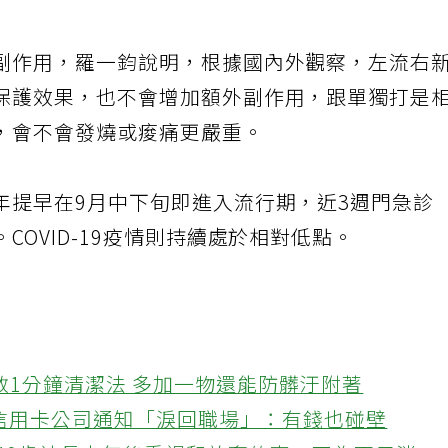
副作用，羅一鈞說明，根據國內外觀察，左流右
保護效果，也不會增加額外副作用，跟單獨打是
，會不會發燒或痠痛更嚴重。
年提早在9月中下旬即進入流行期，近3週門急診
OVID-19疫情則持續處於相對低點。
教1分鐘清潔法 多加一物還能防髒汙附著
接信用卡公司通知「淚回職場」：有錢也碰壁