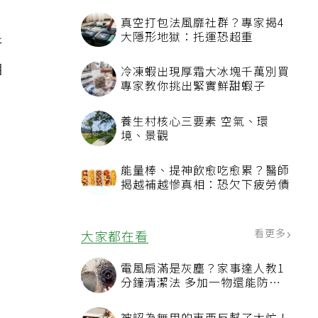
真空打包法風靡社群？專家揭4
大隱形地獄：托運恐超重
新
相
冷凍蝦出現厚霜大冰塊千萬別買
專家教你挑出緊實鮮甜蝦子
養生村核心三要素 空氣、環
境、景觀
能量棒、提神飲愈吃愈累？醫師
揭越補越慘真相：恐欠下疲勞債
看更多
大家都在看
電風扇滿是灰塵？家事達人教1
分鐘清潔法 多加一物還能防髒
汙附著