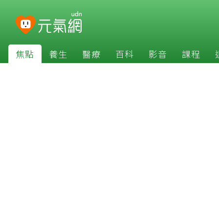
焦點
養生
醫療
百科
影音
課程