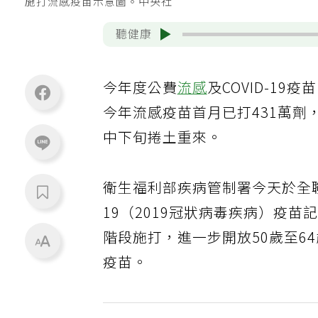
施打流感疫苗示意圖。中央社
聽健康
今年度公費
流感
及COVID-1
今年流感疫苗首月已打431萬劑
中下旬捲土重來。
衛生福利部疾病管制署今天於全聯福
19（2019冠狀病毒疾病）疫
階段施打，進一步開放50歲至64
疫苗。