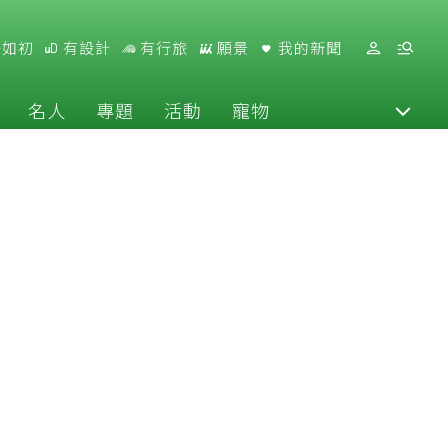
好如初
有設計
有行旅
願景
我的新聞
名人
專題
活動
寵物