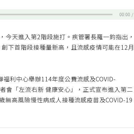
00:00
9疫苗，今天進入第2階段施打。疾管署長羅一鈞指出
，創下首階段接種量新高，且流感疫情可能在12
利中心舉辦114年度公費流感及COVID-
苗記者會「左流右新 健康安心」，正式宣布進入第
歲無高風險慢性病成人接種流感疫苗及COVID-1