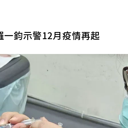
 羅一鈞示警12月疫情再起