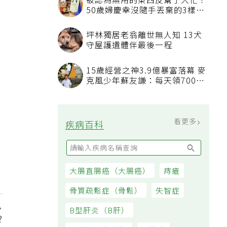
被認為無用的東西反幫了大忙！
50歲婦慶幸沒隨手丟棄的3樣物
品
坪林獨居老翁離世無人知 13犬
守屋護遺體伴最後一程
15歲經營之神3.9億暴富落幕 麥
克風少年蘇友謙：每天領700元
過日子
看更多
疾病百科
大腸直腸癌（大腸癌）
痔瘡
骨質疏鬆症（骨鬆）
失智症
B型肝炎（B肝）