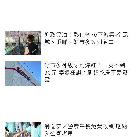
追致癌油！彰化查76下游業者 瓦
城、爭鮮、好市多等列名單
好市多神級牙刷爆紅！一支不到
30元 婆媽狂讚：刷超乾淨不易發
霉
翁瑞宏／營養午餐免費政策 應納
入公衛考量