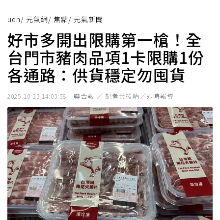
udn
/
元氣網
/
焦點
/
元氣新聞
好市多開出限購第一槍！全
台門市豬肉品項1卡限購1份
各通路：供貨穩定勿囤貨
聯合報 ／ 記者黃筱晴／即時報導
2025-10-23 14:03:58