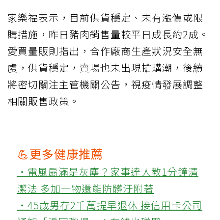
家樂福表示，目前供貨穩定、未有漲價或限
購措施，昨日豬肉銷售量較平日成長約2成。
愛買量販則指出，合作廠商生產狀況安全無
虞，供貨穩定，賣場也未出現搶購潮，後續
將密切關注主管機關公告，視疫情發展調整
相關販售政策。
💪更多健康推薦
‧電風扇滿是灰塵？家事達人教1分鐘清
潔法 多加一物還能防髒汙附著
‧45歲男存2千萬提早退休 接信用卡公司