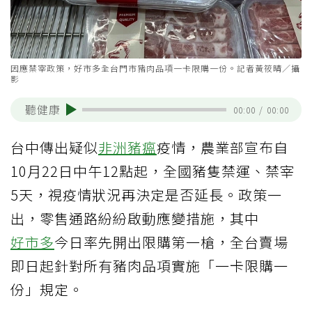
因應禁宰政策，好市多全台門市豬肉品項一卡限購一份。記者黃筱晴／攝
影
聽健康
00:00
/
00:00
台中傳出疑似
非洲豬瘟
疫情，農業部宣布自
10月22日中午12點起，全國豬隻禁運、禁宰
5天，視疫情狀況再決定是否延長。政策一
出，零售通路紛紛啟動應變措施，其中
好市多
今日率先開出限購第一槍，全台賣場
即日起針對所有豬肉品項實施「一卡限購一
份」規定。