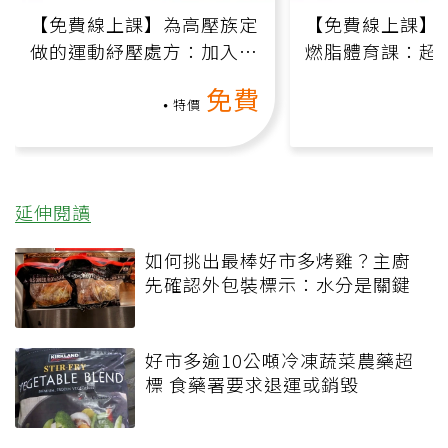
【免費線上課】為高壓族定
【免費線上課】
做的運動紓壓處方：加入行
燃脂體育課：超
動、增肌、互動元素，0基
氧」高壓族在家
免費
礎也能做！
負擔
特價
延伸閱讀
如何挑出最棒好市多烤雞？主廚
先確認外包裝標示：水分是關鍵
好市多逾10公噸冷凍蔬菜農藥超
標 食藥署要求退運或銷毀