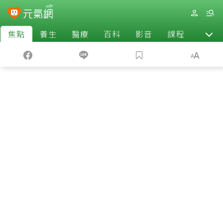
焦點
養生
醫療
百科
影音
課程
退休