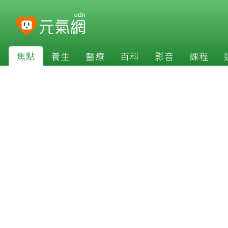
焦點
養生
醫療
百科
影音
課程