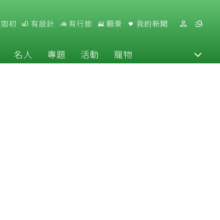
好如初
有設計
有行旅
願景
我的新聞
名人
專題
活動
寵物