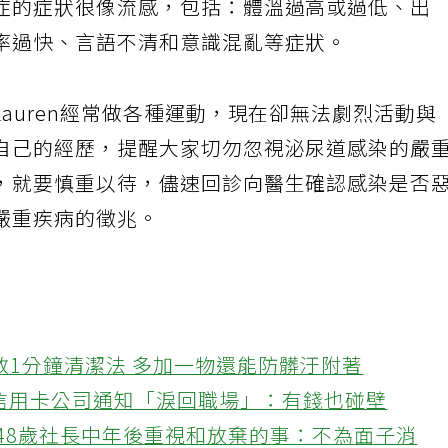
症的症狀很像流感，包括：體溫過高或過低、出
率過快、言語不清和意識混亂等症狀。
auren經常做各種運動，現在卻無法劇烈活動與
自己的經歷，提醒大家切勿忽視泌尿道感染的嚴
，就要慎重以待，儘速回診向醫生確認感染是否
嚴重疾病的徵兆。
教1分鐘清潔法 多加一物還能防髒汙附著
接信用卡公司通知「淚回職場」：有錢也碰壁