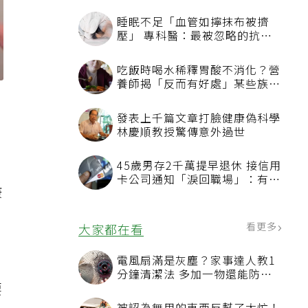
睡眠不足「血管如擰抹布被擠
壓」 專科醫：最被忽略的抗老
方法
吃飯時喝水稀釋胃酸不消化？營
養師揭「反而有好處」某些族群
才要禁
發表上千篇文章打臉健康偽科學
林慶順教授驚傳意外過世
45歲男存2千萬提早退休 接信用
卡公司通知「淚回職場」：有錢
康
也碰壁
看更多
大家都在看
電風扇滿是灰塵？家事達人教1
、
分鐘清潔法 多加一物還能防髒
要
汙附著