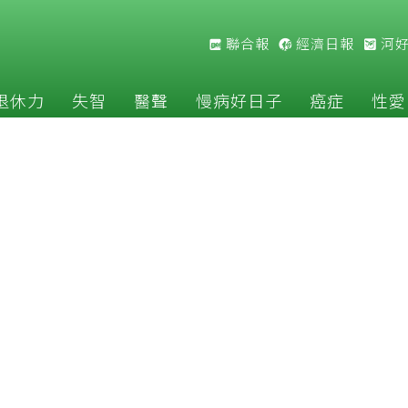
聯合報
經濟日報
河
退休力
失智
醫聲
慢病好日子
癌症
性愛