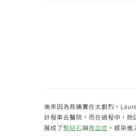
後來因為背痛實在太劇烈，Lau
計程車去醫院，而在過程中，她
展成了
腎結石
與
敗血症
，感染進