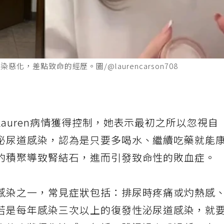
，差點致命的經歷。圖/@laurencarson708
auren病情獲得控制，她表示最初之所以忽視自
泌尿道感染，認為是只要多喝水、繼續吃藥就能
的積聚導致腎結石，進而引發致命性的敗血症。
感染之一，常見症狀包括：排尿時疼痛或灼熱感
若是每年感染三次以上的復發性泌尿道感染，就