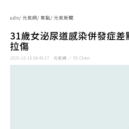
udn
/
元氣網
/
焦點
/
元氣新聞
31歲女泌尿道感染併發症差
拉傷
2025-10-16 08:49:37
元氣網 ／ YS Chen