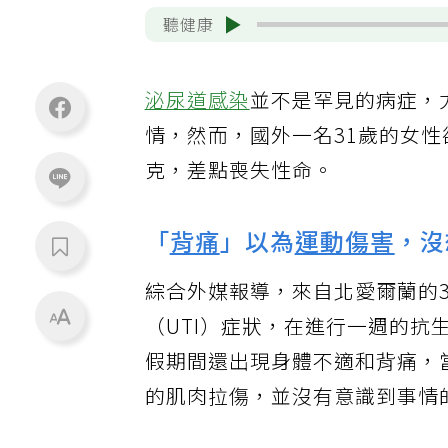
聽健康
泌尿道感染
並不是罕見的病症，
情，然而，國外一名31歲的女
克，差點喪失性命。
「
背痛
」以為
運動傷害
，沒
綜合外媒報導，來自北愛爾蘭的31歲
（UTI）症狀，在進行一週的
假期間還出現身體不適和背痛，當
的肌肉拉傷，並沒有意識到事情