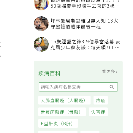
被認為無用的東西反幫了大忙！
50歲婦慶幸沒隨手丟棄的3樣物
品
坪林獨居老翁離世無人知 13犬
守屋護遺體伴最後一程
15歲經營之神3.9億暴富落幕 麥
重
克風少年蘇友謙：每天領700元
過日子
惡
看更多
疾病百科
大腸直腸癌（大腸癌）
痔瘡
骨質疏鬆症（骨鬆）
失智症
B型肝炎（B肝）