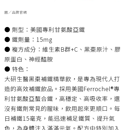
圖／品牌官網
● 劑型：美國專利甘氨酸亞鐵
● 鐵劑量：15mg
● 複方成分：維生素B群+C、黑棗原汁、膠
原蛋白、神經醯胺
● 特色：
大研生醫黑棗補鐵精華飲，是專為現代人打
造的高效補鐵飲品。採用美國Ferrochel®專
利甘氨酸亞螯合鐵，高穩定、高吸收率，還
沒有鐵劑常見的腥味，飲用起來更順口。每
日補鐵15毫克，能迅速補足鐵質、提升氣
色，為身體注入滿滿元氣。配方中特別加入