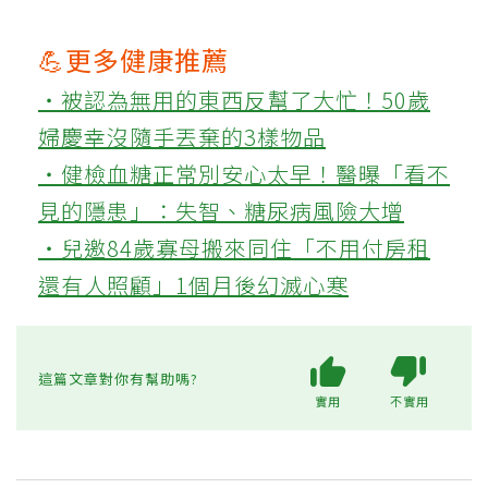
💪更多健康推薦
‧被認為無用的東西反幫了大忙！50歲
婦慶幸沒隨手丟棄的3樣物品
‧健檢血糖正常別安心太早！醫曝「看不
見的隱患」：失智、糖尿病風險大增
‧兒邀84歲寡母搬來同住「不用付房租
還有人照顧」1個月後幻滅心寒
這篇文章對你有幫助嗎?
實用
不實用