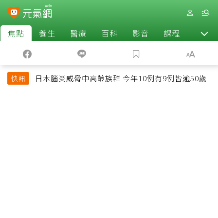
焦點
養生
醫療
百科
影音
課程
退休
日本腦炎威脅中高齡族群 今年10例有9例皆逾50歲
快訊