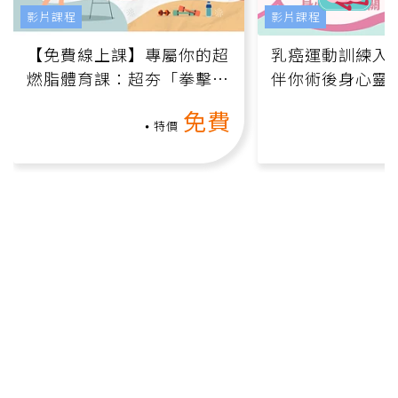
影片課程
影片課程
【免費線上課】專屬你的超
乳癌運動訓練入門
燃脂體育課：超夯「拳擊有
伴你術後身心靈
氧」高壓族在家釋放壓力無
上影音課）
免費
負擔
特價
健康報e報
本站內容僅供參考，一切診斷與治療請遵從醫師指導。
關於元氣網
健康聚樂部
精選專題
疾病百科
退休力