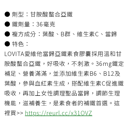
● 劑型：甘胺酸螯合亞鐵
● 鐵劑量：36毫克
● 複方成分：葉酸、B群、維生素C、當歸
● 特色：
LOVITA愛維他當歸亞鐵素食膠囊採用溫和甘
胺酸螯合亞鐵，好吸收，不刺激。36mg鐵定
補足、營養滿滿，並添加維生素B6、B12及
葉酸，參與血紅素生成，搭配維生素C促進鐵
吸收，再加上女性調理聖品當歸，調節生理
機能，滋補養生，是素食者的補鐵首選。這
裡買>>
https://reurl.cc/x31OVZ