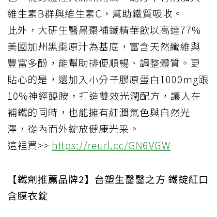
維生素B群與維生素C，幫助鐵質吸收。
此外，大研生醫黑棗補鐵精華飲以高達77%
美國加州黑棗原汁為基底，富含天然纖維與
豐富多酚，能幫助排便順暢、調整體質。更
貼心的是，還加入小分子膠原蛋白1000mg跟
10%神經醯胺，打造雙效光潤配方，讓人在
補鐵的同時，也能擁有紅潤氣色與自然光
澤，從內而外綻放健康光采。
這裡買>>
https://reurl.cc/GN6VGW
【鐵劑推薦品牌2】台塑生醫醫之方 鐵錠紅口
含膜衣錠