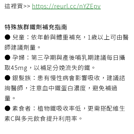
這裡買>>
https://reurl.cc/nYZEpv
特殊族群鐵劑補充指南
● 兒童：依年齡與體重補充，1歲以上可由醫
師建議劑量。
● 孕婦：第三孕期與產後哺乳期建議每日攝
取45mg，以補足分娩流失的鐵。
● 銀髮族：患有慢性病會影響吸收，建議諮
詢醫師，注意血中鐵蛋白濃度，避免補過
量。
● 素食者：植物鐵吸收率低，更需搭配維生
素C與多元飲食提升利用率。