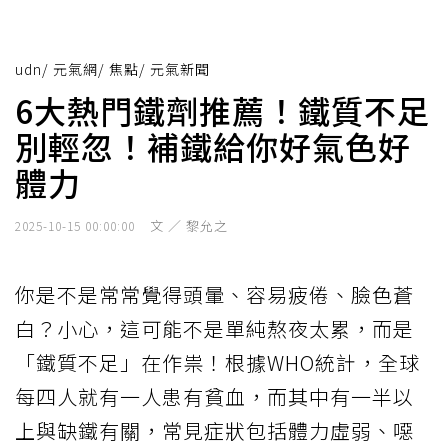
udn
/
元氣網
/
焦點
/
元氣新聞
6大熱門鐵劑推薦！鐵質不足
別輕忽！補鐵給你好氣色好
體力
文 ／ 黎允之
2025-10-15 00:00:00
你是不是常常覺得頭暈、容易疲倦、臉色蒼
白？小心，這可能不是單純熬夜太累，而是
「鐵質不足」在作祟！根據WHO統計，全球
每四人就有一人患有貧血，而其中有一半以
上與缺鐵有關，常見症狀包括體力虛弱、噁