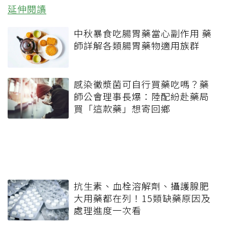
延伸閱讀
中秋暴食吃腸胃藥當心副作用 藥
師詳解各類腸胃藥物適用族群
感染黴漿菌可自行買藥吃嗎？藥
師公會理事長爆：陸配紛赴藥局
買「這款藥」想寄回鄉
抗生素、血栓溶解劑、攝護腺肥
大用藥都在列！15類缺藥原因及
處理進度一次看