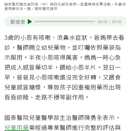
國泰醫院簡志誠院長（中）與四位副院長們一起響應病安周活動，呼籲兒
童用藥安全。圖／國泰醫院提供
聽健康
00:00
/
00:00
3歲的小恩有咳嗽、流鼻水症狀，爸媽帶去看
診，醫師開立幼兒藥物，並叮囑依照藥袋指
示服用。半夜小恩咳得厲害，媽媽一時心急
把成人感冒藥切半，餵給小恩半片。翌日一
早，爸爸見小恩咳嗽還沒完全好轉，又餵食
兒童感冒糖漿，導致孩子因重複用藥而出現
昏昏欲睡、走路不穩等副作用。
國泰醫院兒童醫學部主治醫師陳勇全表示，
兒童用藥
需經過專業醫師進行完整的評估與