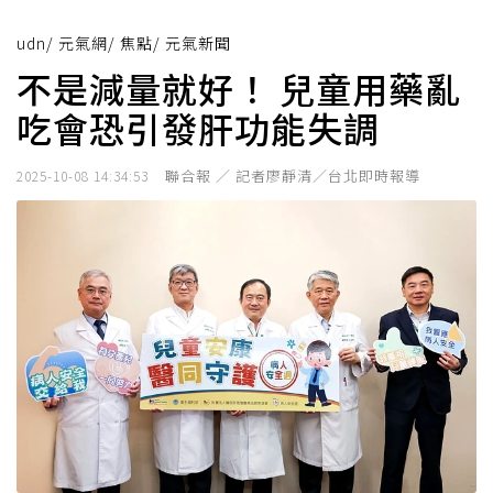
udn
/
元氣網
/
焦點
/
元氣新聞
不是減量就好！ 兒童用藥亂
吃會恐引發肝功能失調
聯合報 ／ 記者廖靜清／台北即時報導
2025-10-08 14:34:53