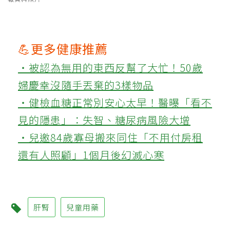
💪更多健康推薦
‧被認為無用的東西反幫了大忙！50歲
婦慶幸沒隨手丟棄的3樣物品
‧健檢血糖正常別安心太早！醫曝「看不
見的隱患」：失智、糖尿病風險大增
‧兒邀84歲寡母搬來同住「不用付房租
還有人照顧」1個月後幻滅心寒
肝腎
兒童用藥