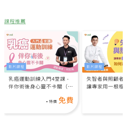
課程推薦
影片課程
影片課程
乳癌運動訓練入門4堂課 -
失智者與照顧者
伴你術後身心靈不卡關（線
讓專家用一根棍
上影音課）
何逆轉退化大腦
免費
課）
特價