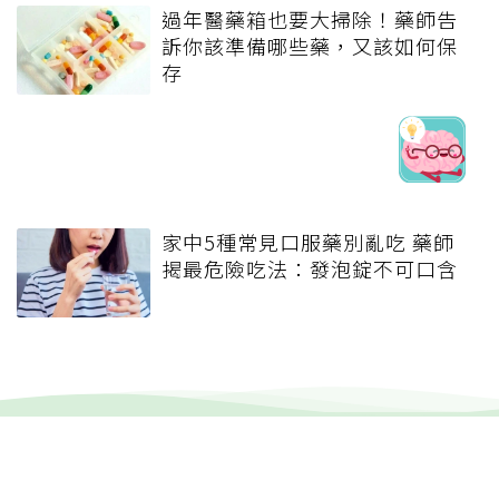
過年醫藥箱也要大掃除！藥師告
訴你該準備哪些藥，又該如何保
存
家中5種常見口服藥別亂吃 藥師
揭最危險吃法：發泡錠不可口含