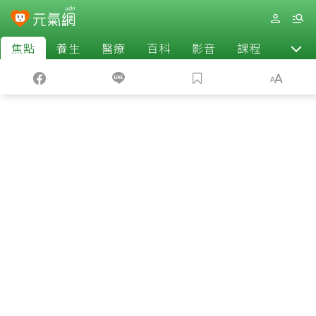
焦點
養生
醫療
百科
影音
課程
退休