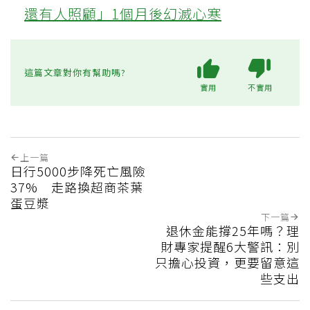
還有人照顧」1個月後幻滅心寒
這篇文章對你有幫助嗎?
實用
不實用
上一篇
日行5000步降死亡風險
37% 走路換超商茶葉
蛋豆漿
下一篇
退休金能撐25年嗎？理
財專家提醒6大警訊：別
只擔心投資，更要留意這
些支出