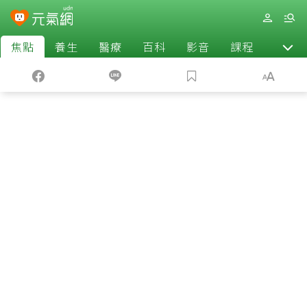
焦點
養生
醫療
百科
影音
課程
退休