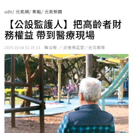
udn
/
元氣網
/
焦點
/
元氣新聞
【公設監護人】把高齡者財
務權益 帶到醫療現場
聯合報 ／ 記者楊孟蓉／台北報導
2025-10-04 01:19:13