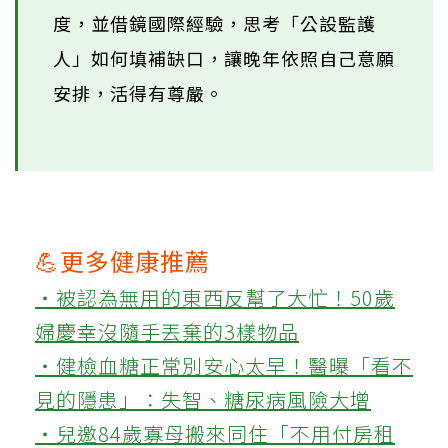
度，並借鏡國際經驗，思考「公設監護
人」如何填補缺口，讓晚年依照自己意願
安排，活得有尊嚴。
💪更多健康推薦
‧被認為無用的東西反幫了大忙！50歲
婦慶幸沒隨手丟棄的3樣物品
‧健檢血糖正常別安心太早！醫曝「看不
見的隱患」：失智、糖尿病風險大增
‧兒邀84歲寡母搬來同住「不用付房租