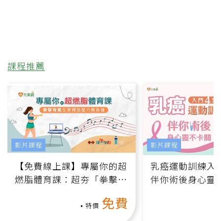
課程推薦
影片課程
影片課程
【免費線上課】專屬你的超
乳癌運動訓練入門
燃脂體育課：超夯「拳擊有
伴你術後身心靈
氧」高壓族在家釋放壓力無
上影音課）
免費
負擔
特價