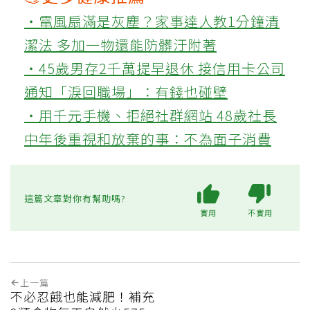
‧電風扇滿是灰塵？家事達人教1分鐘清
潔法 多加一物還能防髒汙附著
‧45歲男存2千萬提早退休 接信用卡公司
通知「淚回職場」：有錢也碰壁
‧用千元手機、拒絕社群網站 48歲社長
中年後重視和放棄的事：不為面子消費
這篇文章對你有幫助嗎?
實用
不實用
上一篇
不必忍餓也能減肥！補充