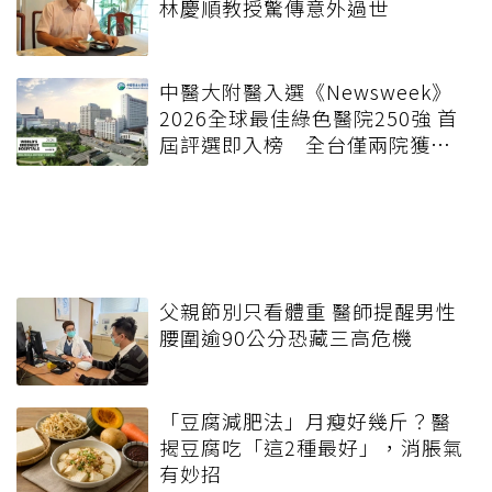
林慶順教授驚傳意外過世
中醫大附醫入選《Newsweek》
2026全球最佳綠色醫院250強 首
屆評選即入榜 全台僅兩院獲
選 四葉績效指標居台灣最佳
父親節別只看體重 醫師提醒男性
腰圍逾90公分恐藏三高危機
「豆腐減肥法」月瘦好幾斤？醫
揭豆腐吃「這2種最好」，消脹氣
有妙招