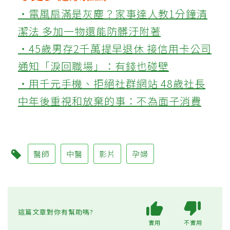
‧電風扇滿是灰塵？家事達人教1分鐘清
潔法 多加一物還能防髒汙附著
‧45歲男存2千萬提早退休 接信用卡公司
通知「淚回職場」：有錢也碰壁
‧用千元手機、拒絕社群網站 48歲社長
中年後重視和放棄的事：不為面子消費
醫師
中醫
影片
孕婦
這篇文章對你有幫助嗎?
實用
不實用