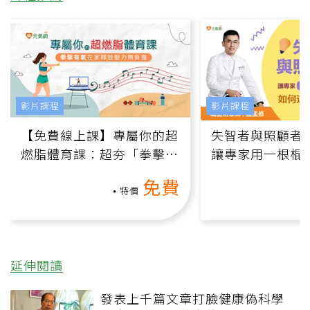
影片課程
影片課程
【免費線上課】專屬你的超
失智者與照顧者
燃脂體育課：超夯「拳擊有
讓專家用一根棍
氧」高壓族在家釋放壓力無
何逆轉退化大腦
免費
負擔
課）
特價
延伸閱讀
發表上千篇文章打臉健康偽科學