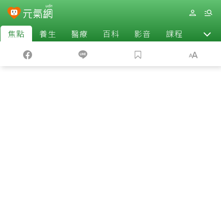
焦點
養生
醫療
百科
影音
課程
退休