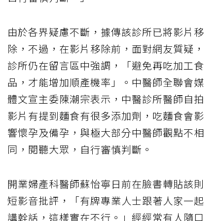
由於各界疑慮不斷，據傳該診所已將影片移
除，不過，在影片移除前，面對網友質疑，
診所仍在留言區中強調，「避免再吃加工食
品，才能增加順產機率」。中醫師全聯會媒
體文宣主委陳潮宗表示，中醫診所醫師自拍
影片有提到麵食有很多添加劑，吃麵食會影
響懷孕及備孕，與極大部分中醫師觀點不相
同，閱聽大眾，自行審慎判斷。
開業婦產科醫師蘇怡寧日前在臉書轉貼該則
短影音批評，「有牌專業人士跟著人家一起
講幹話，這樣實在不行。」經經常有人隨口