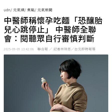
udn
/
元氣網
/
焦點
/
元氣新聞
中醫師稱懷孕吃麵「恐釀胎
兒心跳停止」 中醫師全聯
會：閱聽眾自行審慎判斷
聯合報 ／ 記者林琮恩／台北即時報導
2025-09-09 13:42:06