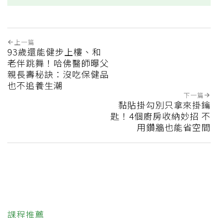
上一篇
93歲還能健步上樓、和
老伴跳舞！哈佛醫師曝父
親長壽秘訣：沒吃保健品
也不追養生潮
下一篇
黏貼掛勾別只拿來掛鑰
匙！4個廚房收納妙招 不
用鑽牆也能省空間
課程推薦