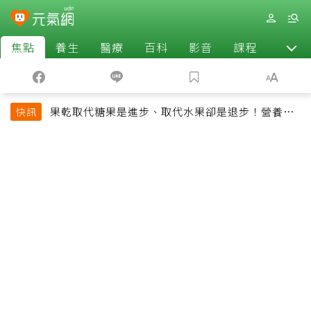
焦點
養生
醫療
百科
影音
課程
退休
果乾取代糖果是進步、取代水果卻是退步！營養師
快訊
揭果乾堅果常見健康陷阱