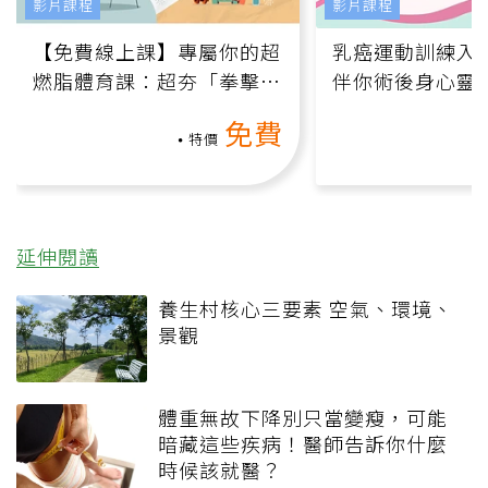
影片課程
影片課程
【免費線上課】專屬你的超
乳癌運動訓練入門
燃脂體育課：超夯「拳擊有
伴你術後身心靈
氧」高壓族在家釋放壓力無
上影音課）
免費
負擔
特價
延伸閱讀
養生村核心三要素 空氣、環境、
景觀
體重無故下降別只當變瘦，可能
暗藏這些疾病！醫師告訴你什麼
時候該就醫？