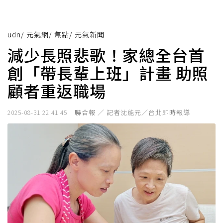
udn
/
元氣網
/
焦點
/
元氣新聞
減少長照悲歌！家總全台首
創「帶長輩上班」計畫 助照
顧者重返職場
聯合報 ／ 記者沈能元／台北即時報導
2025-08-31 22:41:45