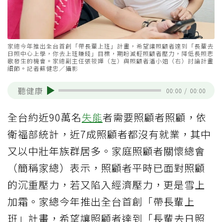
家總今年推出全台首創「帶長輩上班」計畫，希望讓照顧者達到「長輩去
日照中心上學，你去上班賺錢」目標，期盼減輕照顧者壓力，降低長照悲
歌發生的機會。家總副主任張筱嬋（左）與照顧者潘小姐（右）討論計畫
細節。記者蘇健忠／攝影
聽健康
00:00
/
00:00
全台約近90萬名
失能
者需要照顧者照顧，依
衛福部統計，近7成照顧者都沒有就業，其中
又以中壯年族群居多。家庭照顧者關懷總會
（簡稱家總）表示，照顧者平時已面對照顧
的沉重壓力，若又陷入經濟壓力，更是雪上
加霜。家總今年推出全台首創「帶長輩上
班」計畫，希望讓照顧者達到「長輩去日照