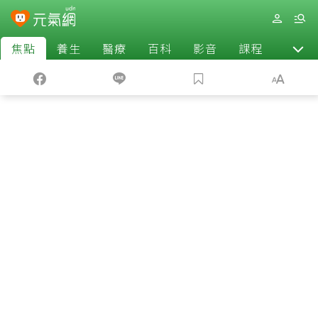
焦點
養生
醫療
百科
影音
課程
退休