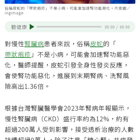
俗稱皮蛇的「帶狀疱疹」不是小病，可能會加速腎功能惡化。示意圖／
ingimage
聽健康
00:00
/
00:00
對慢性
腎臟病
患者來說，俗稱
皮蛇
的「
帶狀疱疹
」不是小病，可能會加速腎功能惡
化，醫師提醒，皮蛇引發全身性發炎反應，
會使腎功能惡化，進展到末期腎病、洗腎風
險高出1.36倍。
根據台灣腎臟醫學會2023年腎病年報顯示，
慢性腎臟病（CKD）盛行率約為12%，約有
超過200萬人受到影響，接受透析治療的人數
持續超過9萬人，除了注意「糖心腎」共病發