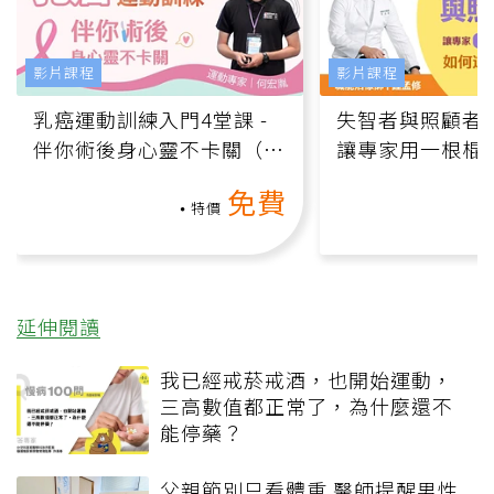
影片課程
影片課程
乳癌運動訓練入門4堂課 -
失智者與照顧者
伴你術後身心靈不卡關（線
讓專家用一根棍
上影音課）
何逆轉退化大腦
免費
課）
特價
延伸閱讀
我已經戒菸戒酒，也開始運動，
三高數值都正常了，為什麼還不
能停藥？
父親節別只看體重 醫師提醒男性