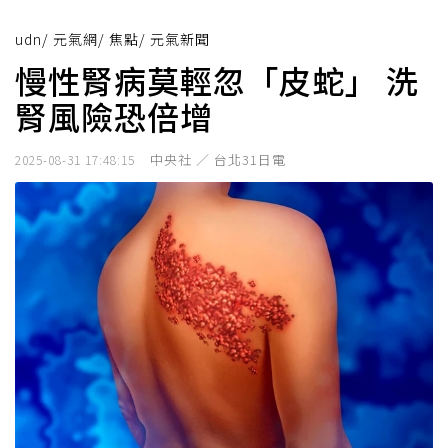
udn
/
元氣網
/
焦點
/
元氣新聞
慢性腎病莫輕忽「皮蛇」 洗
腎風險恐倍增
中央社 ／ 台北31日電
2025-08-31 17:48:15