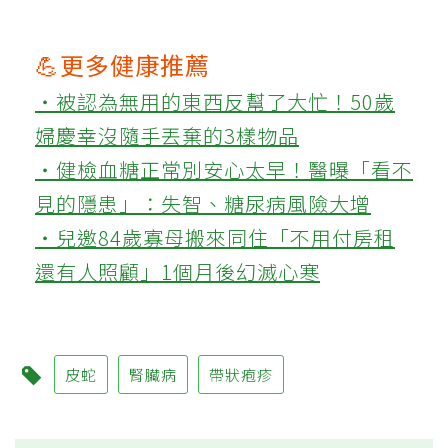
💪更多健康推薦
‧被認為無用的東西反幫了大忙！50歲
婦慶幸沒隨手丟棄的3樣物品
‧健檢血糖正常別安心太早！醫曝「看不
見的隱患」：失智、糖尿病風險大增
‧兒邀84歲寡母搬來同住「不用付房租
還有人照顧」1個月後幻滅心寒
皮蛇
腎臟病
帶狀疱疹