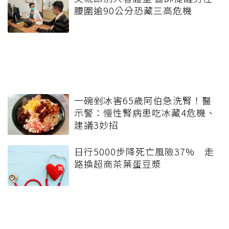
腰圍逾90公分恐藏三高危機
一碗剉冰害65歲阿伯急洗腎！醫
示警：慢性腎病患吃冰藏4危機、
建議3妙招
日行5000步降死亡風險37% 走
路換超商茶葉蛋豆漿