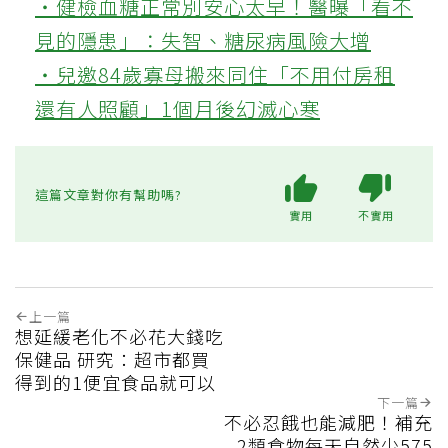
‧健檢血糖正常別安心太早！醫曝「看不
見的隱患」：失智、糖尿病風險大增
‧兒邀84歲寡母搬來同住「不用付房租
還有人照顧」1個月後幻滅心寒
這篇文章對你有幫助嗎?
實用
不實用
上一篇
想延緩老化不必花大錢吃
保健品 研究：超市都買
得到的1便宜食品就可以
下一篇
不必忍餓也能減肥！補充
2類食物每天自然少575