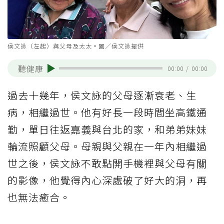
侯文詠（左起）與父母及太太。圖／侯文詠提供
聽健康
00:00
/
00:00
過去十幾年，侯文詠的父母逐漸衰老、生
病，相繼過世。他有好長一段時間坐高鐵通
勤，單日往返嘉義與台北的家，和弟弟妹妹
輪流照顧父母。母親與父親在一年內相繼過
世之後，侯文詠不敢點開手機裡與父母有關
的影像，他覺得內心深處破了好大的洞，再
也無法癒合。