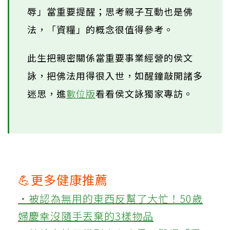
辱」當重要提醒；思考親子互動也是佛
法，「資糧」的概念很值得參考。
此生把親密關係當重要事業經營的侯文
詠，把佛法用得很入世，如醒鐘敲開諸多
迷思，進
數位版
看看侯文詠獨家專訪。
💪更多健康推薦
‧被認為無用的東西反幫了大忙！50歲
婦慶幸沒隨手丟棄的3樣物品