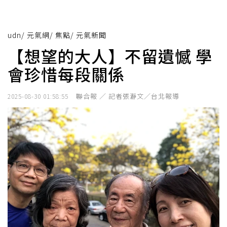
udn
/
元氣網
/
焦點
/
元氣新聞
【想望的大人】不留遺憾 學
會珍惜每段關係
聯合報 ／ 記者張瀞文／台北報導
2025-08-30 01:58:55