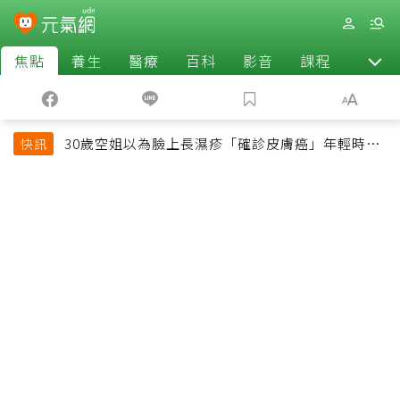
焦點
養生
醫療
百科
影音
課程
退休
30歲空姐以為臉上長濕疹「確診皮膚癌」年輕時一
快訊
習慣釀惡果超後悔