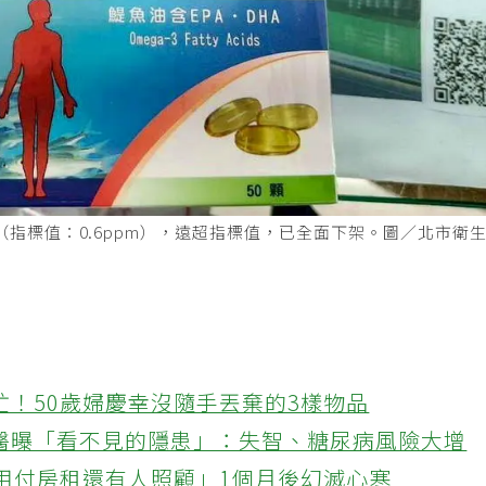
pm（指標值：0.6ppm），遠超指標值，已全面下架。圖／北市衛
忙！50歲婦慶幸沒隨手丟棄的3樣物品
醫曝「看不見的隱患」：失智、糖尿病風險大增