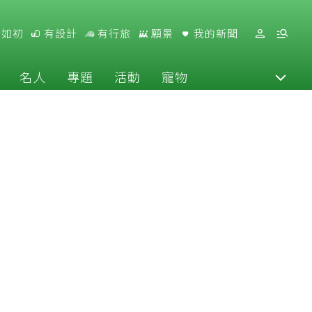
好如初
有設計
有行旅
願景
我的新聞
名人
專題
活動
寵物