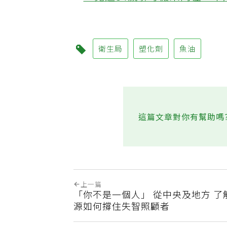
‧兒邀84歲寡母搬來同住「
衛生局
塑化劑
魚油
這篇文章對你有幫助嗎
上一篇
「你不是一個人」 從中央及地方 了
源如何撐住失智照顧者