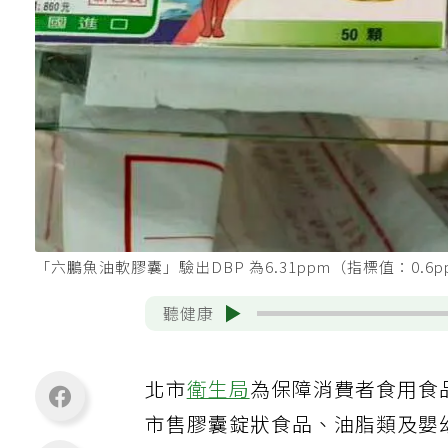
「六鵬魚油軟膠囊」驗出DBP 為6.31ppm（指標值：0
聽健康
北市
衛生局
為保障消費者食用食
市售膠囊錠狀食品、油脂類及嬰