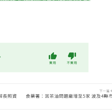
不用付房租還有人照顧」1個月後幻滅心寒
?
實用
不實用
下一篇
解長照資
食藥署：苦茶油問題廠增至5家 波及4縣