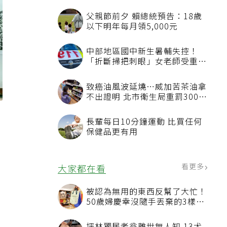
父親節前夕 賴總統預告：18歲
以下明年每月領5,000元
中部地區國中新生暑輔失控！
「折斷掃把刺眼」女老師受重傷
恐失明
致癌油風波延燒…威加苦茶油拿
不出證明 北市衛生局重罰300萬
元
生
長輩每日10分鐘運動 比買任何
保健品更有用
看更多
大家都在看
被認為無用的東西反幫了大忙！
50歲婦慶幸沒隨手丟棄的3樣物
品