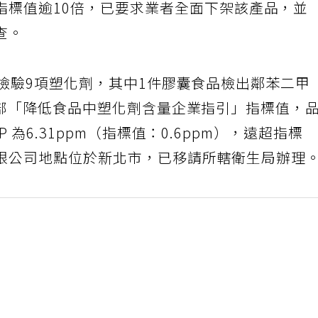
指標值逾10倍，已要求業者全面下架該產品，並
查。
檢驗9項塑化劑，其中1件膠囊食品檢出鄰苯二甲
利部「降低食品中塑化劑含量企業指引」指標值，
為6.31ppm（指標值：0.6ppm），遠超指標
限公司地點位於新北市，已移請所轄衛生局辦理