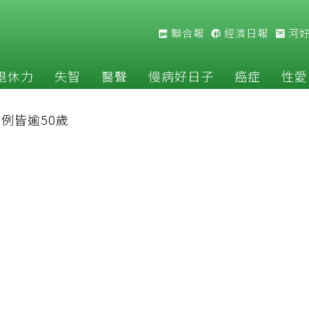
聯合報
經濟日報
河
退休力
失智
醫聲
慢病好日子
癌症
性愛
9例皆逾50歲