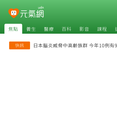
焦點
養生
醫療
百科
影音
課程
日本腦炎威脅中高齡族群 今年10例有
快訊