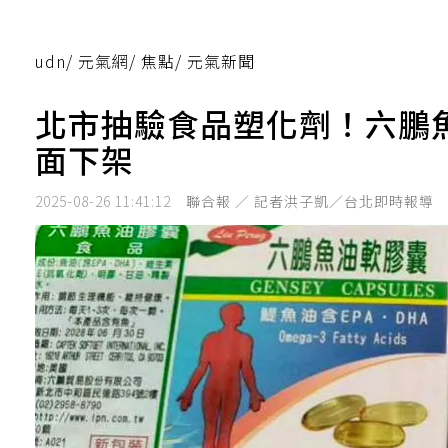
udn
/
元氣網
/
焦點
/
元氣新聞
北市抽驗食品塑化劑！六鵬魚
面下架
2025-08-26 11:41:12
聯合報 ／ 記者洪子凱／台北即時報導