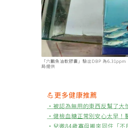
「六鵬魚油軟膠囊」驗出DBP 為6.31p
局提供
💪更多健康推薦
‧被認為無用的東西反幫了大
‧健檢血糖正常別安心太早！