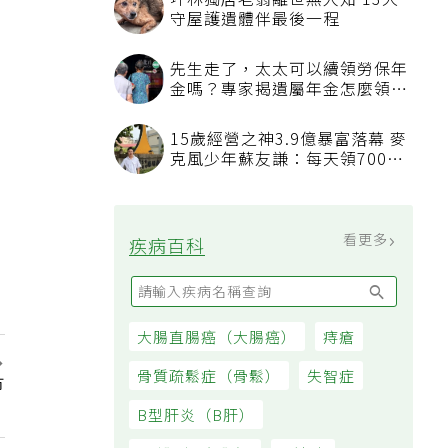
坪林獨居老翁離世無人知 13犬
守屋護遺體伴最後一程
先生走了，太太可以續領勞保年
金嗎？專家揭遺屬年金怎麼領，
看順位還要看資格
15歲經營之神3.9億暴富落幕 麥
克風少年蘇友謙：每天領700元
過日子
看更多
疾病百科
大腸直腸癌（大腸癌）
痔瘡
骨質疏鬆症（骨鬆）
失智症
市
B型肝炎（B肝）