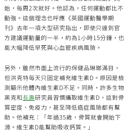
始，每周2次就好。他認為，任何運動都比不
動強。這個理念也呼應《英國運動醫學期
刊》去年一項大型研究指出，即使只達到官
方建議運動量的一半，約為1小時15分鐘，也
能大幅降低早死與心血管疾病風險。
另外，雖然市面上流行的保健品琳瑯滿目，
但洪克特每天只固定補充維生素D。原因是檢
測顯示他體內維生素D不足。同時，許多生物
黑克和
長壽
研究員習慣攝取維生素D，這對骨
質密度、免疫力，甚至降低癌症風險都有幫
助。他補充：「年過35歲，骨質就會開始下
滑。維生素D能幫助吸收鈣質。」