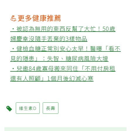
💪更多健康推薦
‧被認為無用的東西反幫了大忙！50歲
婦慶幸沒隨手丟棄的3樣物品
‧健檢血糖正常別安心太早！醫曝「看不
見的隱患」：失智、糖尿病風險大增
‧兒邀84歲寡母搬來同住「不用付房租
還有人照顧」1個月後幻滅心寒
維生素D
長壽