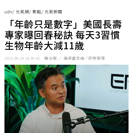
udn
/
元氣網
/
焦點
/
元氣新聞
「年齡只是數字」美國長壽
專家曝回春秘訣 每天3習慣
生物年齡大減11歲
聯合報 ／ 編譯盧思綸／即時報導
2025-08-24 16:09:42