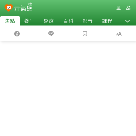
焦點
養生
醫療
百科
影音
課程
退休