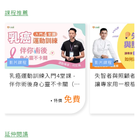
課程推薦
影片課程
影片課程
乳癌運動訓練入門4堂課 -
失智者與照顧者
伴你術後身心靈不卡關（線
讓專家用一根棍
上影音課）
何逆轉退化大腦
免費
課）
特價
延伸閱讀