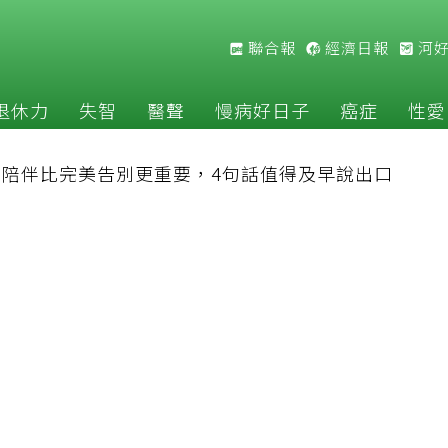
聯合報
經濟日報
河
退休力
失智
醫聲
慢病好日子
癌症
性愛
：陪伴比完美告別更重要，4句話值得及早說出口