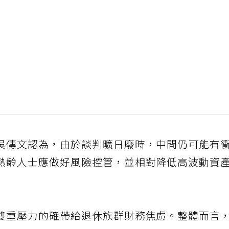
吳傳文認為，由於談判曠日廢時，中間仍可能有
熟齡人士應做好風險控管，並相對降低高波動資
雙重壓力的確帶給退休族群財務焦慮。整體而言