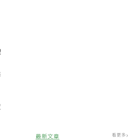
理
。
建
置
看更多
最新文章