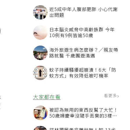
Ｅ
近5成中年人腹部肥胖 小心代謝
出問題
日本腦炎威脅中高齡族群 今年
通
10例有9例皆逾50歲
海外旅遊生病怎麼辦？／親友帶
路就醫 千歲團遊清邁
蚊子持續騷擾超崩潰！6大「防
蚊方式」有效降低被叮機率
退
看更多
大家都在看
賣
被認為無用的東西反幫了大忙！
，
50歲婦慶幸沒隨手丟棄的3樣物
品