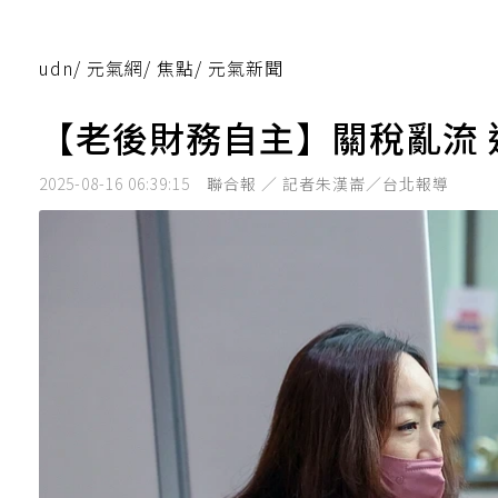
udn
/
元氣網
/
焦點
/
元氣新聞
【老後財務自主】關稅亂流 
2025-08-16 06:39:15
聯合報 ／ 記者朱漢崙／台北報導