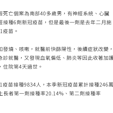
輕死亡個案為南部40多歲男，有神經系統、心臟
經接種6劑新冠疫苗，但是最後一劑是去年二月施
.1疫苗。
如發燒、咳嗽，就醫前快篩陽性，後續症狀改變
急診就醫，又發現血氧偏低、肺炎等因此收著加
，住院第4天過世。
.1疫苗接種9834人，本季新冠疫苗累計接種246
以上長者第一劑接種率20.14%、第二劑接種率