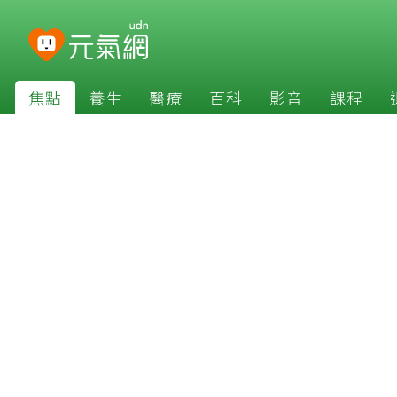
焦點
養生
醫療
百科
影音
課程