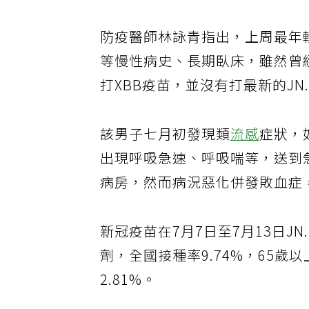
防疫醫師林詠青指出，上周最年
等慢性病史、長期臥床，雖然曾
打XBB疫苗，並沒有打最新的JN
該男子七月初發現類
流感
症狀，
出現呼吸急速、呼吸喘等，送到
病房，然而病況惡化併發敗血症
新冠疫苗在7月7日至7月13日JN
劑，全國接種率9.74%，65歲
2.81%。