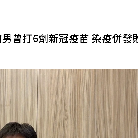
旬男曾打6劑新冠疫苗 染疫併發