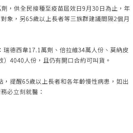
.5萬劑，供全民接種至疫苗屆效日9月30日為止，年
對象，另65歲以上長者等三族群建議間隔2個月
瑞德西韋17.1萬劑、倍拉維34萬人份、莫納皮
舒冠效）4040人份，且仍有開口合約可叫貨。
點，提醒65歲以上長者和各年齡慢性病患，如出
請務必立刻就醫：