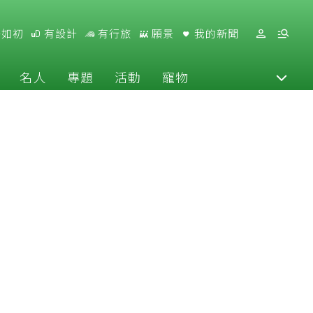
好如初
有設計
有行旅
願景
我的新聞
名人
專題
活動
寵物