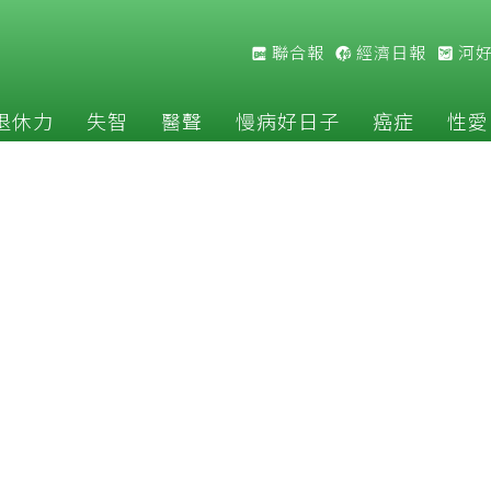
聯合報
經濟日報
河
退休力
失智
醫聲
慢病好日子
癌症
性愛