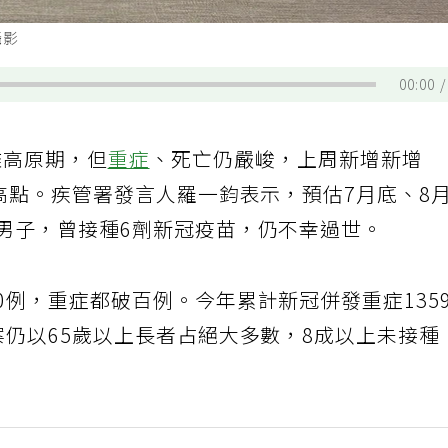
攝影
00:00
離高原期，但
重症
、死亡仍嚴峻，上周新增新增
對高點。疾管署發言人羅一鈞表示，預估7月底、8
歲男子，曾接種6劑新冠疫苗，仍不幸過世。
0例，重症都破百例。今年累計新冠併發重症135
案仍以65歲以上長者占絕大多數，8成以上未接種