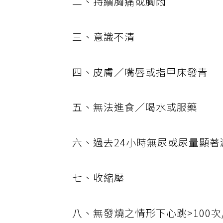
二、持續胸痛或胸悶
三、意識不清
四、皮膚／嘴唇或指甲床發青
五、無法進食／喝水或服藥
六、過去24小時無尿或尿量顯著
七、收縮壓
八、無發燒之情形下心跳>100次