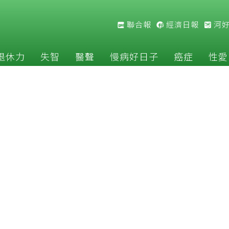
聯合報
經濟日報
河
退休力
失智
醫聲
慢病好日子
癌症
性愛