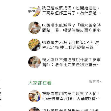
看更多
最新文章
我已經戒菸戒酒，也開始運動，
三高數值都正常了，為什麼還不
能停藥？
吃飯喝水能減重？「喝水黃金時
間點」曝，喝錯時機反而吃更多
療
通膨壓力未減 7月物價CPI年增
害
率2.54% 連三個月破警戒線