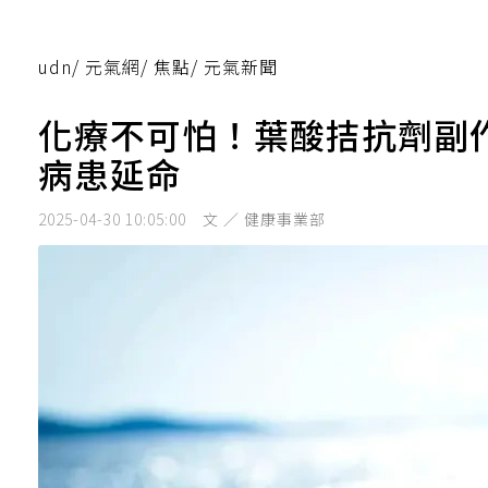
udn
/
元氣網
/
焦點
/
元氣新聞
化療不可怕！葉酸拮抗劑副
病患延命
2025-04-30 10:05:00
文 ／ 健康事業部