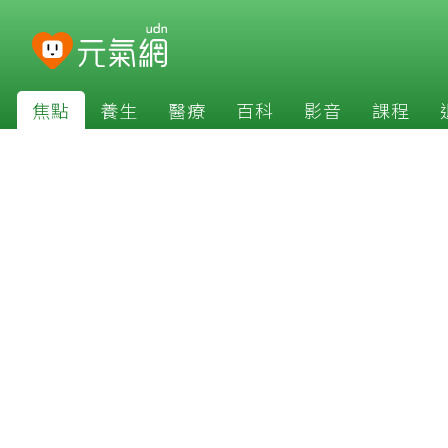
焦點
養生
醫療
百科
影音
課程