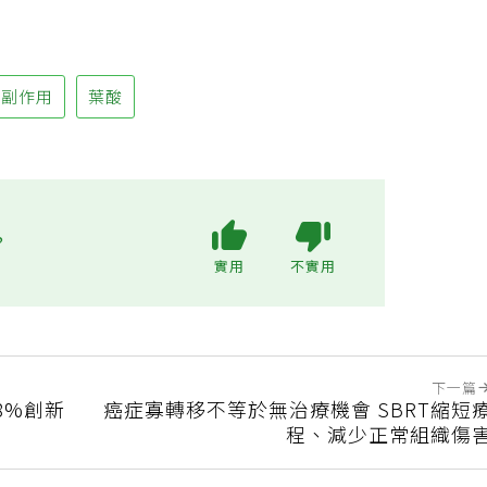
副作用
葉酸
?
實用
不實用
下一篇
8%創新
癌症寡轉移不等於無治療機會 SBRT縮短
程、減少正常組織傷