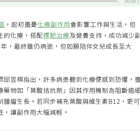
00:00
癌
，起初擔憂
化療
副作用
會影響工作與生活，但
主的化療，搭配
標靶治療
及營養支持，成功減少
7年，最終雖仍病逝，但如願陪伴女兒成長至大
師邱昱棋指出，許多病患聽到化療便感到恐懼，
療藥物如「葉酸拮抗劑」因其作用機制為阻斷癌
制腫瘤生長。若同步補充葉酸與維生素B12，更
性，讓副作用大幅減輕。