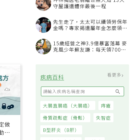
親人臨終不知道該說什麼？安寧
醫師：陪伴比完美告別更重要，
4句話值得及早說出口
看更多
大家都在看
被認為無用的東西反幫了大忙！
50歲婦慶幸沒隨手丟棄的3樣物
品
坪林獨居老翁離世無人知 13犬
守屋護遺體伴最後一程
先生走了，太太可以續領勞保年
金嗎？專家揭遺屬年金怎麼領，
看順位還要看資格
15歲經營之神3.9億暴富落幕 麥
克風少年蘇友謙：每天領700元
過日子
定做
動、