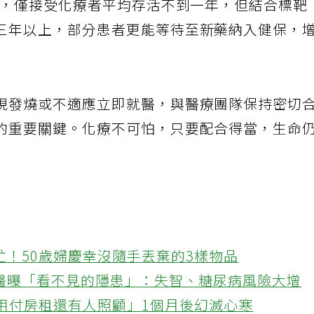
為例，僅接受化療者平均存活不到一年，但結合標靶
三年以上，部分患者更能等待至新藥納入健保，
現發燒或不適應立即就醫，與醫療團隊保持密切
的重要關鍵。化療不可怕，只要配合得當，生命
忙！50歲婦慶幸沒隨手丟棄的3樣物品
醫曝「看不見的隱患」：失智、糖尿病風險大增
不用付房租還有人照顧」1個月後幻滅心寒