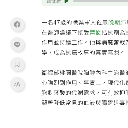
聽健康
一名47歲的職業軍人罹患
晚期肺
在醫師建議下接受
葉酸
拮抗劑為
作用並持續工作。他與病魔奮戰
學，成為抗癌故事的真實寫照。
衛福部桃園醫院胸腔內科主治醫
心強烈副作用。事實上，現代化
胞對葉酸的代謝需求，可有效抑
顯著降低常見的血液與腸胃道毒