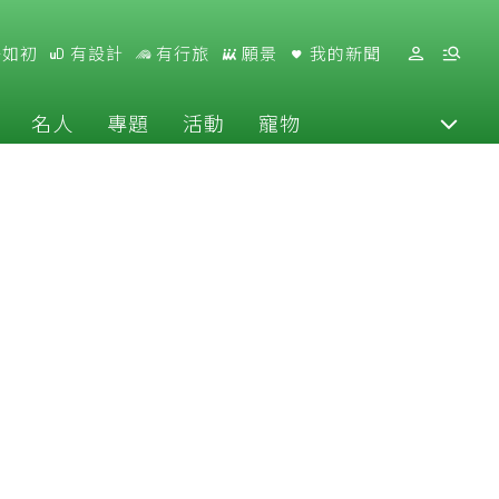
好如初
有設計
有行旅
願景
我的新聞
名人
專題
活動
寵物