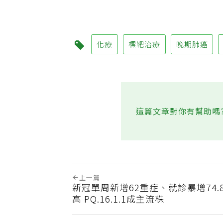
化療
標靶治療
晚期肺癌
這篇文章對你有幫助嗎
上一篇
新冠單周新增62重症、就診暴增74.
高 PQ.16.1.1成主流株