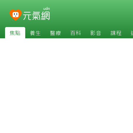
焦點
養生
醫療
百科
影音
課程