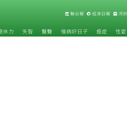
聯合報
經濟日報
河
退休力
失智
醫聲
慢病好日子
癌症
性愛