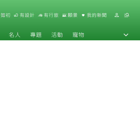
好如初
有設計
有行旅
願景
我的新聞
名人
專題
活動
寵物