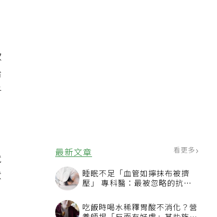
款
給
子
，
看更多
最新文章
就
睡眠不足「血管如擰抹布被擠
意
壓」 專科醫：最被忽略的抗老
方法
吃飯時喝水稀釋胃酸不消化？營