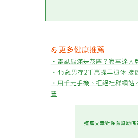
版看達人怎麼說。
💪更多健康推薦
‧電風扇滿是灰塵？家事達人
‧45歲男存2千萬提早退休 
‧用千元手機、拒絕社群網站 
費
這篇文章對你有幫助嗎