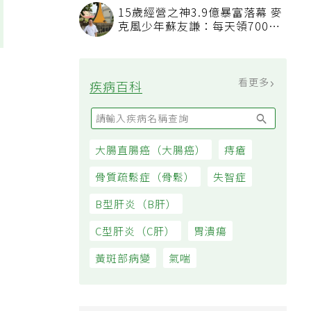
15歲經營之神3.9億暴富落幕 麥
克風少年蘇友謙：每天領700元
過日子
看更多
疾病百科
大腸直腸癌（大腸癌）
痔瘡
骨質疏鬆症（骨鬆）
失智症
B型肝炎（B肝）
C型肝炎（C肝）
胃潰瘍
黃斑部病變
氣喘