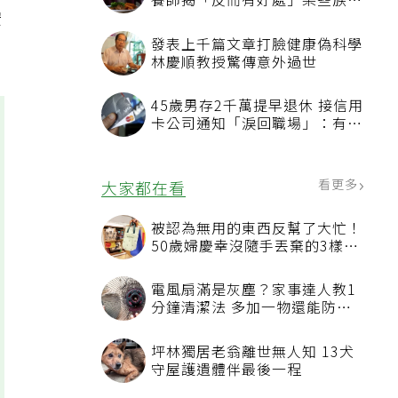
養師揭「反而有好處」某些族群
安
才要禁
發表上千篇文章打臉健康偽科學
林慶順教授驚傳意外過世
45歲男存2千萬提早退休 接信用
卡公司通知「淚回職場」：有錢
也碰壁
看更多
大家都在看
被認為無用的東西反幫了大忙！
50歲婦慶幸沒隨手丟棄的3樣物
品
電風扇滿是灰塵？家事達人教1
分鐘清潔法 多加一物還能防髒
汙附著
坪林獨居老翁離世無人知 13犬
守屋護遺體伴最後一程