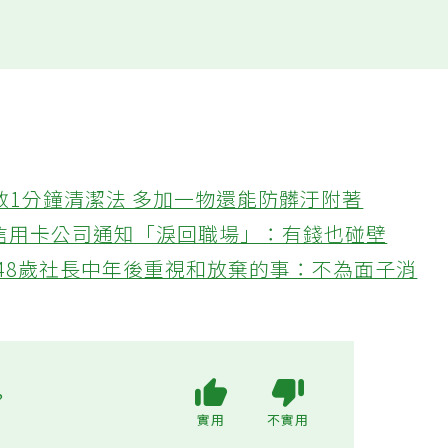
教1分鐘清潔法 多加一物還能防髒汙附著
接信用卡公司通知「淚回職場」：有錢也碰壁
48歲社長中年後重視和放棄的事：不為面子消
?
實用
不實用