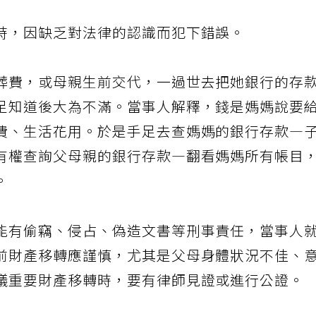
時，因缺乏對法律的認識而犯下錯誤。
葬費，或母親生前交代，一過世去把她銀行的存
足知道後大為不滿。當事人解釋，錢是媽媽說要
費、生活花用。於是手足去查媽媽的銀行存款—
有權查詢父母親的銀行存款—翻看媽媽所有帳目
。
能有偷竊、侵占、偽造文書等刑事責任，當事人
前財產移轉應謹慎，尤其是父母身體狀況不佳、
議重要財產移轉時，要有律師見證或進行公證。