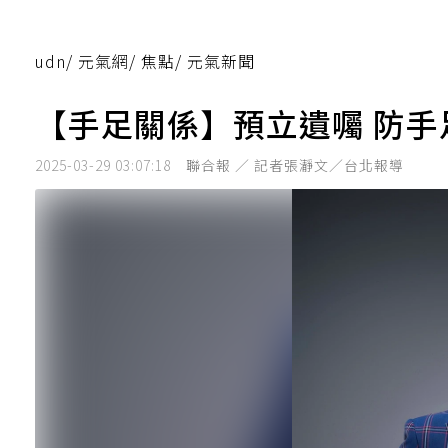
udn
/
元氣網
/
焦點
/
元氣新聞
【手足關係】預立遺囑 防
2025-03-29 03:07:18
聯合報 ／ 記者張瀞文／台北報導