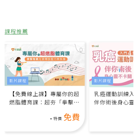
課程推薦
影片課程
影片課程
【免費線上課】專屬你的超
乳癌運動訓練入門
燃脂體育課：超夯「拳擊有
伴你術後身心靈
氧」高壓族在家釋放壓力無
上影音課）
免費
負擔
特價