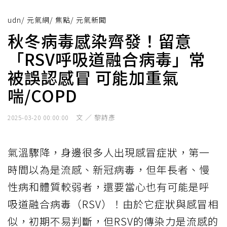
udn
/
元氣網
/
焦點
/
元氣新聞
秋冬病毒感染齊發！留意
「RSV呼吸道融合病毒」常
被誤認感冒 可能加重氣
喘/COPD
文 ／ 黎詩彥
2025-03-20 00:00:00
氣溫驟降，身邊很多人出現感冒症狀，第一
時間以為是流感、新冠病毒，但年長者、慢
性病和體質較弱者，還要當心也有可能是呼
吸道融合病毒（RSV）！由於它症狀與感冒相
似，初期不易判斷，但RSV的傳染力是流感的