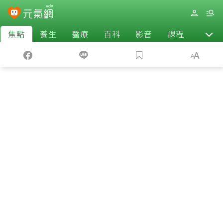
焦點
養生
醫療
百科
影音
課程
退休