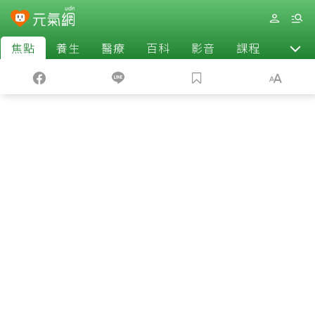
焦點
養生
醫療
百科
影音
課程
退休