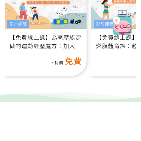
影片課程
影片課程
【免費線上課】為高壓族定
【免費線上課】
做的運動紓壓處方：加入行
燃脂體育課：超
動、增肌、互動元素，0基
氧」高壓族在家
免費
礎也能做！
負擔
特價
健康報e報
本站內容僅供參考，一切診斷與治療請遵從醫師指導。