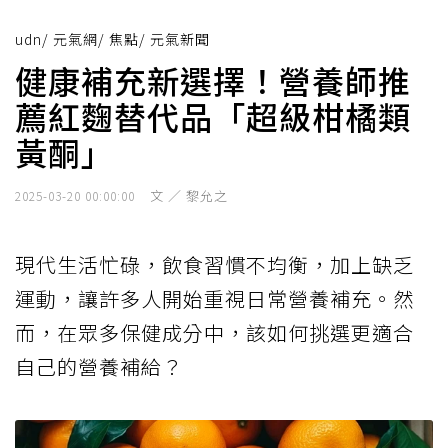
udn
/
元氣網
/
焦點
/
元氣新聞
健康補充新選擇！營養師推
薦紅麴替代品「超級柑橘類
黃酮」
文 ／ 黎允之
2025-03-20 00:00:00
現代生活忙碌，飲食習慣不均衡，加上缺乏
運動，讓許多人開始重視日常營養補充。然
而，在眾多保健成分中，該如何挑選更適合
自己的營養補給？