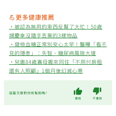
💪更多健康推薦
‧被認為無用的東西反幫了大忙！50歲
婦慶幸沒隨手丟棄的3樣物品
‧健檢血糖正常別安心太早！醫曝「看不
見的隱患」：失智、糖尿病風險大增
‧兒邀84歲寡母搬來同住「不用付房租
還有人照顧」1個月後幻滅心寒
這篇文章對你有幫助嗎?
實用
不實用