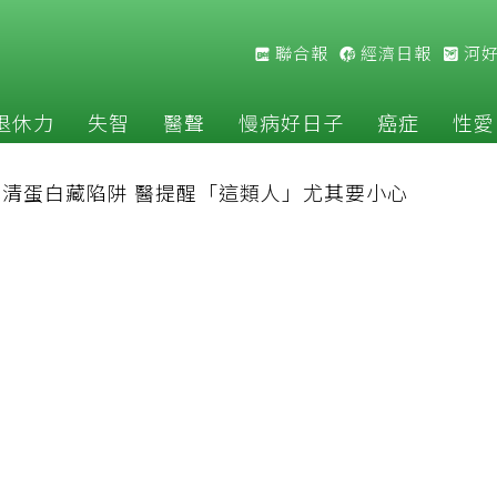
聯合報
經濟日報
河
退休力
失智
醫聲
慢病好日子
癌症
性愛
清蛋白藏陷阱 醫提醒「這類人」尤其要小心