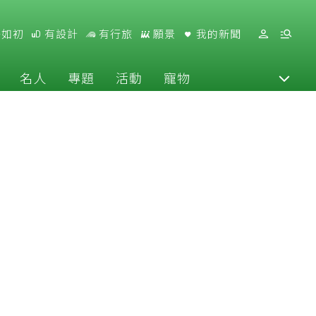
好如初
有設計
有行旅
願景
我的新聞
名人
專題
活動
寵物