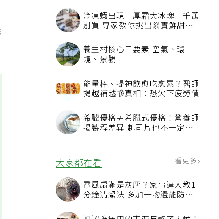
可
冷凍蝦出現「厚霜大冰塊」千萬
別買 專家教你挑出緊實鮮甜蝦
誘
子
養生村核心三要素 空氣、環
境、景觀
能量棒、提神飲愈吃愈累？醫師
揭越補越慘真相：恐欠下疲勞債
希臘優格≠希臘式優格！營養師
揭製程差異 起司片也不一定是
天然起司
看更多
大家都在看
電風扇滿是灰塵？家事達人教1
分鐘清潔法 多加一物還能防髒
汙附著