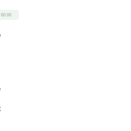
/
00:00
習
，
熟
或