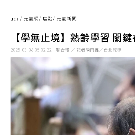
udn
/
元氣網
/
焦點
/
元氣新聞
【學無止境】熟齡學習 關
2025-03-08 05:02:22
聯合報 ／ 記者陳雨鑫／台北報導