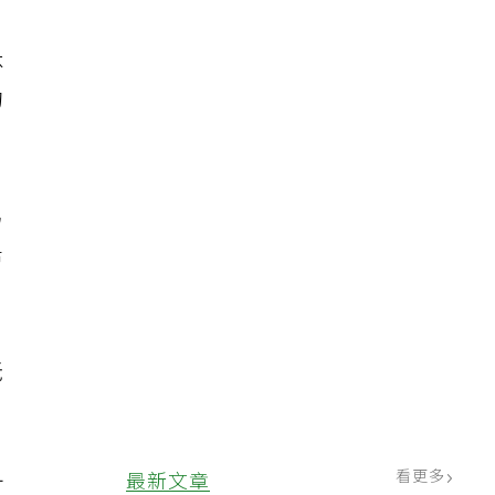
休
的
男
希
老
看更多
最新文章