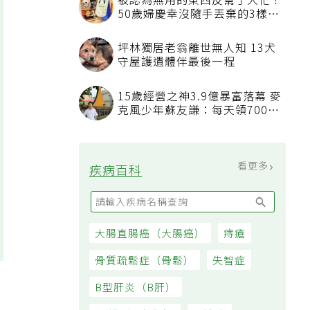
被認為無用的東西反幫了大忙！
50歲婦慶幸沒隨手丟棄的3樣物
品
坪林獨居老翁離世無人知 13犬
守屋護遺體伴最後一程
15歲經營之神3.9億暴富落幕 麥
克風少年蘇友謙：每天領700元
過日子
看更多
疾病百科
大腸直腸癌（大腸癌）
痔瘡
骨質疏鬆症（骨鬆）
失智症
B型肝炎（B肝）