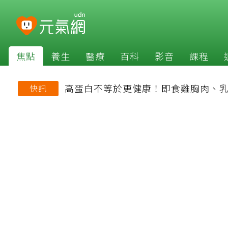
焦點
養生
醫療
百科
影音
課程
高蛋白不等於更健康！即食雞胸肉、乳
快訊