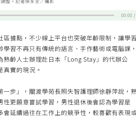
慢調整。記者侯永全／攝影
00:00
社區據點，不少線上平台也突破年齡限制，讓學
齡學習不再只有傳統的語言、手作藝術或電腦課
齡人士辦理赴日本「Long Stay」的代辦公
是真實的現況。
第一步」，關渡學苑長照失智護理師徐靜萍說，
男性更願意嘗試學習，男性退休後會認為學習是
多會延續過往在工作上的競爭性，較喜歡有表現