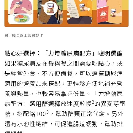
圖／聯合線上繪圖製作
點心好選擇：「力增糖尿病配方」聰明選醣
如果糖尿病友在餐與餐之間需要吃點心，或
是經常外食、不方便備餐，可以選擇糖尿病
適用的營養品來搭配，更輕鬆方便地補充營
養與熱量，也較容易掌握份量。「力增糖尿
2
病配方」選用醣類釋放速度較慢
的異麥芽酮
3
糖，搭配鉻100
，幫助醣類正常代謝。另外
還有水溶性纖維，可促進腸道蠕動，幫助排