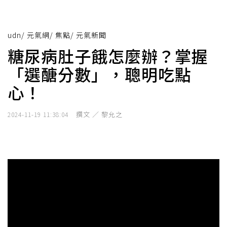
udn
/
元氣網
/
焦點
/
元氣新聞
糖尿病肚子餓怎麼辦？掌握
「選醣分數」，聰明吃點
心！
撰文 ／ 黎允之
2024-11-19 11:38:04