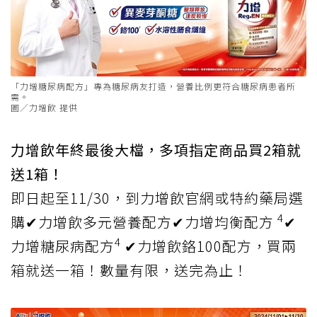
「力增糖尿病配方」專為糖尿病友打造，營養比例更符合糖尿病患者所
需。
圖／力增飲 提供
力增飲年終最後大檔，多項指定商品買2箱就
送1箱！
即日起至11/30，到力增飲官網或特約藥局選
4
購✔力增飲多元營養配方✔力增均衡配方
✔
4
力增糖尿病配方
✔力增飲鉻100配方，買兩
箱就送一箱！數量有限，送完為止！