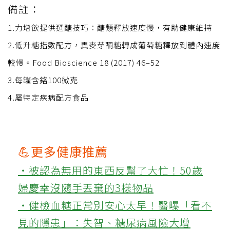
備註：
1.力增飲提供選醣技巧：醣類釋放速度慢，有助健康維持
2.低升糖指數配方，異麥芽酮糖轉成葡萄糖釋放到體內速度
較慢。Food Bioscience 18 (2017) 46–52
3.每罐含鉻100微克
4.屬特定疾病配方食品
💪更多健康推薦
‧被認為無用的東西反幫了大忙！50歲
婦慶幸沒隨手丟棄的3樣物品
‧健檢血糖正常別安心太早！醫曝「看不
見的隱患」：失智、糖尿病風險大增