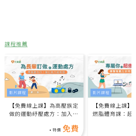
課程推薦
影片課程
影片課程
【免費線上課】為高壓族定
【免費線上課】
做的運動紓壓處方：加入行
燃脂體育課：超
動、增肌、互動元素，0基
氧」高壓族在家
免費
礎也能做！
負擔
特價