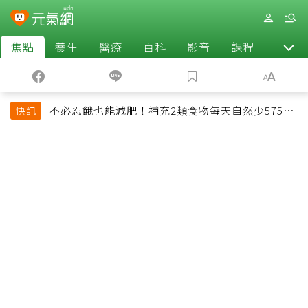
焦點
養生
醫療
百科
影音
課程
退休
不必忍餓也能減肥！補充2類食物每天自然少575大
快訊
卡「還能吃飽飽的」