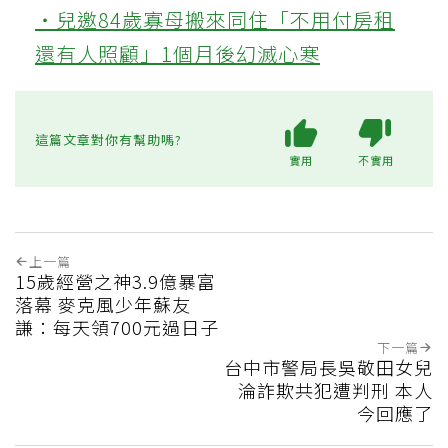
‧兒邀84歲寡母搬來同住「不用付房租
還有人照顧」1個月後幻滅心寒
這篇文章對你有幫助嗎?
實用
不實用
上一篇
15歲經營之神3.9億暴富
落幕 麥克風少年蘇友
謙：每天領700元過日子
下一篇
台中市警局長吳敬田女兒
淪詐欺共犯遭判刑 本人
今回應了