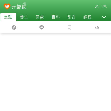
焦點
養生
醫療
百科
影音
課程
退休