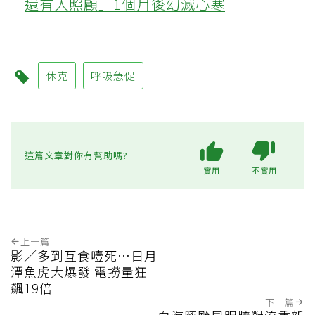
還有人照顧」1個月後幻滅心寒
休克
呼吸急促
這篇文章對你有幫助嗎?
實用
不實用
上一篇
影／多到互食噎死…日月
潭魚虎大爆發 電撈量狂
飆19倍
下一篇