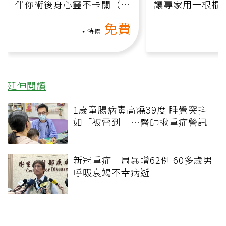
伴你術後身心靈不卡關（線
讓專家用一根棍
上影音課）
何逆轉退化大腦
免費
課）
特價
延伸閱讀
1歲童腸病毒高燒39度 睡覺突抖
如「被電到」…醫師揪重症警訊
新冠重症一周暴增62例 60多歲男
呼吸衰竭不幸病逝