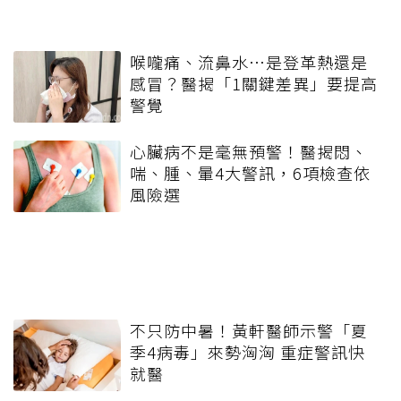
喉嚨痛、流鼻水⋯是登革熱還是
感冒？醫揭「1關鍵差異」要提高
警覺
心臟病不是毫無預警！醫揭悶、
喘、腫、暈4大警訊，6項檢查依
風險選
不只防中暑！黃軒醫師示警「夏
季4病毒」來勢洶洶 重症警訊快
就醫