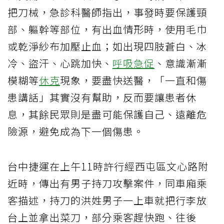
把刀械，急診科醫師指出，事發時要保護頸
部、軀幹等部位，有出血情形時，使用毛巾
或乾淨紗布加壓止血；如出現四肢蒼白、冰
冷、盜汗、心跳加快、
呼吸急促
、意識漸漸
模糊等
休克
現象，要盡快送醫，「一直和傷
患講話」其實沒有幫助，反而要讓患者休
息，其餘民眾則是盡可能保護自己、遠離危
險源，避免成為下一個傷患。
台中捷運在上午11時許行經西屯區文心路附
近時，傳出有男子持刀攻擊案件，同車廂乘
客描述，持刀的洪姓男子一上車就把行李放
台上並拿出菜刀，部分乘客趕快跑、往後