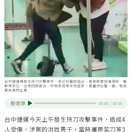
台中捷運傳發生持刀攻擊案件，急診科醫師指出，事發時要保護頸部、軀
幹等部位，出現四肢蒼白、呼吸急促等休克症狀，要盡快送醫。圖／取自
黑色豪門企業
聽健康
00:00
/
00:00
台中捷運今天上午發生持刀攻擊事件，造成4
人受傷，涉案的洪姓男子，當時攜帶菜刀等3