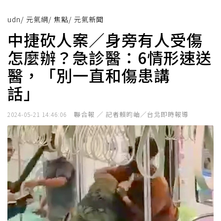
udn
/
元氣網
/
焦點
/
元氣新聞
中捷砍人案／身旁有人受傷
怎麼辦？急診醫：6情形速送
醫，「別一直和傷患講
話」
聯合報 ／ 記者賴昀岫／台北即時報導
2024-05-21 14:46:06