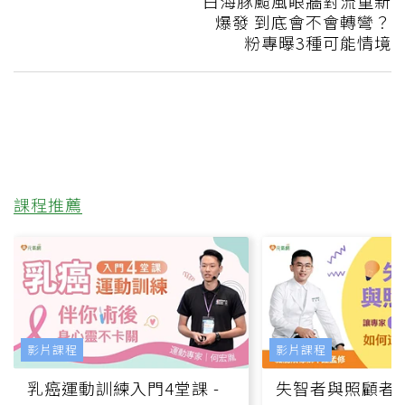
白海豚颱風眼牆對流重新
爆發 到底會不會轉彎？
粉專曝3種可能情境
課程推薦
影片課程
影片課程
乳癌運動訓練入門4堂課 -
失智者與照顧者