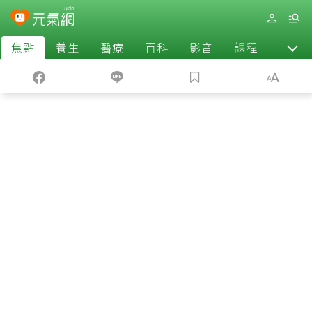
焦點
養生
醫療
百科
影音
課程
退休