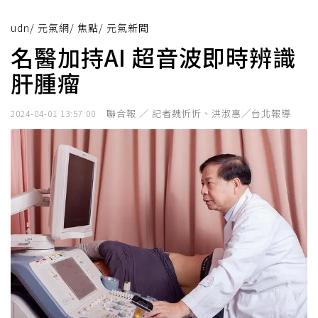
udn
/
元氣網
/
焦點
/
元氣新聞
名醫加持AI 超音波即時辨識
肝腫瘤
聯合報 ／ 記者魏忻忻、洪淑惠／台北報導
2024-04-01 13:57:00