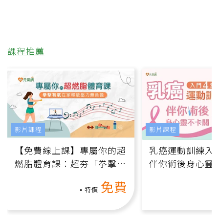
課程推薦
影片課程
影片課程
【免費線上課】專屬你的超
乳癌運動訓練入門
燃脂體育課：超夯「拳擊有
伴你術後身心靈
氧」高壓族在家釋放壓力無
上影音課）
免費
負擔
特價