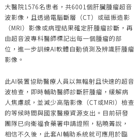
大醫院1576名患者，共6001個肝臟腫瘤超音
波影像，且透過電腦斷層（CT）或磁振造影
（MRI）影像或病理結果確定肝腫瘤診斷，再
由超音波專科醫師標記出每一個腫瘤的部
位，進一步訓練AI軟體自動偵測及辨識肝腫瘤
影像。
此AI裝置協助醫療人員以無輻射且快速的超音
波檢查，即時輔助醫師診斷肝腫瘤，緩解病
人焦慮感，並減少高階影像（CT或MRI）檢查
的等候時間與國家醫療資源支出。目前研發
團隊已向衛福食藥署申請證照，粘曉菁說，
相信不久後，此套AI輔助系統就可應用於臨