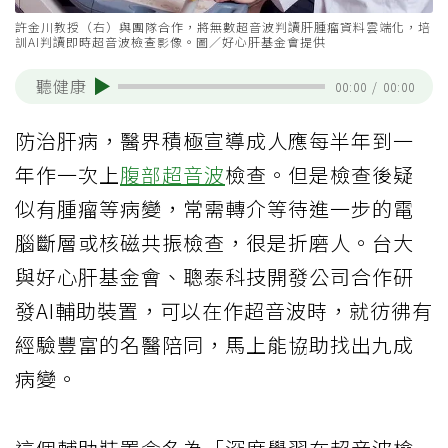
許金川教授（右）與團隊合作，將無數超音波判讀肝腫瘤資料雲端化，培
訓AI判讀即時超音波檢查影像。圖／好心肝基金會提供
聽健康
00:00
/
00:00
防治肝病，醫界積極宣導成人應每半年到一
年作一次上
腹部超音波
檢查。但是檢查後疑
似有腫瘤等病變，常需轉介等待進一步的電
腦斷層或核磁共振檢查，很是折磨人。台大
與好心肝基金會、聰泰科技開發公司合作研
發AI輔助裝置，可以在作超音波時，就彷彿有
經驗豐富的名醫陪同，馬上能協助找出九成
病變。