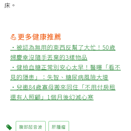
床。
💪更多健康推薦
‧被認為無用的東西反幫了大忙！50歲
婦慶幸沒隨手丟棄的3樣物品
‧健檢血糖正常別安心太早！醫曝「看不
見的隱患」：失智、糖尿病風險大增
‧兒邀84歲寡母搬來同住「不用付房租
還有人照顧」1個月後幻滅心寒
腹部超音波
肝腫瘤