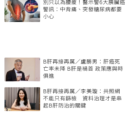
別只以為腰痠！醫示警6大胰臟癌
警訊：中背痛、突發糖尿病都要
小心
B肝再接再厲／盧勝男：肝癌死
亡率未降 B肝是禍首 政策應與時
俱進
B肝再接再厲／李美璇：共照網
不能只有篩檢 資料治理才是串
起B肝防治的關鍵