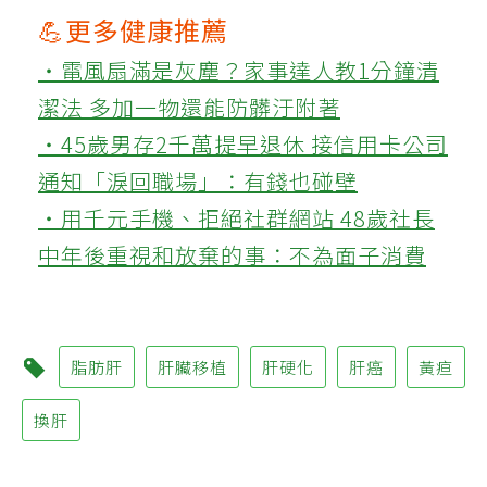
💪更多健康推薦
‧電風扇滿是灰塵？家事達人教1分鐘清
潔法 多加一物還能防髒汙附著
‧45歲男存2千萬提早退休 接信用卡公司
通知「淚回職場」：有錢也碰壁
‧用千元手機、拒絕社群網站 48歲社長
中年後重視和放棄的事：不為面子消費
脂肪肝
肝臟移植
肝硬化
肝癌
黃疸
換肝