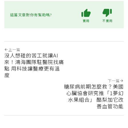
這篇文章對你有幫助嗎?
實用
不實用
上一篇
沒人想碰的苦工就讓AI
來！鴻海團隊駐醫院找痛
點 用科技讓醫療更有溫
度
下一篇
糖尿病前期怎麼救？美國
心臟協會研究推「1夢幻
水果組合」 酪梨加它改
善血管功能