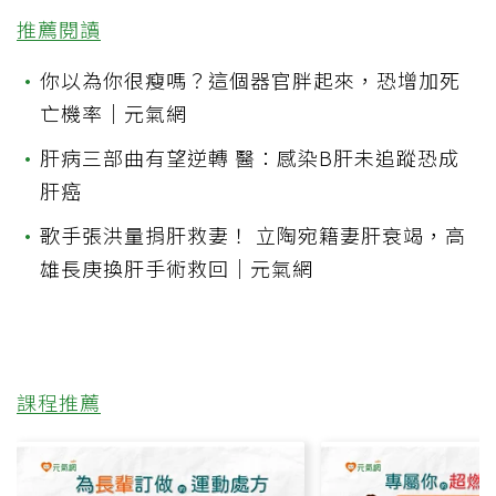
推薦閱讀
•
你以為你很瘦嗎？這個器官胖起來，恐增加死
亡機率｜元氣網
•
肝病三部曲有望逆轉 醫：感染B肝未追蹤恐成
肝癌
•
歌手張洪量捐肝救妻！ 立陶宛籍妻肝衰竭，高
雄長庚換肝手術救回｜元氣網
課程推薦