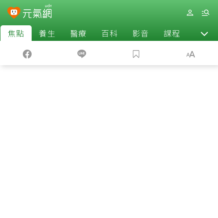
焦點
養生
醫療
百科
影音
課程
退休