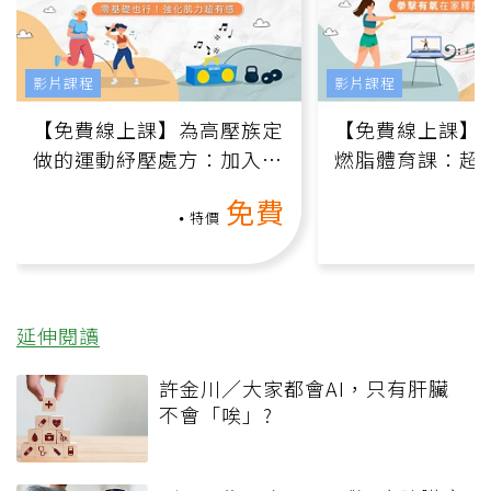
影片課程
影片課程
【免費線上課】為高壓族定
【免費線上課】
做的運動紓壓處方：加入行
燃脂體育課：超
動、增肌、互動元素，0基
氧」高壓族在家
免費
礎也能做！
負擔
特價
延伸閱讀
許金川／大家都會AI，只有肝臟
不會「唉」?