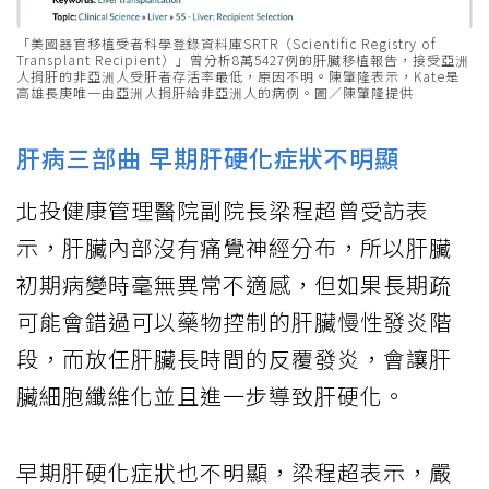
「美國器官移植受者科學登錄資料庫SRTR（Scientific Registry of
Transplant Recipient）」曾分析8萬5427例的肝臟移植報告，接受亞洲
人捐肝的非亞洲人受肝者存活率最低，原因不明。陳肇隆表示，Kate是
高雄長庚唯一由亞洲人捐肝給非亞洲人的病例。圖／陳肇隆提供
肝病三部曲 早期肝硬化症狀不明顯
北投健康管理醫院副院長梁程超曾受訪表
示，肝臟內部沒有痛覺神經分布，所以肝臟
初期病變時毫無異常不適感，但如果長期疏
可能會錯過可以藥物控制的肝臟慢性發炎階
段，而放任肝臟長時間的反覆發炎，會讓肝
臟細胞纖維化並且進一步導致肝硬化。
早期肝硬化症狀也不明顯，梁程超表示，嚴