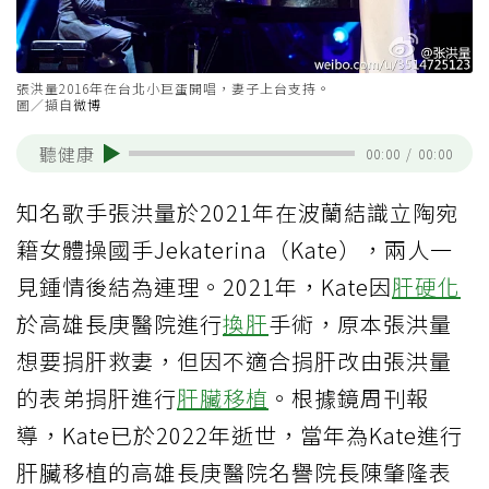
張洪量2016年在台北小巨蛋開唱，妻子上台支持。
圖／擷自
微博
聽健康
00:00
/
00:00
知名歌手張洪量於2021年在波蘭結識立陶宛
籍女體操國手Jekaterina（Kate），兩人一
見鍾情後結為連理。2021年，Kate因
肝硬化
於高雄長庚醫院進行
換肝
手術，原本張洪量
想要捐肝救妻，但因不適合捐肝改由張洪量
的表弟捐肝進行
肝臟移植
。根據鏡周刊報
導，Kate已於2022年逝世，當年為Kate進行
肝臟移植的高雄長庚醫院名譽院長陳肇隆表