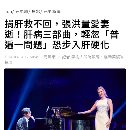
udn
/
元氣網
/
焦點
/
元氣新聞
捐肝救不回，張洪量愛妻
逝！肝病三部曲，輕忽「普
遍一問題」恐步入肝硬化
元氣網 ／ 記者 李樹人即時報導，編輯葉姿岑
2024-03-04 12:50:45
整理