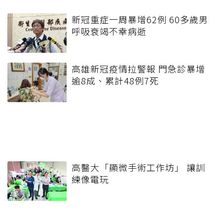
新冠重症一周暴增62例 60多歲男
呼吸衰竭不幸病逝
高雄新冠疫情拉警報 門急診暴增
逾8成、累計48例7死
高醫大「顯微手術工作坊」 讓訓
練像電玩