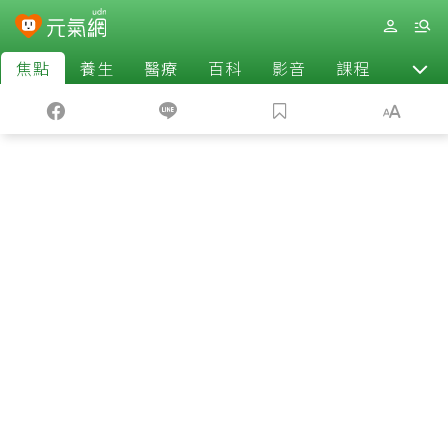
焦點
養生
醫療
百科
影音
課程
退休