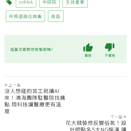
mRNA
中研院
生技產業
呼吸道融合病毒
疫苗
這篇文章對你有幫助嗎?
實用
不實用
上一篇
沒人想碰的苦工就讓AI
來！鴻海團隊駐醫院找痛
點 用科技讓醫療更有溫
度
下一篇
花大錢裝修反變俗氣！設
計師點名5大NG裝潢 讓