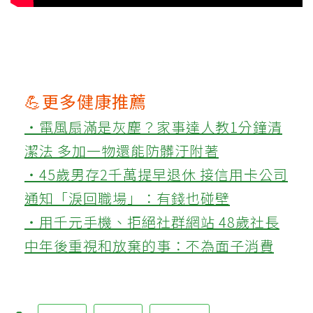
💪更多健康推薦
‧電風扇滿是灰塵？家事達人教1分鐘清
潔法 多加一物還能防髒汙附著
‧45歲男存2千萬提早退休 接信用卡公司
通知「淚回職場」：有錢也碰壁
‧用千元手機、拒絕社群網站 48歲社長
中年後重視和放棄的事：不為面子消費