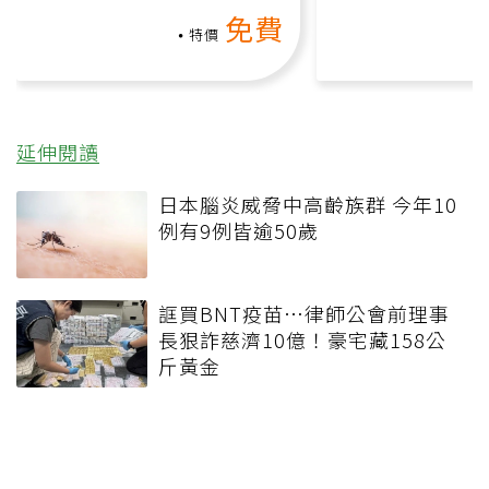
氧」高壓族在家釋放壓力無
上影音課）
免費
負擔
特價
延伸閱讀
日本腦炎威脅中高齡族群 今年10
例有9例皆逾50歲
誆買BNT疫苗…律師公會前理事
長狠詐慈濟10億！豪宅藏158公
斤黃金