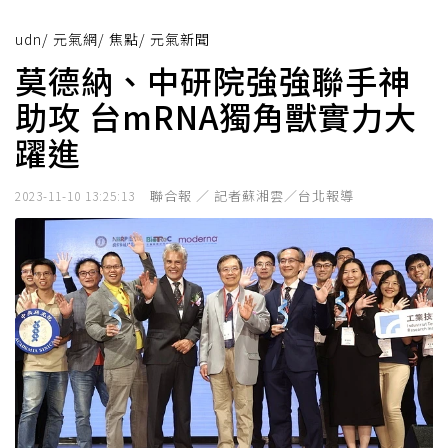
udn
/
元氣網
/
焦點
/
元氣新聞
莫德納、中研院強強聯手神
助攻 台mRNA獨角獸實力大
躍進
聯合報 ／ 記者蘇湘雲／台北報導
2023-11-10 13:25:13