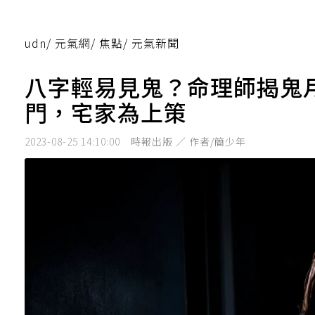
udn
/
元氣網
/
焦點
/
元氣新聞
八字輕易見鬼？命理師揭鬼
門，宅家為上策
2023-08-25 14:10:00
時報出版 ／ 作者/簡少年