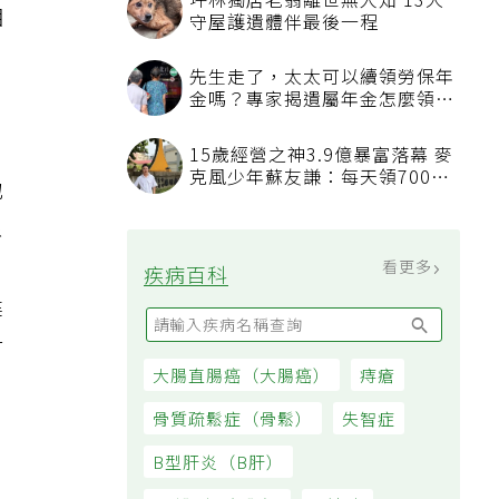
相
地
像
建
對
，