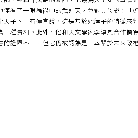
大師，被稱作唐朝的國師。他最為人所知的事蹟
他僅看了一眼襁褓中的武則天，並對其母說：「
龍天子。」有傳言說，這是基於她脖子的特徵來
為一種貴相。此外，他和天文學家李淳風合作撰
書的詮釋不一，但它仍被認為是一本關於未來政