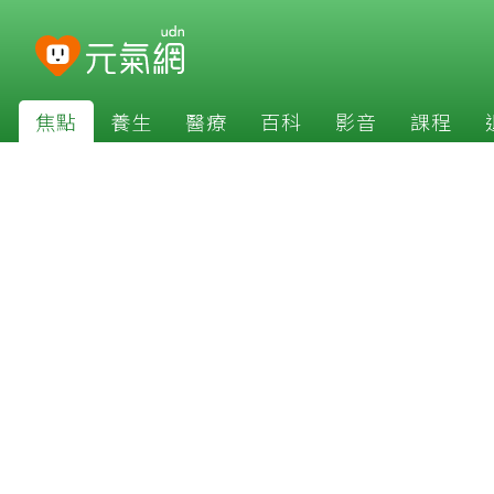
焦點
養生
醫療
百科
影音
課程