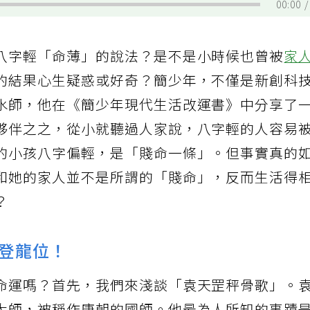
00:00
八字輕「命薄」的說法？是不是小時候也曾被
家
的結果心生疑惑或好奇？簡少年，不僅是新創科
水師，他在《簡少年現代生活改運書》中分享了
夥伴之之，從小就聽過人家說，八字輕的人容易
的小孩八字偏輕，是「賤命一條」。但事實真的
和她的家人並不是所謂的「賤命」，反而生活得
？
登龍位！
命運嗎？首先，我們來淺談「袁天罡秤骨歌」。