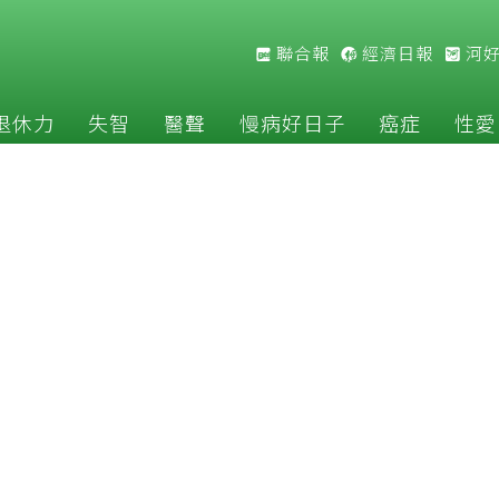
聯合報
經濟日報
河
退休力
失智
醫聲
慢病好日子
癌症
性愛