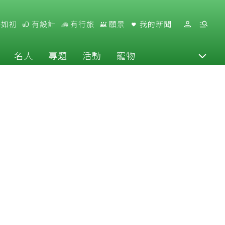
好如初
有設計
有行旅
願景
我的新聞
名人
專題
活動
寵物