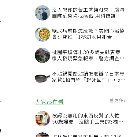
很
特
到
八
天
轉