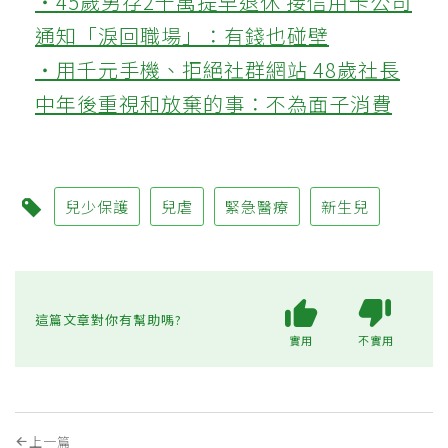
‧45歲男存2千萬提早退休 接信用卡公司
通知「淚回職場」：有錢也碰壁
‧用千元手機、拒絕社群網站 48歲社長
中年後重視和放棄的事：不為面子消費
兒少保護
兒虐
緊急醫療
新生兒
這篇文章對你有幫助嗎?
實用
不實用
上一篇