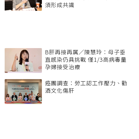
須形成共識
B肝再接再厲／陳慧玲：母子垂
直感染仍具挑戰 僅1/3高病毒量
孕婦接受治療
癌團調查：勞工認工作壓力、勸
酒文化傷肝