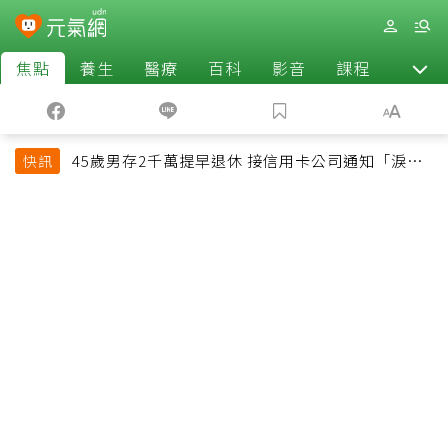
焦點
養生
醫療
百科
影音
課程
退休
45歲男存2千萬提早退休 接信用卡公司通知「淚回
快訊
職場」：有錢也碰壁