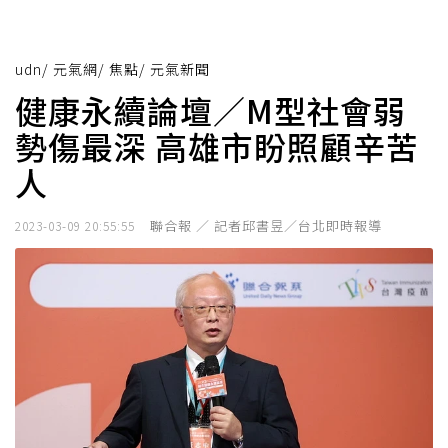
udn
/
元氣網
/
焦點
/
元氣新聞
健康永續論壇／M型社會弱
勢傷最深 高雄市盼照顧辛苦
人
聯合報 ／ 記者邱書昱／台北即時報導
2023-03-09 20:55:55