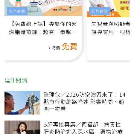
影片課程
影片課程
【免費線上課】專屬你的超
失智者與照顧者
燃脂體育課：超夯「拳擊有
讓專家用一根棍
氧」高壓族在家釋放壓力無
何逆轉退化大腦
免費
負擔
課）
特價
延伸閱讀
整理包／2026防空演習來了！14
縣市行動網路降速 影響時間、範
圍一次看
B肝再接再厲／衛福部：病毒性
肝炎防治進入深水區 藥物治療