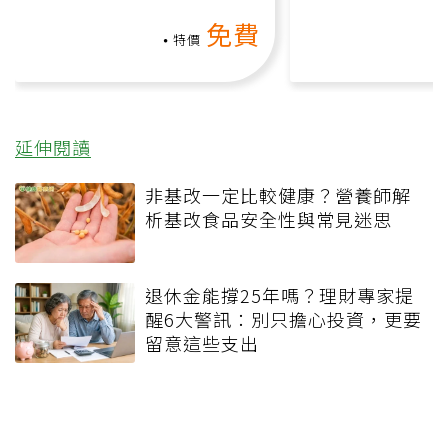
氧」高壓族在家釋放壓力無
何逆轉退化大腦
免費
負擔
課）
特價
延伸閱讀
非基改一定比較健康？營養師解
析基改食品安全性與常見迷思
退休金能撐25年嗎？理財專家提
醒6大警訊：別只擔心投資，更要
留意這些支出