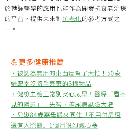
於轉譯醫學的應用也能作為開發抗衰老治療
的平台，提供未來對
抗老化
的參考方式之
一。
💪更多健康推薦
‧被認為無用的東西反幫了大忙！50歲
婦慶幸沒隨手丟棄的3樣物品
‧健檢血糖正常別安心太早！醫曝「看不
見的隱患」：失智、糖尿病風險大增
‧兒邀84歲寡母搬來同住「不用付房租
還有人照顧」1個月後幻滅心寒