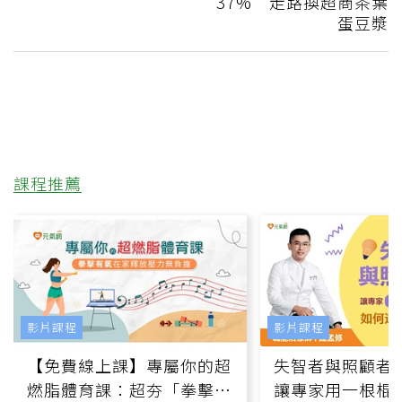
37% 走路換超商茶葉
蛋豆漿
課程推薦
影片課程
影片課程
【免費線上課】專屬你的超
失智者與照顧者
燃脂體育課：超夯「拳擊有
讓專家用一根棍