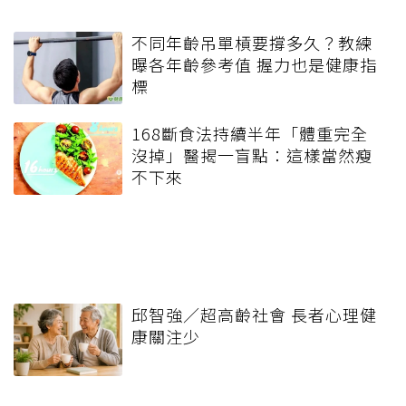
不同年齡吊單槓要撐多久？教練
曝各年齡參考值 握力也是健康指
標
168斷食法持續半年「體重完全
沒掉」醫揭一盲點：這樣當然瘦
不下來
邱智強／超高齡社會 長者心理健
康關注少