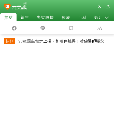
焦點
養生
失智論壇
醫療
百科
影音
93歲還能健步上樓、和老伴跳舞！哈佛醫師曝父親
快訊
長壽秘訣：沒吃保健品也不追養生潮