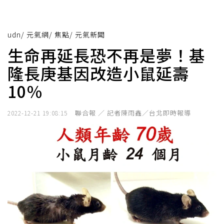
udn
/
元氣網
/
焦點
/
元氣新聞
生命再延長恐不再是夢！基
隆長庚基因改造小鼠延壽
10％
聯合報 ／ 記者陳雨鑫／台北即時報導
2022-12-21 19:08:15