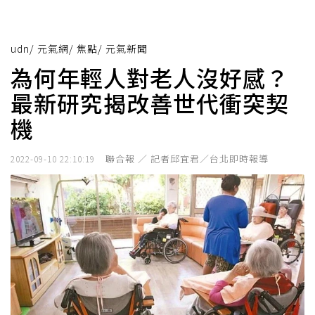
udn
/
元氣網
/
焦點
/
元氣新聞
為何年輕人對老人沒好感？
最新研究揭改善世代衝突契
機
聯合報 ／ 記者邱宜君／台北即時報導
2022-09-10 22:10:19