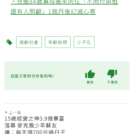
‧兒邀84歲寡母搬來同住「不用付房租
還有人照顧」1個月後幻滅心寒
高齡社會
年齡歧視
少子化
這篇文章對你有幫助嗎?
實用
不實用
上一篇
15歲經營之神3.9億暴富
落幕 麥克風少年蘇友
謙：每天領700元過日子