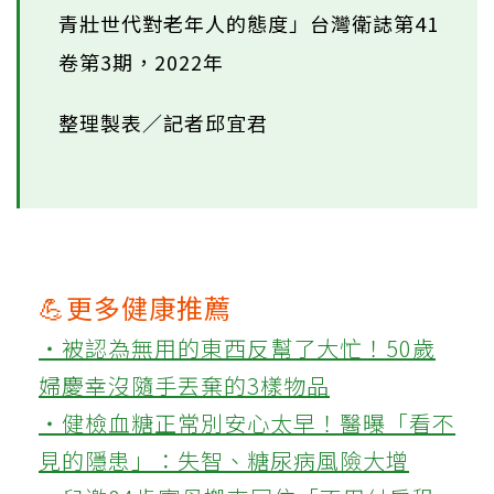
青壯世代對老年人的態度」台灣衛誌第41
卷第3期，2022年
整理製表／記者邱宜君
💪更多健康推薦
‧被認為無用的東西反幫了大忙！50歲
婦慶幸沒隨手丟棄的3樣物品
‧健檢血糖正常別安心太早！醫曝「看不
見的隱患」：失智、糖尿病風險大增