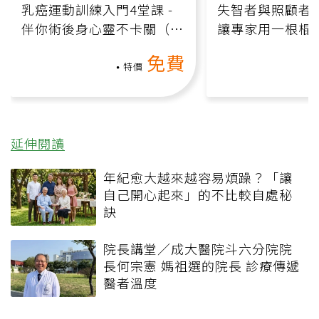
乳癌運動訓練入門4堂課 -
失智者與照顧者
伴你術後身心靈不卡關（線
讓專家用一根棍
上影音課）
何逆轉退化大腦
免費
課）
特價
延伸閱讀
年紀愈大越來越容易煩躁？「讓
自己開心起來」的不比較自處秘
訣
院長講堂／成大醫院斗六分院院
長何宗憲 媽祖選的院長 診療傳遞
醫者溫度