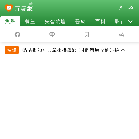
焦點
養生
失智論壇
醫療
百科
影音
黏貼掛勾別只拿來掛鑰匙！4個廚房收納妙招 不用
快訊
鑽牆也能省空間