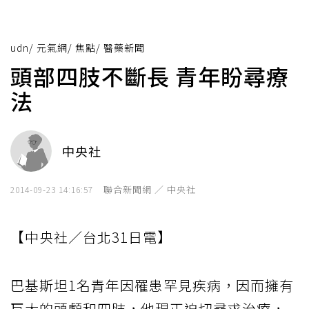
udn
/
元氣網
/
焦點
/
醫藥新聞
頭部四肢不斷長 青年盼尋療
法
中央社
聯合新聞網 ／ 中央社
2014-09-23 14:16:57
【中央社／台北31日電】
巴基斯坦1名青年因罹患罕見疾病，因而擁有
巨大的頭顱和四肢，他現正迫切尋求治療，