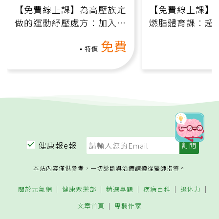
【免費線上課】為高壓族定
【免費線上課】
做的運動紓壓處方：加入行
燃脂體育課：超
動、增肌、互動元素，0基
氧」高壓族在家
免費
礎也能做！
負擔
特價
健康報e報
本站內容僅供參考，一切診斷與治療請遵從醫師指導。
關於元氣網
健康聚樂部
精選專題
疾病百科
退休力
文章首頁
專欄作家