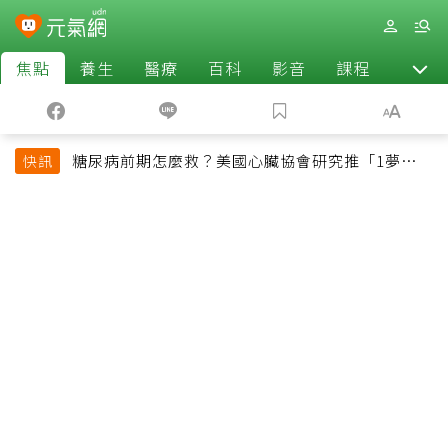
焦點
養生
醫療
百科
影音
課程
退休
糖尿病前期怎麼救？美國心臟協會研究推「1夢幻水
快訊
果組合」 酪梨加它改善血管功能