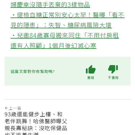
婦慶幸沒隨手丟棄的3樣物品
‧健檢血糖正常別安心太早！醫曝「看不
見的隱患」：失智、糖尿病風險大增
‧兒邀84歲寡母搬來同住「不用付房租
還有人照顧」1個月後幻滅心寒
這篇文章對你有幫助嗎?
實用
不實用
上一篇
93歲還能健步上樓、和
老伴跳舞！哈佛醫師曝父
親長壽秘訣：沒吃保健品
也不追養生潮