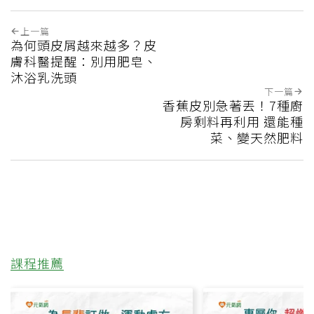
上一篇
為何頭皮屑越來越多？皮
膚科醫提醒：別用肥皂、
沐浴乳洗頭
下一篇
香蕉皮別急著丟！7種廚
房剩料再利用 還能種
菜、變天然肥料
課程推薦