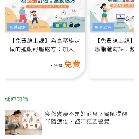
影片課程
影片課程
【免費線上課】為高壓族定
【免費線上課】
做的運動紓壓處方：加入行
燃脂體育課：超
動、增肌、互動元素，0基
氧」高壓族在家
免費
礎也能做！
負擔
特價
延伸閱讀
突然變瘦不是好消息？醫師提醒
伴隨疲倦、盜汗更要警覺