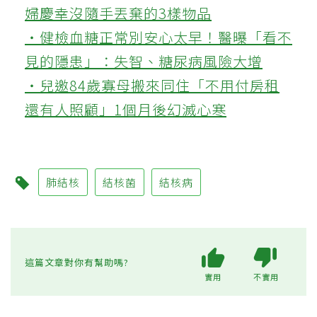
婦慶幸沒隨手丟棄的3樣物品
‧健檢血糖正常別安心太早！醫曝「看不
見的隱患」：失智、糖尿病風險大增
‧兒邀84歲寡母搬來同住「不用付房租
還有人照顧」1個月後幻滅心寒
肺結核
結核菌
結核病
這篇文章對你有幫助嗎?
實用
不實用