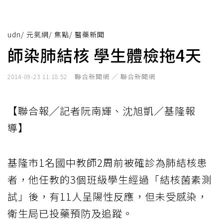
udn
/
元氣網
/
焦點
/
醫藥新聞
師染肺結核 學生體檢拖4天
聯合新聞網 ／ 聯合新聞網
2014-09-23 11:18:52
【聯合報╱記者阮南輝、沈旭凱／基隆報
導】
基隆市1名國中教師2周前被確診為肺結核患
者，他任教的3個班級學生經過「結核菌素測
試」後，有11人呈陽性反應，但未受感染，
衛生局已投藥預防及追蹤。