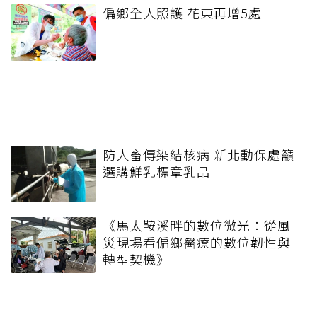
偏鄉全人照護 花東再增5處
防人畜傳染結核病 新北動保處籲
選購鮮乳標章乳品
《馬太鞍溪畔的數位微光：從風
災現場看偏鄉醫療的數位韌性與
轉型契機》