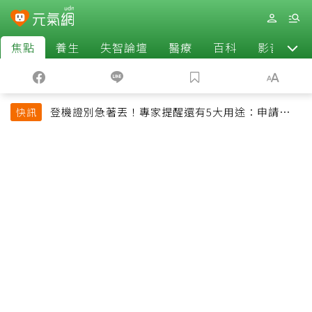
焦點
養生
失智論壇
醫療
百科
影音
登機證別急著丟！專家提醒還有5大用途：申請理
快訊
賠、補登哩程都用得到