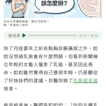
我有乳房纖維腺瘤，應該怎麼辦？
圖／照護線上提供
聽健康
00:00
/
00:00
除了月經要來之前有點胸部脹痛感之外，妲
妲沒想過乳房會有什麼問題，但看到新聞幾
位年輕的女藝人罹患了乳癌，甚至因此喪
命。妲妲雖然覺得自己還很年輕，仍是聽從
了好姊妹們的建議，到醫院做了
乳房超音波
檢查。
做完檢查後，醫師告知妲妲：「你的左邊乳