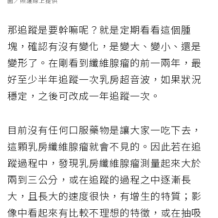
圖／照護線上提供
那追蹤是要幹嘛呢？就是定期看看這個腫
塊，確認有沒有變化，是變大、變小、還是
變形了。在剛看到纖維腺瘤的前一兩年，最
好至少半年追蹤一次乳房超音波，如果狀況
穩定，之後可改成一年追蹤一次。
目前沒有任何口服藥物是讓大家一吃下去，
這顆乳房纖維腺瘤就會不見的。因此若在追
蹤過程中，發現乳房纖維腺瘤測量起來大於
兩到三公分，或在追蹤的過程之中逐漸長
大，且長大的速度很快，有增生的特質；影
像中看起來有比較不理想的特徵，或在抽吸