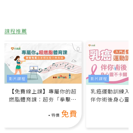
課程推薦
影片課程
影片課程
【免費線上課】專屬你的超
乳癌運動訓練入門
燃脂體育課：超夯「拳擊有
伴你術後身心靈
氧」高壓族在家釋放壓力無
上影音課）
免費
負擔
特價