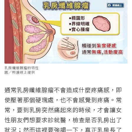
乳房纖維腺瘤的特性
圖／照護線上提供
通常乳房纖維腺瘤不會造成什麼疼痛感，即
使壓著那個硬塊處，也不會感覺到疼痛。常
常，要到乳房突然痛起來的時候，才會讓女
性朋友們想要求診就醫，檢查是否乳房出了
狀況；然而這裡要強調一下，真正乳房長了