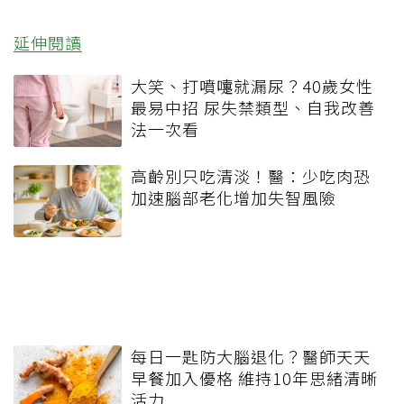
延伸閱讀
大笑、打噴嚏就漏尿？40歲女性
最易中招 尿失禁類型、自我改善
法一次看
高齡別只吃清淡！醫：少吃肉恐
加速腦部老化增加失智風險
每日一匙防大腦退化？醫師天天
早餐加入優格 維持10年思緒清晰
活力