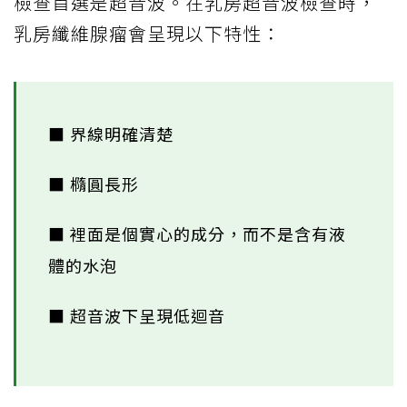
檢查首選是超音波。在乳房超音波檢查時，
乳房纖維腺瘤會呈現以下特性：
■ 界線明確清楚
■ 橢圓長形
■ 裡面是個實心的成分，而不是含有液
體的水泡
■ 超音波下呈現低迴音