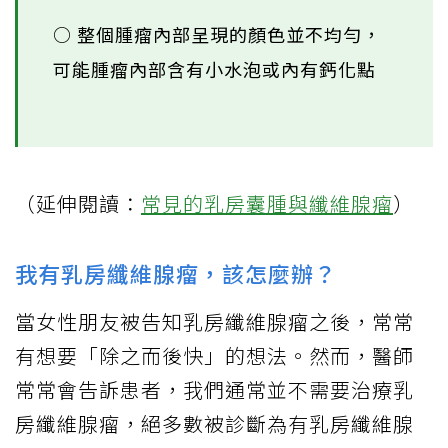
○ 整個腫瘤內部呈現的顏色並不均勻，
可能腫瘤內部含有小水泡或內有鈣化點
（延伸閱讀：
常見的乳房囊腫與纖維腺瘤
）
我有乳房纖維腺瘤，該怎麼辦？
當女性朋友被告知乳房纖維腺瘤之後，常常
有想要「除之而後快」的想法。然而，醫師
常常會告訴患者，我們通常並不需要治療乳
房纖維腺瘤，絕多數被診斷為有乳房纖維腺