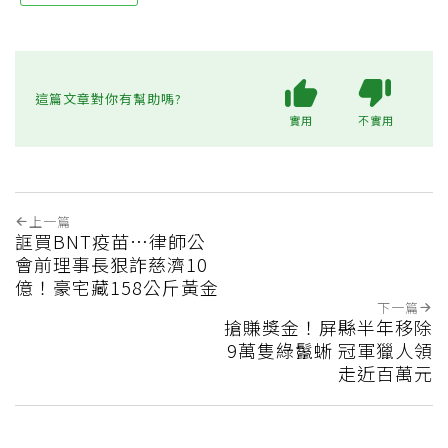
這篇文章對你有幫助嗎?
實用
不實用
上一篇
誆買BNT疫苗…律師公
會前理事長狠詐慈濟10
億！豪宅藏158公斤黃金
下一篇
搶賺獎金！屏縣半年移除
9萬隻綠鬣蜥 冠軍獵人領
走近百萬元