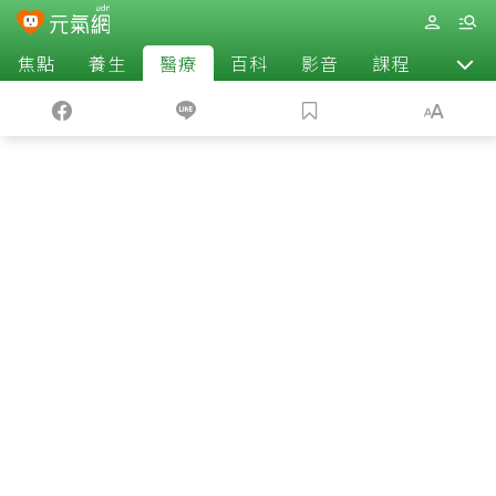
焦點
養生
醫療
百科
影音
課程
退休