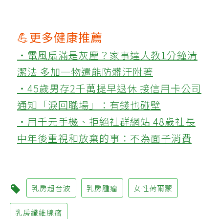
💪更多健康推薦
‧電風扇滿是灰塵？家事達人教1分鐘清
潔法 多加一物還能防髒汙附著
‧45歲男存2千萬提早退休 接信用卡公司
通知「淚回職場」：有錢也碰壁
‧用千元手機、拒絕社群網站 48歲社長
中年後重視和放棄的事：不為面子消費
乳房超音波
乳房腫瘤
女性荷爾蒙
乳房纖維腺瘤