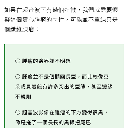
如果在超音波下有幾個特徵，我們就需要懷
疑這個實心腫瘤的特性，可能並不單純只是
個纖維腺瘤：
○ 腫瘤的邊界並不明確
○ 腫瘤並不是個橢圓長型，而比較像雲
朵或貝殼般有許多突出的型態，甚至邊緣
不規則
○ 超音波影像在腫瘤的下方變得很黑，
像是拖了一個長長的黑掃把尾巴