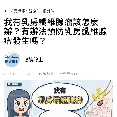
udn
/
元氣網
/
醫療
/
一般外科
我有乳房纖維腺瘤該怎麼
辦？有辦法預防乳房纖維腺
瘤發生嗎？
照護線上
照護線上 ／ 黃致旻醫師
2022-10-31 11:24:05